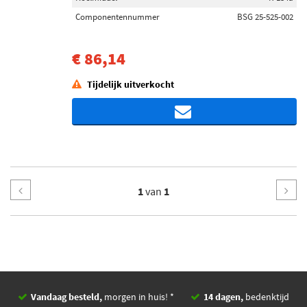
Componentennummer
BSG 25-525-002
€ 86,14
Tijdelijk uitverkocht
1
van
1
Vandaag besteld,
morgen in huis! *
14 dagen,
bedenktijd