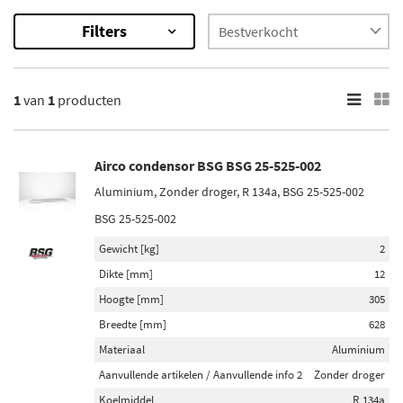
Filters
1
Resultaten
1
van
1
producten
×
Airco condensor BSG BSG 25-525-002
Aluminium, Zonder droger, R 134a, BSG 25-525-002
BSG 25-525-002
Gewicht [kg]
2
Dikte [mm]
12
Hoogte [mm]
305
Breedte [mm]
628
Materiaal
Aluminium
Aanvullende artikelen / Aanvullende info 2
Zonder droger
Koelmiddel
R 134a