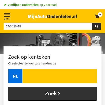
2 miljoen onderdelen
op voorraad
0
Zoek op kenteken
Of selecteer je voertuig handmatig
NL
Zoek