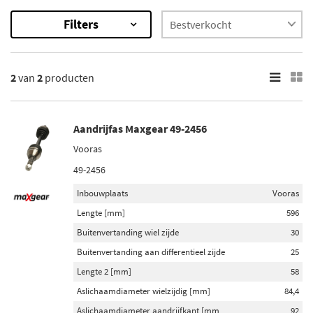
Filters
2
Resultaten
2
van
2
producten
×
Onderdeelmerk
Maxgear (1)
Aandrijfas Maxgear 49-2456
Depa (1)
Vooras
49-2456
Inbouwplaats
Inbouwplaats
Vooras
Vooras (1)
Lengte [mm]
596
Vooras links (1)
Buitenvertanding wiel zijde
30
Buitenvertanding aan differentieel zijde
25
Voorraad
Lengte 2 [mm]
58
Niet op voorraad (1)
Aslichaamdiameter wielzijdig [mm]
84,4
Op voorraad (1)
Aslichaamdiameter aandrijfkant [mm
92