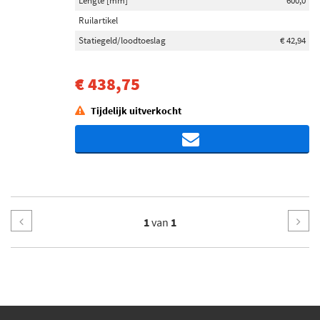
Lengte [mm]
600,0
Ruilartikel
Statiegeld/loodtoeslag
€ 42,94
€ 438,75
Tijdelijk uitverkocht
1
van
1