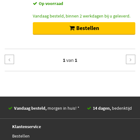
Op voorraad
Vandaag besteld, binnen 2 werkdagen bij u geleverd.
Bestellen
1
van
1
Vandaag besteld,
morgen in huis! *
14 dagen,
bedenktijd
Deskundig,
advies
Klantenservice
Bestellen