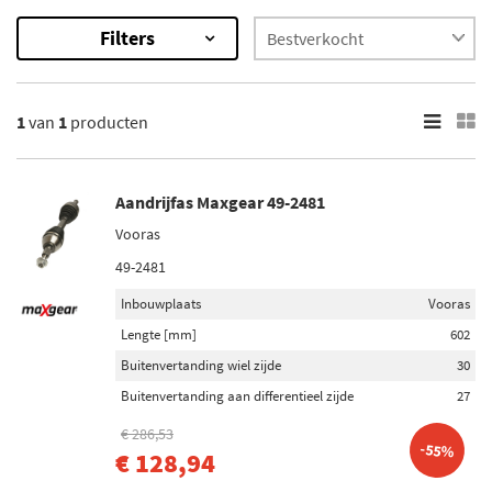
Filters
1
Resultaten
1
van
1
producten
×
Aandrijfas Maxgear 49-2481
Vooras
49-2481
Inbouwplaats
Vooras
Lengte [mm]
602
Buitenvertanding wiel zijde
30
Buitenvertanding aan differentieel zijde
27
€ 286,53
-55%
€ 128,94