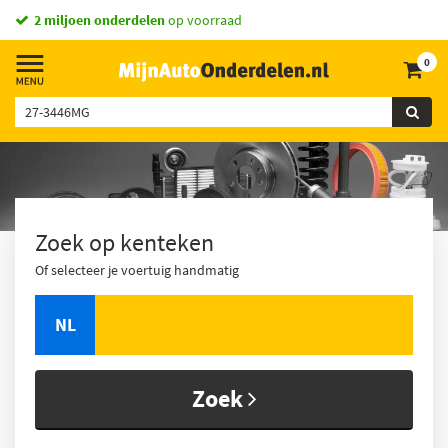
2 miljoen onderdelen
op voorraad
0
Zoek op kenteken
Of selecteer je voertuig handmatig
NL
Zoek