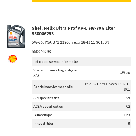
Shell Helix Ultra Prof AP-L 5W-30 5 Liter
550046293
5W-30, PSA B71 2290, Iveco 18-1811 SC1, SN
550046293
Let op de serviceinformatie
Viscositeitsindeling volgens
5W-30
SAE
PSA B71 2290, Iveco 18-1811
Fabrieksadvies voor olie
SC1
API specificaties
SN
ACEA specificaties
C2
Bundeltype
Fles
Inhoud [liter]
5