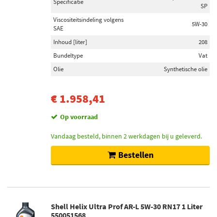
Op voorraad (759)
Specificatie
SP
Niet op voorraad (544)
Viscositeitsindeling volgens
5W-30
SAE
Inhoud [liter]
208
Bundeltype
Vat
Olie
Synthetische olie
€ 1.958,41
Op voorraad
Vandaag besteld, binnen 2 werkdagen bij u geleverd.
Bestellen
Shell Helix Ultra Prof AR-L 5W-30 RN17 1 Liter
550051568