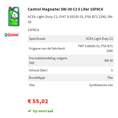
Castrol Magnatec 5W-30 C2 5 Liter 15F6C4
ACEA Light Duty C2, FIAT 9.55535-S1, PSA B71 2290, 5W-
30
15F6C4
Specificatie
ACEA Light Duty C2
FIAT 9.55535-S1, PSA B71
Vrijgave van de fabrikant
2290
Viscositeitsindeling volgens
5W-30
SAE
Inhoud [liter]
5
Bundeltype
Fles
Olie
Synthetische olie
€ 55,02
Op voorraad