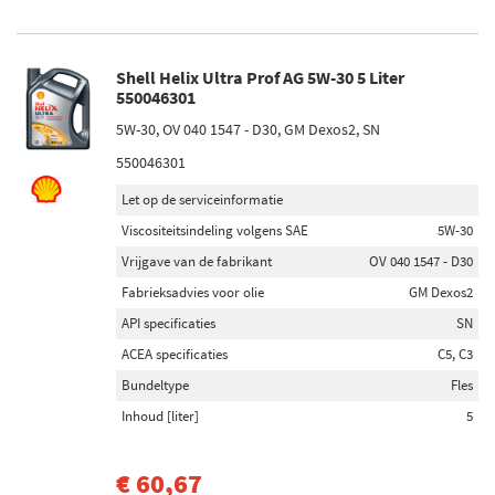
Shell Helix Ultra Prof AG 5W-30 5 Liter
550046301
5W-30, OV 040 1547 - D30, GM Dexos2, SN
550046301
Let op de serviceinformatie
Viscositeitsindeling volgens SAE
5W-30
Vrijgave van de fabrikant
OV 040 1547 - D30
Fabrieksadvies voor olie
GM Dexos2
API specificaties
SN
ACEA specificaties
C5, C3
Bundeltype
Fles
Inhoud [liter]
5
€ 60,67