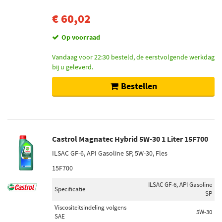
Van Wezel (58)
€ 60,02
Bosch (36)
Op voorraad
Kroon Oil (85)
Vandaag voor 22:30 besteld, de eerstvolgende werkdag
Toon meer
bij u geleverd.
Bestellen
Inhoud [liter]
5 (116)
1 (92)
20 (65)
Castrol Magnatec Hybrid 5W-30 1 Liter 15F700
60 (65)
208 (47)
ILSAC GF-6, API Gasoline SP, 5W-30, Fles
Toon meer
15F700
ILSAC GF-6, API Gasoline
Specificatie
Spanning (Volt)
SP
12 (40)
Viscositeitsindeling volgens
5W-30
SAE
24 (9)