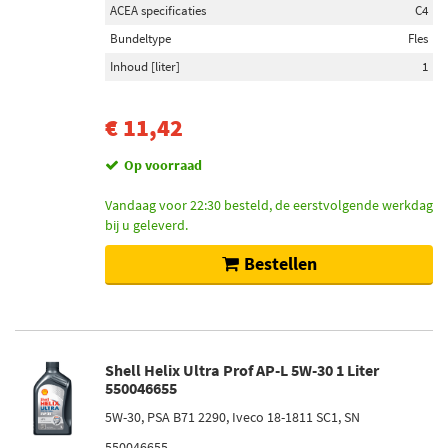
ACEA specificaties
C4
Bundeltype
Fles
Inhoud [liter]
1
€ 11,42
Op voorraad
Vandaag voor 22:30 besteld, de eerstvolgende werkdag
bij u geleverd.
Bestellen
Shell Helix Ultra Prof AP-L 5W-30 1 Liter
550046655
5W-30, PSA B71 2290, Iveco 18-1811 SC1, SN
550046655