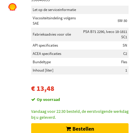
Let op de serviceinformatie
Viscositeitsindeling volgens
5W-30
SAE
PSA B71 2290, Iveco 18-1811
Fabrieksadvies voor olie
SC1
API specificaties
SN
ACEA specificaties
C2
Bundeltype
Fles
Inhoud [liter]
1
€ 13,48
Op voorraad
Vandaag voor 22:30 besteld, de eerstvolgende werkdag
bij u geleverd.
Bestellen