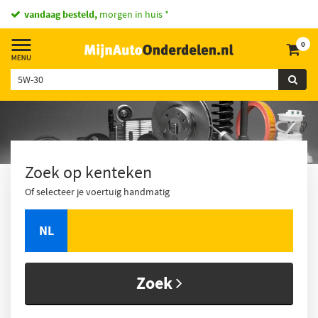
vandaag besteld,
morgen in huis *
0
Zoek op kenteken
Of selecteer je voertuig handmatig
NL
Zoek