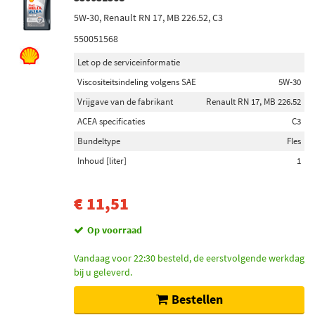
5W-30, Renault RN 17, MB 226.52, C3
550051568
Let op de serviceinformatie
Viscositeitsindeling volgens SAE
5W-30
Vrijgave van de fabrikant
Renault RN 17, MB 226.52
ACEA specificaties
C3
Bundeltype
Fles
Inhoud [liter]
1
€ 11,51
Op voorraad
Vandaag voor 22:30 besteld, de eerstvolgende werkdag
bij u geleverd.
Bestellen