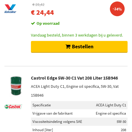
€ 28,42
64 (117)
-14%
€ 24,44
62 (52)
23 (50)
Op voorraad
80 (50)
Vandaag besteld, binnen 3 werkdagen bij u geleverd.
40 (47)
Bestellen
Toon meer
Netlengte [mm]
380 (28)
Castrol Edge 5W-30 C1 Vat 208 Liter 15B946
640 (27)
632 (20)
ACEA Light Duty C1, Engine oil specifica, 5W-30, Vat
300 (18)
15B946
540 (16)
Specificatie
ACEA Light Duty C1
Toon meer
Vrijgave van de fabrikant
Engine oil specifica
Viscositeitsindeling volgens SAE
5W-30
Netbreedte [mm]
Inhoud [liter]
208