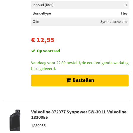
Inhoud [liter]
1
Bundeltype
Fles
Inbouwplaats
Olie
Synthetische olie
Achteras (8)
Rechts (1)
€ 12,95
Nominaal vermogen [W]
Op voorraad
5 (33)
Vandaag voor 22:30 besteld, de eerstvolgende werkdag
21/5 (9)
bij u geleverd.
2,5 (2)
Bestellen
21 (2)
Startmotor vermogen (kw)
1,5 (3)
Valvoline 872377 Synpower 5W-30 1L Valvoline
1,7 (2)
1830055
1830055
Netdiepte [mm]