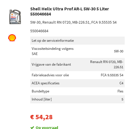
Shell Helix Ultra Prof AR-L 5W-30 5 Liter
550046684
5W-30, Renault RN 0720, MB-226.51, FCA 9.55535 S4
550046684
Let op de serviceinformatie
Viscositeitsindeling volgens
5W-30
SAE
Renault RN 0720, MB-
Vrijgave van de fabrikant
226.51
Fabrieksadvies voor olie
FCA 9.55535 S4
ACEA specificaties
C4
Bundeltype
Fles
Inhoud [liter]
5
€ 54,28
Op voorraad