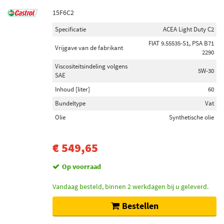
15F6C2
Specificatie
ACEA Light Duty C2
FIAT 9.55535-S1, PSA B71
Vrijgave van de fabrikant
2290
Viscositeitsindeling volgens
5W-30
SAE
Inhoud [liter]
60
Bundeltype
Vat
Olie
Synthetische olie
€ 549,65
Op voorraad
Vandaag besteld, binnen 2 werkdagen bij u geleverd.
Bestellen