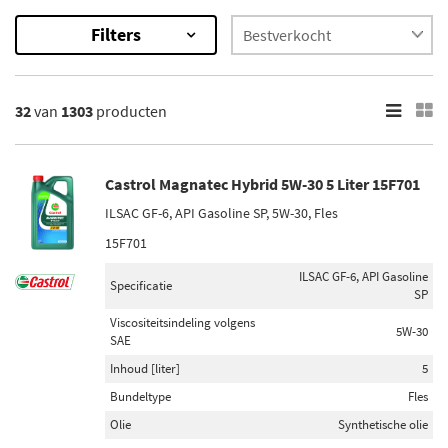
Filters
1303
Resultaten
32
van
1303
producten
×
Categorieën
Motorolie (524)
Castrol Magnatec Hybrid 5W-30 5 Liter 15F701
Interkoeler (358)
ILSAC GF-6, API Gasoline SP, 5W-30, Fles
Radiateur (264)
15F701
Versnellingsbakolie (34)
Gloeilamp, parkeer- / begrenzingslicht (33)
ILSAC GF-6, API Gasoline
Specificatie
SP
Toon meer
Viscositeitsindeling volgens
5W-30
SAE
Onderdeelmerk
Inhoud [liter]
5
AS-PL (1)
Bundeltype
Fles
Brembo (1)
Olie
Synthetische olie