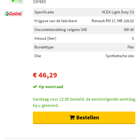
15F6E5
Specificatie
ACEA Light Duty C3
Vrijgave van de fabrikant
Renault RN 17, MB 226.52
Viscositeitsindeling volgens SAE
5W-30
Inhoud [liter]
5
Bundeltype
Fles
Olie
Synthetische olie
€ 46,29
Op voorraad
Vandaag voor 22:30 besteld, de eerstvolgende werkdag
bij u geleverd.
Bestellen