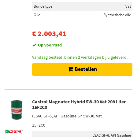
157 (27)
Bundeltype
Vat
415 (26)
Olie
Synthetische olie
147 (24)
380 (21)
€ 2.003,41
82 (16)
Op voorraad
Toon meer
Vandaag besteld, binnen 2 werkdagen bij u geleverd.
Sokkeluitvoering gloeilamp
Bestellen
W2.1x9.5d (10)
BAY15d (7)
BA15s (7)
SV8.5-8 (5)
Castrol Magnatec Hybrid 5W-30 Vat 208 Liter
W3x16q (4)
15F2C0
Toon meer
ILSAC GF-6, API Gasoline SP, 5W-30, Vat
15F2C0
Voorraad
ILSAC GF-6, API Gasoline