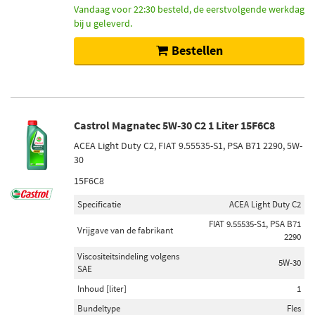
Vandaag voor 22:30 besteld, de eerstvolgende werkdag
bij u geleverd.
Bestellen
Castrol Magnatec 5W-30 C2 1 Liter 15F6C8
ACEA Light Duty C2, FIAT 9.55535-S1, PSA B71 2290, 5W-
30
15F6C8
Specificatie
ACEA Light Duty C2
FIAT 9.55535-S1, PSA B71
Vrijgave van de fabrikant
2290
Viscositeitsindeling volgens
5W-30
SAE
Inhoud [liter]
1
Bundeltype
Fles