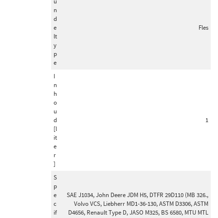
u
n
Schokdemper inbouwtype
d
e
Fles
Telescoop-schokdemper (132)
lt
Veerpoot (29)
y
p
Demper niet veerdragend (26)
e
Dempermodule (10)
I
Veerdragende schokdemper (8)
n
h
o
Remschijfdikte [mm]
u
d
1
36 (118)
[l
24 (59)
it
e
20 (31)
r
30 (22)
]
21 (16)
S
p
Toon meer
e
SAE J1034, John Deere JDM H5, DTFR 29D110 (MB 326.,
c
Volvo VCS, Liebherr MD1-36-130, ASTM D3306, ASTM
if
D4656, Renault Type D, JASO M325, BS 6580, MTU MTL
Schokdemper bevestigingstype