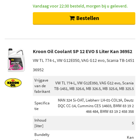
Toon meer
Vandaag voor 22:30 besteld, morgen bij u geleverd.
Bestellen
Voor fabrikant
DENSO (11)
SANDEN (10)
BMW (3)
Kroon Oil Coolant SP 12 EVO 5 Liter Kan 36952
DELPHI (3)
VW TL 774-L, VW G12E050, VAG G12 evo, Scania TB-1451
VISTEON (3)
36952
Toon meer
Vrijgave
VW TL 774-L, VW G12E050, VAG G12 evo, Scania
van de
TB-1451, MB 326.6, MB 326.5, MB 325.6, MB 325.5
Lengte [mm]
fabrikant
1153 (11)
MAN 324 Si-OAT, Liebherr LH-01-COL3A, Deutz
Specifica
DQC CC-14, Cummins CES 14603, BMW 83 19 2
970 (9)
tie
466 484, BMW 83 19 2 458 358
1660 (8)
Inhoud
5
1180 (6)
[liter]
1183 (5)
Bundelty
Kan