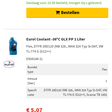
330 (41)
Vandaag voor 22:30 besteld, morgen bij u geleverd.
374 (28)
Bestellen
345 (27)
395 (27)
Toon meer
Eurol Coolant -36°C GLX PP 1 Liter
Voorraad
Fles, DTFR 29D120 (MB 326., MAN 324 Typ Si-OAT, VW
Niet op voorraad (5159)
TL-774 G (G12++)
Op voorraad (5157)
E504148-1L
Bundel
Fles
type
Inhoud
1
[liter]
Specifi
DTFR 29D120 (MB 326., MAN 324 Typ Si-OAT, VW
catie
TL-774 G (G12++), Scania TB 1451
€ 5,07