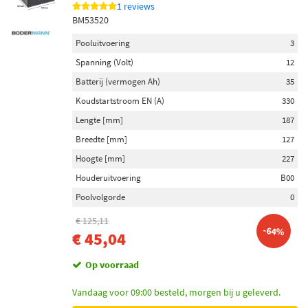
1 reviews
BM53520
Pooluitvoering
3
Spanning (Volt)
12
Batterij (vermogen Ah)
35
Koudstartstroom EN (A)
330
Lengte [mm]
187
Breedte [mm]
127
Hoogte [mm]
227
Houderuitvoering
B00
Poolvolgorde
0
€ 125,11
-64%
€ 45,04
Op voorraad
Vandaag voor 09:00 besteld, morgen bij u geleverd.