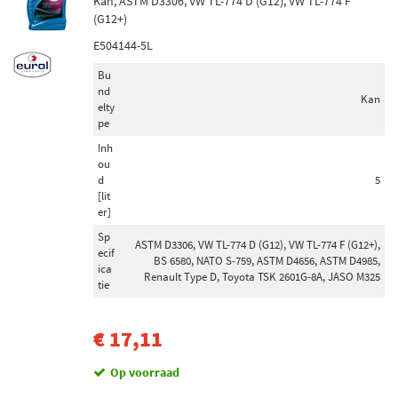
Kan, ASTM D3306, VW TL-774 D (G12), VW TL-774 F
Toon meer
(G12+)
E504144-5L
Netdiepte [mm]
Bu
28 (19)
nd
Kan
26 (16)
elty
pe
32 (6)
Inh
50 (6)
ou
95 (4)
d
5
[lit
Toon meer
er]
Sp
ASTM D3306, VW TL-774 D (G12), VW TL-774 F (G12+),
Contactdoos voor trekhaak (pol configuratie)
ecif
BS 6580, NATO S-759, ASTM D4656, ASTM D4985,
ica
13-polig (2)
Renault Type D, Toyota TSK 2601G-8A, JASO M325
tie
7-polig (1)
€ 17,11
Buitendiameter [mm]
Op voorraad
348 (85)