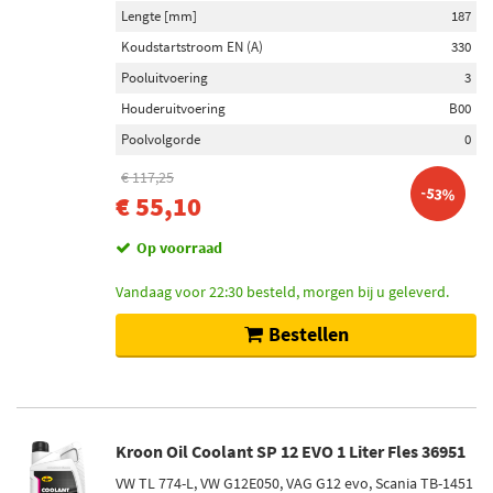
Brembo (137)
Lengte [mm]
187
Koudstartstroom EN (A)
330
Vemo (260)
Pooluitvoering
3
SKF (68)
Houderuitvoering
B00
Toon meer
Poolvolgorde
0
€ 117,25
Inhoud [liter]
-53%
€ 55,10
1 (185)
Op voorraad
5 (173)
20 (117)
Vandaag voor 22:30 besteld, morgen bij u geleverd.
60 (92)
Bestellen
208 (54)
Toon meer
Viscositeitsindeling volgens SAE
Kroon Oil Coolant SP 12 EVO 1 Liter Fles 36951
5W-30 (163)
VW TL 774-L, VW G12E050, VAG G12 evo, Scania TB-1451
5W-40 (96)