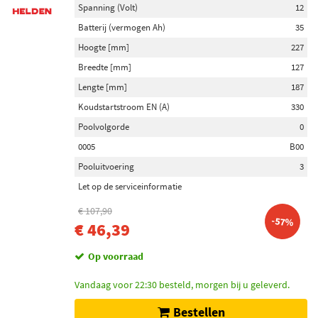
Spanning (Volt)
12
Driehoeksdraagarm (151)
Batterij (vermogen Ah)
35
Enkelvoudigedraagarm (47)
Hoogte [mm]
227
Schuingeplaatst stuur (7)
Breedte [mm]
127
Driehoeksdraagarm (BW) (2)
Lengte [mm]
187
Koudstartstroom EN (A)
330
Ventieltype
Poolvolgorde
0
Voor inlaatkleppen (10)
0005
B00
Voor utlaatkleppen (6)
Pooluitvoering
3
Magneetklep (4)
Let op de serviceinformatie
Controleklep (2)
Omschakelklep (1)
€ 107,90
-57%
€ 46,39
Toon meer
Op voorraad
Filter type
Vandaag voor 22:30 besteld, morgen bij u geleverd.
Filter insert (192)
Carbon filter (58)
Bestellen