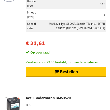
Bundel
Kan
type
Inhoud
5
[liter]
Specifi
MAN 324 Typ Si-OAT, Scania TB 1451, DTFR
catie
29D120 (MB 326., VW TL-774 G (G12++)
€ 21,61
Op voorraad
Vandaag voor 22:30 besteld, morgen bij u geleverd.
Bestellen
Accu Bodermann BM53520
B00