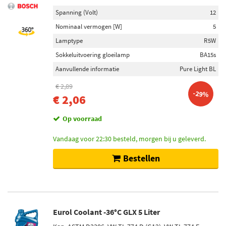
B13 (1)
Spanning (Volt)
12
Nominaal vermogen [W]
5
Netlengte [mm]
Lamptype
R5W
628 (20)
Sokkeluitvoering gloeilamp
BA15s
630 (10)
Aanvullende informatie
Pure Light BL
220 (5)
€ 2,89
305 (5)
-29%
€ 2,06
118 (3)
Op voorraad
Toon meer
Vandaag voor 22:30 besteld, morgen bij u geleverd.
Netbreedte [mm]
Bestellen
530 (16)
245 (6)
150 (4)
137 (3)
Eurol Coolant -36°C GLX 5 Liter
147 (3)