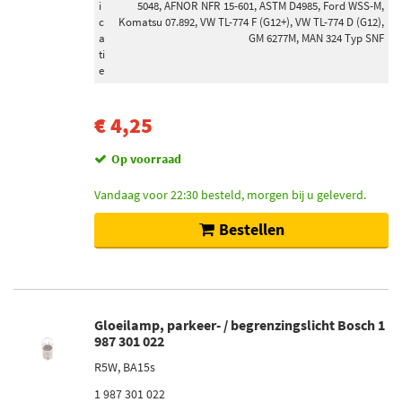
i
5048, AFNOR NFR 15-601, ASTM D4985, Ford WSS-M,
Oog onderaan (167)
c
Komatsu 07.892, VW TL-774 F (G12+), VW TL-774 D (G12),
a
GM 6277M, MAN 324 Typ SNF
Pen bovenaan (158)
ti
Oog bovenaan (45)
e
Klem onderaan (8)
Pen onderaan (2)
€ 4,25
Op voorraad
Breedte [mm]
127 (1)
Vandaag voor 22:30 besteld, morgen bij u geleverd.
175 (1)
Bestellen
Hoogte [mm]
190 (1)
227 (1)
Gloeilamp, parkeer- / begrenzingslicht Bosch 1
987 301 022
R5W, BA15s
Houderuitvoering
B00 (1)
1 987 301 022