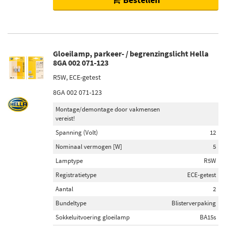
Gloeilamp, parkeer- / begrenzingslicht Hella
8GA 002 071-123
R5W, ECE-getest
8GA 002 071-123
Montage/demontage door vakmensen
vereist!
Spanning (Volt)
12
Nominaal vermogen [W]
5
Lamptype
R5W
Registratietype
ECE-getest
Aantal
2
Bundeltype
Blisterverpaking
Sokkeluitvoering gloeilamp
BA15s