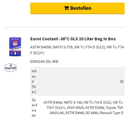
Bestellen
Eurol Coolant -36°C GLX 20 Liter Bag in Box
ASTM D4656, NATO S-759, VW TL-774 D (G12), VW TL-774
F (G12+)
E504144-20L BIB
Inh
ou
d
20
[lit
er]
Sp
ASTM D4656, NATO S-759, VW TL-774 D (G12), VW TL-
ecif
774 F (G12+), JASO M325, ASTM D3306, Toyota TSK
ica
2601G-8A, ASTM D4985, BS 6580, Renault Type D
tie