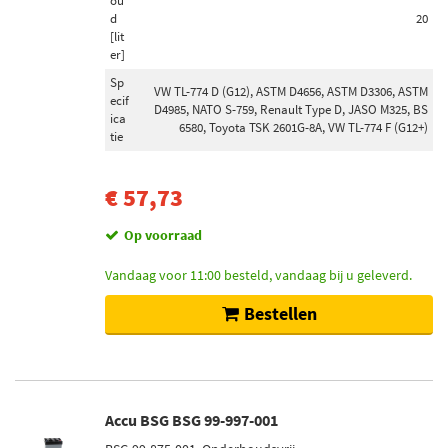
ou
d
20
[lit
er]
Sp
VW TL-774 D (G12), ASTM D4656, ASTM D3306, ASTM
ecif
D4985, NATO S-759, Renault Type D, JASO M325, BS
ica
6580, Toyota TSK 2601G-8A, VW TL-774 F (G12+)
tie
€ 57,73
Op voorraad
Vandaag voor 11:00 besteld, vandaag bij u geleverd.
Bestellen
Accu BSG BSG 99-997-001