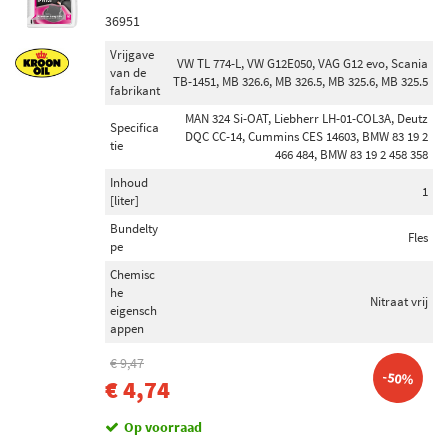
36951
0W-30 (56)
0W-20 (34)
Vrijgave
VW TL 774-L, VW G12E050, VAG G12 evo, Scania
van de
0W-40 (28)
TB-1451, MB 326.6, MB 326.5, MB 325.6, MB 325.5
fabrikant
Toon meer
MAN 324 Si-OAT, Liebherr LH-01-COL3A, Deutz
Specifica
DQC CC-14, Cummins CES 14603, BMW 83 19 2
tie
466 484, BMW 83 19 2 458 358
Spanning (Volt)
Inhoud
12 (236)
1
[liter]
14 (44)
Bundelty
Fles
24 (1)
pe
Chemisc
he
Inbouwplaats
Nitraat vrij
eigensch
Vooras (381)
appen
Achteras (289)
€ 9,47
-50%
Vooras rechts (230)
€ 4,74
Vooras links (229)
Op voorraad
Achter (130)