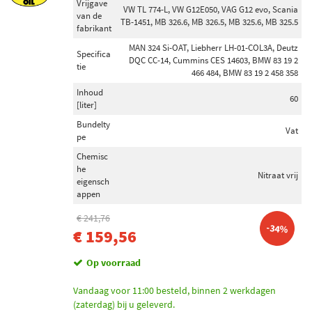
Vrijgave
VW TL 774-L, VW G12E050, VAG G12 evo, Scania
van de
TB-1451, MB 326.6, MB 326.5, MB 325.6, MB 325.5
fabrikant
MAN 324 Si-OAT, Liebherr LH-01-COL3A, Deutz
Specifica
DQC CC-14, Cummins CES 14603, BMW 83 19 2
tie
466 484, BMW 83 19 2 458 358
Inhoud
60
[liter]
Bundelty
Vat
pe
Chemisc
he
Nitraat vrij
eigensch
appen
€ 241,76
-34%
€ 159,56
Op voorraad
Vandaag voor 11:00 besteld, binnen 2 werkdagen
(zaterdag) bij u geleverd.