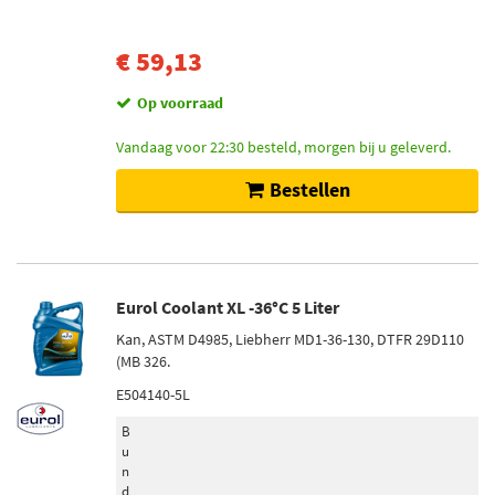
210 (6)
150 (3)
€ 59,13
90 (2)
Toon meer
Op voorraad
Vandaag voor 22:30 besteld, morgen bij u geleverd.
Batterij (vermogen Ah)
95 (11)
Bestellen
80 (8)
105 (7)
13 (4)
35 (4)
Eurol Coolant XL -36°C 5 Liter
Kan, ASTM D4985, Liebherr MD1-36-130, DTFR 29D110
Toon meer
(MB 326.
E504140-5L
Schokdempertype
Gasdruk (204)
B
u
Oliedruk (1)
n
d