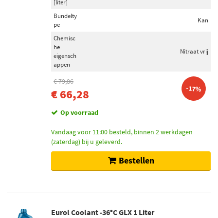
[liter]
Bundelty
Kan
pe
Chemisc
he
Nitraat vrij
eigensch
appen
€ 79,86
-17%
€ 66,28
Op voorraad
Vandaag voor 11:00 besteld, binnen 2 werkdagen
(zaterdag) bij u geleverd.
Bestellen
Eurol Coolant -36°C GLX 1 Liter