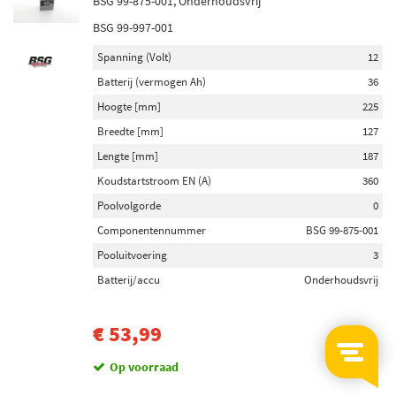
BSG 99-875-001, Onderhoudsvrij
BSG 99-997-001
Spanning (Volt)
12
Batterij (vermogen Ah)
36
Hoogte [mm]
225
Breedte [mm]
127
Lengte [mm]
187
Koudstartstroom EN (A)
360
Poolvolgorde
0
Componentennummer
BSG 99-875-001
Pooluitvoering
3
Batterij/accu
Onderhoudsvrij
€ 53,99
Op voorraad