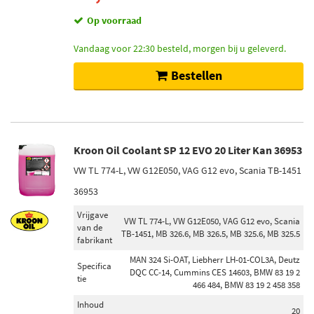
Op voorraad
Vandaag voor 22:30 besteld, morgen bij u geleverd.
Bestellen
Kroon Oil Coolant SP 12 EVO 20 Liter Kan 36953
VW TL 774-L, VW G12E050, VAG G12 evo, Scania TB-1451
36953
Vrijgave
VW TL 774-L, VW G12E050, VAG G12 evo, Scania
van de
TB-1451, MB 326.6, MB 326.5, MB 325.6, MB 325.5
fabrikant
MAN 324 Si-OAT, Liebherr LH-01-COL3A, Deutz
Specifica
DQC CC-14, Cummins CES 14603, BMW 83 19 2
tie
466 484, BMW 83 19 2 458 358
Inhoud
20