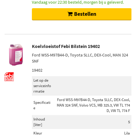
Vandaag voor 22:30 besteld, morgen bij u geleverd.
Bestellen
Koelvloeistof Febi Bilstein 19402
Ford WSS-M97B44-D, Toyota SLLC, DEX-Cool, MAN 324
SNF
19402
Let op de
serviceinfo
rmatie
Ford WSS-M97B44-D, Toyota SLLC, DEX-Cool,
Specificati
MAN 324 SNF, Volvo VCS, MB 325.3, VW TL 774
e
D, VW TL 774 F
Inhoud
5
[liter]
Kleur
Lila