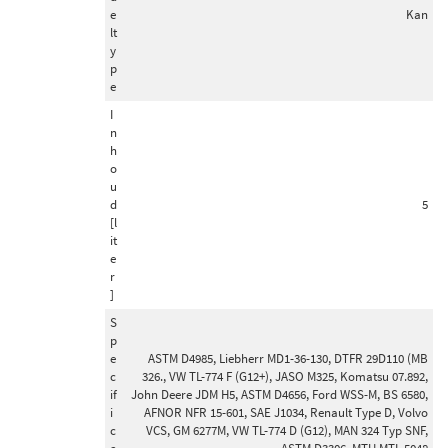
e
Kan
Startmotor vermogen (kw)
lt
2,2 (23)
y
p
1,7 (22)
e
1,6 (14)
I
1,1 (11)
n
h
1,9 (11)
o
u
Toon meer
d
5
[l
it
Remschijftype
e
Geventileerd (136)
r
]
Interne ventilatie (109)
S
Tweedelige remschijf (76)
p
Geperforeerd/interne ventilatie (16)
e
ASTM D4985, Liebherr MD1-36-130, DTFR 29D110 (MB
c
326., VW TL-774 F (G12+), JASO M325, Komatsu 07.892,
Aluminium remschijfkop (15)
if
John Deere JDM H5, ASTM D4656, Ford WSS-M, BS 6580,
Toon meer
i
AFNOR NFR 15-601, SAE J1034, Renault Type D, Volvo
c
VCS, GM 6277M, VW TL-774 D (G12), MAN 324 Typ SNF,