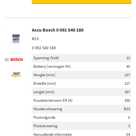
Pijpfilter (28)
Stoffilter (12)
Pollenfilter (11)
Accu Bosch 0 092 S40 180
Toon meer
B13
Lambdasonde
0 092 S40 180
Verwarmd (240)
Spanning (Volt)
12
Sprongsonde (40)
Batterij (vermogen Ah)
40
Diagnosesonde (31)
Hoogte [mm]
227
Regelsonde (26)
Breedte [mm]
127
Breedband-lambdasonde (15)
Lengte [mm]
187
Toon meer
Koudstartstroom EN (A)
330
Houderuitvoering
B13
Laadstroom [A]
Poolvolgorde
0
180 (33)
Pooluitvoering
3
250 (16)
Aanvullende informatie
S4