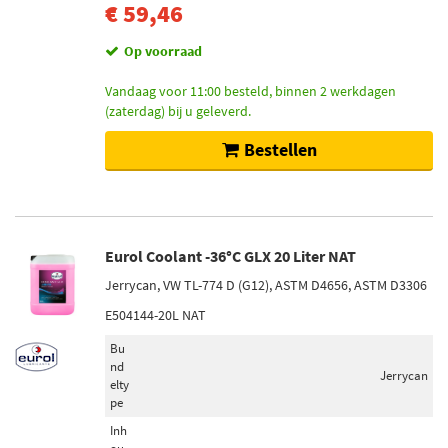
€ 59,46
Op voorraad
Vandaag voor 11:00 besteld, binnen 2 werkdagen
(zaterdag) bij u geleverd.
Bestellen
Eurol Coolant -36°C GLX 20 Liter NAT
Jerrycan, VW TL-774 D (G12), ASTM D4656, ASTM D3306
E504144-20L NAT
Bu
nd
Jerrycan
elty
pe
Inh