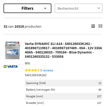
Filters
10316
Resultaten
32
van
10316
producten
×
Categorieën
Remblokset (986)
Varta DYNAMIC SLI A14 - 540126033K262 -
Airco compressor (462)
4016987119617 - 4016987167489 - 054 - 12V 330A
40Ah - 540126033 - 709184 - Blue Dynamic -
Motorolie (450)
5401260333132 - 533058
Lambda-sonde (341)
B00
Remschijven (251)
5 reviews
Toon meer
540126033K262
Spanning (Volt)
12
Onderdeelmerk
Batterij (vermogen Ah)
40
AS-PL (84)
Hoogte [mm]
227
Stardax (10)
Breedte [mm]
127