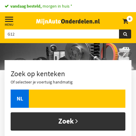
2 miljoen onderdelen
op voorraad
0
Zoek op kenteken
Of selecteer je voertuig handmatig
NL
Zoek