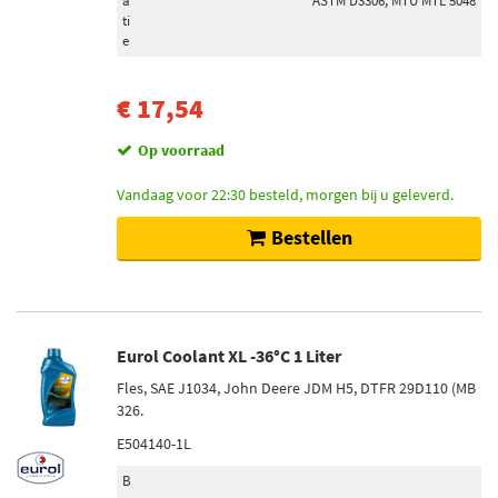
a
ASTM D3306, MTU MTL 5048
Ribbenaantal
ti
e
6 (63)
4 (13)
€ 17,54
7 (6)
3 (4)
Op voorraad
8 (4)
Vandaag voor 22:30 besteld, morgen bij u geleverd.
Stang / steunbalk
Bestellen
Koppelstang (50)
Stabilisatorstang (14)
Duwstang (5)
Voeringsstang (5)
Eurol Coolant XL -36°C 1 Liter
Fles, SAE J1034, John Deere JDM H5, DTFR 29D110 (MB
326.
Koudstartstroom EN (A)
330 (1)
E504140-1L
850 (1)
B