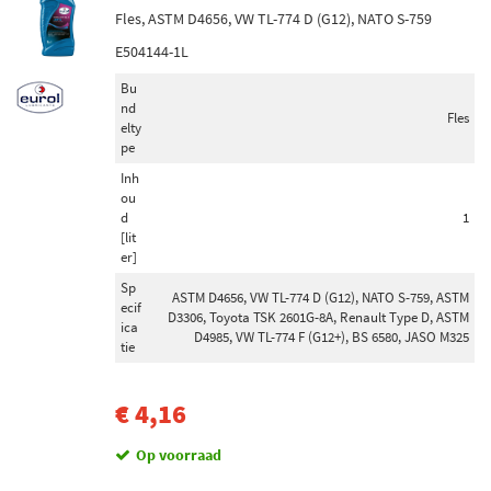
Fles, ASTM D4656, VW TL-774 D (G12), NATO S-759
E504144-1L
Bu
nd
Fles
elty
pe
Inh
ou
d
1
[lit
er]
Sp
ASTM D4656, VW TL-774 D (G12), NATO S-759, ASTM
ecif
D3306, Toyota TSK 2601G-8A, Renault Type D, ASTM
ica
D4985, VW TL-774 F (G12+), BS 6580, JASO M325
tie
€ 4,16
Op voorraad