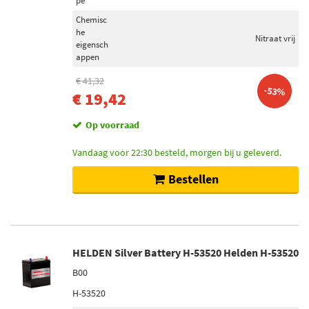
pe
Toon meer
Chemisc
he
Nitraat vrij
Werkwijze
eigensch
appen
Electrisch (25)
Electrisch-pneumatisch (7)
€ 41,32
-53%
€ 19,42
Elektrisch bediend (1)
Mechanisch (1)
Op voorraad
Vandaag voor 22:30 besteld, morgen bij u geleverd.
laadtype
Uitlaatgasturbo (54)
Bestellen
Geregelde tweetraps oplading (9)
Elektrisch geregeld stelelement (schakelaar) (8)
Turbolader-uitlaatbocht-unit (integraalbocht) (3)
Pneumatisch geregeld stelelement (schakelaar) (2)
HELDEN Silver Battery H-53520 Helden H-53520
Toon meer
B00
H-53520
Draagarmtype