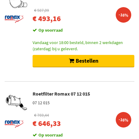
€ 587,09
-16%
€ 493,16
Op voorraad
Vandaag voor 18:00 besteld, binnen 2 werkdagen
(zaterdag) bij u geleverd.
Bestellen
Roetfilter Romax 07 12 015
07 12 015
€ 769,44
-16%
€ 646,33
Op voorraad