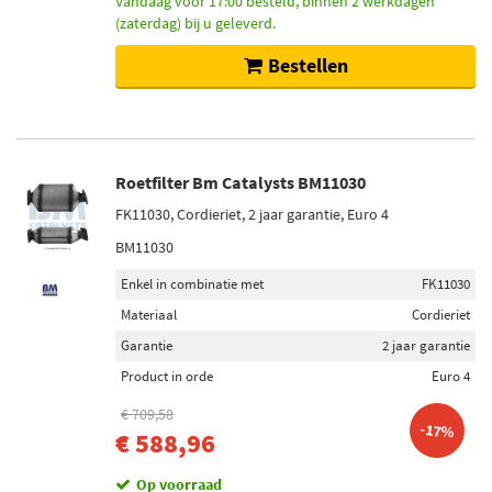
Vandaag voor 17:00 besteld, binnen 2 werkdagen
(zaterdag) bij u geleverd.
Bestellen
Roetfilter Bm Catalysts BM11030
FK11030, Cordieriet, 2 jaar garantie, Euro 4
BM11030
Enkel in combinatie met
FK11030
Materiaal
Cordieriet
Garantie
2 jaar garantie
Product in orde
Euro 4
€ 709,58
-17%
€ 588,96
Op voorraad