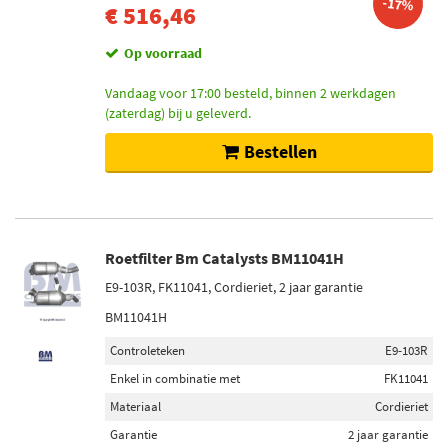
-17%
€ 516,46
Op voorraad
Vandaag voor 17:00 besteld, binnen 2 werkdagen
(zaterdag) bij u geleverd.
Bestellen
Roetfilter Bm Catalysts BM11041H
E9-103R, FK11041, Cordieriet, 2 jaar garantie
BM11041H
Controleteken
E9-103R
Enkel in combinatie met
FK11041
Materiaal
Cordieriet
Garantie
2 jaar garantie