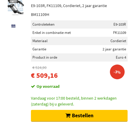
E9-103R, FK11109, Cordieriet, 2 jaar garantie
BM11109H
Controleteken
E9-103R
Enkel in combinatie met
FK11109
Materiaal
Cordieriet
Garantie
2 jaar garantie
Product in orde
Euro 4
€ 524,90
-3%
€ 509,16
Op voorraad
Vandaag voor 17:00 besteld, binnen 2 werkdagen
(zaterdag) bij u geleverd.
Bestellen