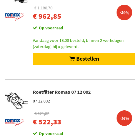
€ 1.188,70
-19%
€ 962,85
Op voorraad
Vandaag voor 18:00 besteld, binnen 2 werkdagen
(zaterdag) bij u geleverd.
Bestellen
Roetfilter Romax 07 12 002
07 12 002
€ 621,82
-16%
€ 522,33
Op voorraad