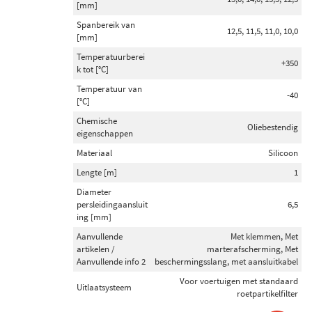
[mm]
Walker (35)
Spanbereik van
Bm Catalysts (24)
12,5, 11,5, 11,0, 10,0
[mm]
Blue Print (5)
Temperatuurberei
+350
k tot [°C]
Toon meer
Temperatuur van
-40
[°C]
Categorieën
Chemische
Oliebestendig
eigenschappen
Roetfilter (147)
Materiaal
Silicoon
Roetfilter montageset (6)
Lengte [m]
1
Drukleiding voor druksensor roetfilter (3)
Diameter
Reparatieset, drukleiding (roetfilter) (1)
persleidingaansluit
6,5
ing [mm]
Voorraad
Aanvullende
Met klemmen, Met
artikelen /
marterafscherming, Met
Niet op voorraad (98)
Aanvullende info 2
beschermingsslang, met aansluitkabel
Op voorraad (59)
Voor voertuigen met standaard
Uitlaatsysteem
roetpartikelfilter