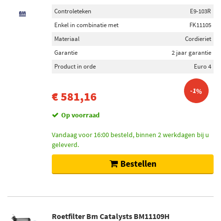
Controleteken
E9-103R
Enkel in combinatie met
FK11105
Materiaal
Cordieriet
Garantie
2 jaar garantie
Product in orde
Euro 4
-1%
€ 581,16
Op voorraad
Vandaag voor 16:00 besteld, binnen 2 werkdagen bij u
geleverd.
Bestellen
Roetfilter Bm Catalysts BM11109H