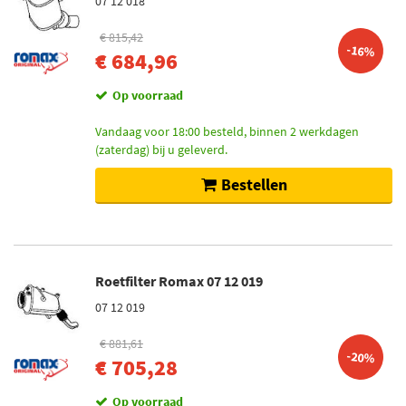
07 12 018
€ 815,42
-16%
€ 684,96
Op voorraad
Vandaag voor 18:00 besteld, binnen 2 werkdagen
(zaterdag) bij u geleverd.
Bestellen
Roetfilter Romax 07 12 019
07 12 019
€ 881,61
-20%
€ 705,28
Op voorraad