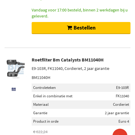
Vandaag voor 17:00 besteld, binnen 2 werkdagen bij u
geleverd.
Bestellen
Roetfilter Bm Catalysts BM11040H
E9-103R, FK11040, Cordieriet, 2 jaar garantie
BM11040H
Controleteken
E9-103R
Enkel in combinatie met
FK11040
Materiaal
Cordieriet
Garantie
2 jaar garantie
Product in orde
Euro 4
€ 622,24