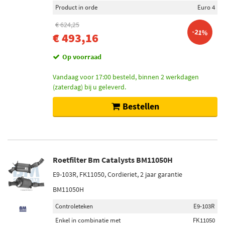
Product in orde
Euro 4
€ 624,25
-21%
€ 493,16
Op voorraad
Vandaag voor 17:00 besteld, binnen 2 werkdagen
(zaterdag) bij u geleverd.
Bestellen
Roetfilter Bm Catalysts BM11050H
E9-103R, FK11050, Cordieriet, 2 jaar garantie
BM11050H
Controleteken
E9-103R
Enkel in combinatie met
FK11050