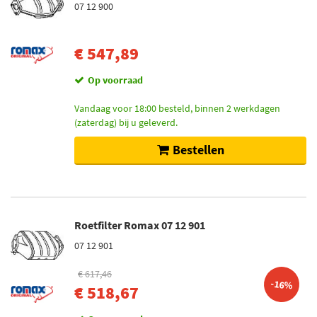
07 12 900
€ 547,89
Op voorraad
Vandaag voor 18:00 besteld, binnen 2 werkdagen
(zaterdag) bij u geleverd.
Bestellen
Roetfilter Romax 07 12 901
07 12 901
€ 617,46
-16%
€ 518,67