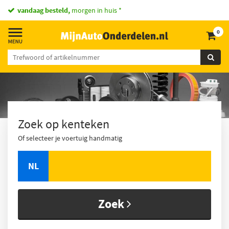
vandaag besteld,
morgen in huis *
0
Zoek op kenteken
Of selecteer je voertuig handmatig
NL
Zoek