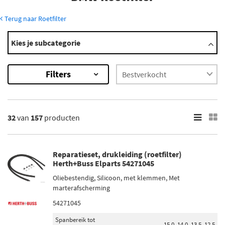
Terug naar Roetfilter
Modellen
Kies je subcategorie
1 Serie
2 Serie
Filters
3 Serie
4 Serie
5 Serie
Toon meer
32
van
157
producten
×
157
Resultaten
Reparatieset, drukleiding (roetfilter)
Herth+Buss Elparts 54271045
×
Oliebestendig, Silicoon, met klemmen, Met
Merk
marterafscherming
Maxgear (14)
54271045
Romax (21)
Spanbereik tot
15,0, 14,0, 13,5, 12,5