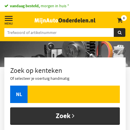
vandaag besteld,
morgen in huis *
0
Zoek op kenteken
Of selecteer je voertuig handmatig
NL
Zoek