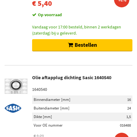
€ 5,40
Op voorraad
Vandaag voor 17:00 besteld, binnen 2 werkdagen
(zaterdag) bij u geleverd.
Bestellen
Olie aftapplug dichting Sasic 1640540
1640540
Binnendiameter [mm]
16
Buitendiameter [mm]
24
Dikte [mm]
1,5
Voor OE nummer
016488
€ 1,21