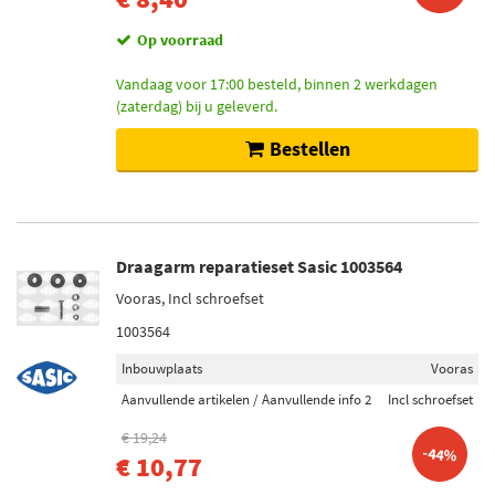
Remschijven (568)
Op voorraad
Toon meer
Vandaag voor 17:00 besteld, binnen 2 werkdagen
Inbouwplaats
(zaterdag) bij u geleverd.
Vooras (3498)
Bestellen
Onder (1672)
Achteras (1386)
Rechts boven (1034)
Vooras links (860)
Draagarm reparatieset Sasic 1003564
Toon meer
Vooras, Incl schroefset
1003564
Lengte [mm]
Inbouwplaats
Vooras
903 (4)
1020 (3)
Aanvullende artikelen / Aanvullende info 2
Incl schroefset
1042 (3)
€ 19,24
-44%
1110 (3)
€ 10,77
1165 (3)