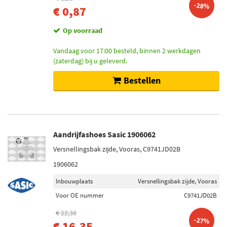
-28%
€ 0,87
Op voorraad
Vandaag voor 17:00 besteld, binnen 2 werkdagen
(zaterdag) bij u geleverd.
Bestellen
Aandrijfashoes Sasic 1906062
Versnellingsbak zijde, Vooras, C9741JD02B
1906062
Inbouwplaats
Versnellingsbak zijde, Vooras
Voor OE nummer
C9741JD02B
€ 22,38
-27%
€ 16,35