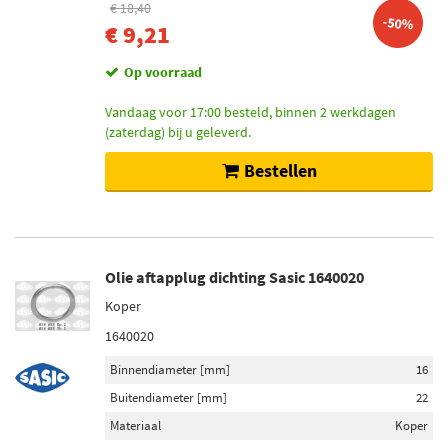
€ 18,40
4 (61)
-50%
€ 9,21
7 (32)
3 (19)
Op voorraad
Toon meer
Vandaag voor 17:00 besteld, binnen 2 werkdagen
(zaterdag) bij u geleverd.
Ventieltype
Bestellen
Luchtklep (3)
Voor inlaatkleppen (3)
Voor utlaatkleppen (3)
Olie aftapplug dichting Sasic 1640020
Remschijfdikte [mm]
Koper
22 (77)
1640020
10 (62)
Binnendiameter [mm]
16
28 (55)
Buitendiameter [mm]
22
26 (41)
12 (38)
Materiaal
Koper