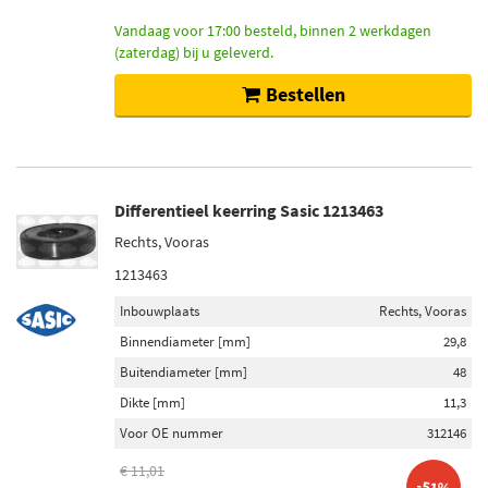
Vandaag voor 17:00 besteld, binnen 2 werkdagen
(zaterdag) bij u geleverd.
Bestellen
Differentieel keerring Sasic 1213463
Rechts, Vooras
1213463
Inbouwplaats
Rechts, Vooras
Binnendiameter [mm]
29,8
Buitendiameter [mm]
48
Dikte [mm]
11,3
Voor OE nummer
312146
€ 11,01
-51%