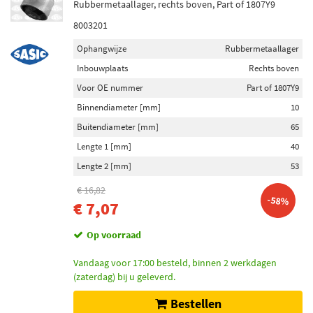
Rubbermetaallager, rechts boven, Part of 1807Y9
8003201
Ophangwijze
Rubbermetaallager
Inbouwplaats
Rechts boven
Voor OE nummer
Part of 1807Y9
Binnendiameter [mm]
10
Buitendiameter [mm]
65
Lengte 1 [mm]
40
Lengte 2 [mm]
53
€ 16,82
-58%
€ 7,07
Op voorraad
Vandaag voor 17:00 besteld, binnen 2 werkdagen
(zaterdag) bij u geleverd.
Bestellen