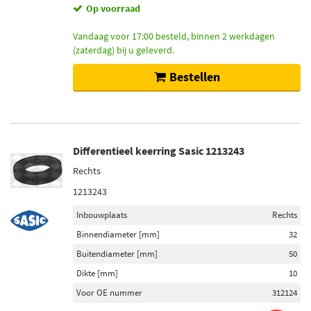
Op voorraad
Toon meer
Vandaag voor 17:00 besteld, binnen 2 werkdagen
(zaterdag) bij u geleverd.
Werkwijze
Mechanisch (172)
Bestellen
Hydraulisch (155)
Electrisch (23)
Elektrisch hydraulisch (1)
Differentieel keerring Sasic 1213243
Remschijftype
Rechts
Geventileerd (343)
1213243
Massief (224)
Inbouwplaats
Rechts
Interne ventilatie (1)
Binnendiameter [mm]
32
Buitendiameter [mm]
50
Ribbenaantal
Dikte [mm]
10
6 (170)
Voor OE nummer
312124
5 (79)