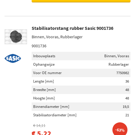
Stabilisatorstang rubber Sasic 9001736
Binnen, Vooras, Rubberlager
9001736
Inbouwplaats
Binnen, Vooras
Ophangwijze
Rubberlager
Voor OE nummer
7750982
Lengte [mm]
36
Breedte [mm]
48
Hoogte [mm]
48
Binnendiameter [mm]
19,5
Stabilisatordiameter [mm]
21
€ 14,11
-63%
€ 5,22