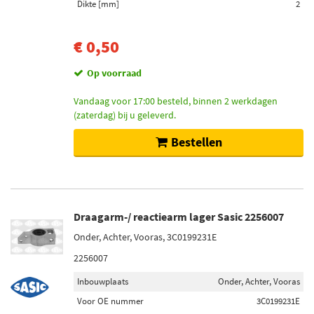
Dikte [mm]
2
Toon meer
€ 0,50
Hoogte [mm]
150 (1)
Op voorraad
250 (1)
Vandaag voor 17:00 besteld, binnen 2 werkdagen
(zaterdag) bij u geleverd.
Buitendiameter [mm]
280 (57)
Bestellen
300 (41)
290 (18)
256 (17)
276 (17)
Draagarm-/ reactiearm lager Sasic 2256007
Onder, Achter, Vooras, 3C0199231E
Toon meer
2256007
Voorraad
Inbouwplaats
Onder, Achter, Vooras
Niet op voorraad (12554)
Voor OE nummer
3C0199231E
Op voorraad (2487)