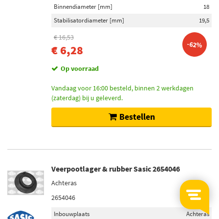
Binnendiameter [mm]
18
Stabilisatordiameter [mm]
19,5
€ 16,53
-62%
€ 6,28
Op voorraad
Vandaag voor 16:00 besteld, binnen 2 werkdagen
(zaterdag) bij u geleverd.
Bestellen
Veerpootlager & rubber Sasic 2654046
Achteras
2654046
Inbouwplaats
Achteras