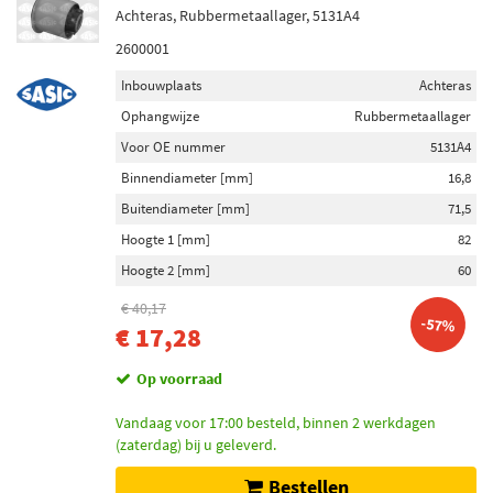
Achteras, Rubbermetaallager, 5131A4
2600001
Inbouwplaats
Achteras
Ophangwijze
Rubbermetaallager
Voor OE nummer
5131A4
Binnendiameter [mm]
16,8
Buitendiameter [mm]
71,5
Hoogte 1 [mm]
82
Hoogte 2 [mm]
60
€ 40,17
-57%
€ 17,28
Op voorraad
Vandaag voor 17:00 besteld, binnen 2 werkdagen
(zaterdag) bij u geleverd.
Bestellen