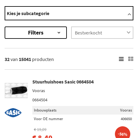
Categorieën
Kies je subcategorie
ABS sensor
Aandrijfas
Filters
Aandrijfashoes
Aanslagrubber vering
Auto schoonmaakmiddelen
Toon meer
32
van
15041
producten
×
15041
Resultaten
Stuurhuishoes Sasic 0664504
Vooras
×
Categorieën
0664504
Radiateurslang (1493)
Inbouwplaats
Vooras
Motorsteun (1475)
Voor OE nummer
406650
Draagarm (1097)
€ 19,09
Draagarm-/ reactiearm lager (834)
-56%
€ 8,40