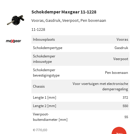
Schokdemper Maxgear 11-1228
Vooras, Gasdruk, Veerpoot, Pen bovenaan
11-1228
Inbouwplaats
Vooras
Schokdempertype
Gasdruk
Schokdemper
Veerpoot
inbouwtype
Schokdemper
Pen bovenaan
bevestigingstype
Voor voertuigen met electronische
Chassis
demperregeling
Lengte 1 [mm]
372
Lengte 2 [mm]
550
Veerpoot-
55
buitendiameter [mm]
€ 776,60