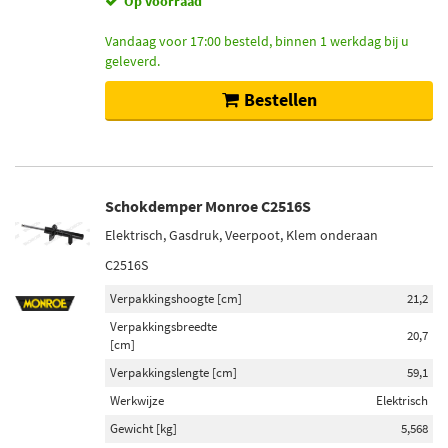
Op voorraad
Vandaag voor 17:00 besteld, binnen 1 werkdag bij u
geleverd.
Bestellen
Schokdemper Monroe C2516S
Elektrisch, Gasdruk, Veerpoot, Klem onderaan
C2516S
Verpakkingshoogte [cm]
21,2
Verpakkingsbreedte
20,7
[cm]
Verpakkingslengte [cm]
59,1
Werkwijze
Elektrisch
Gewicht [kg]
5,568