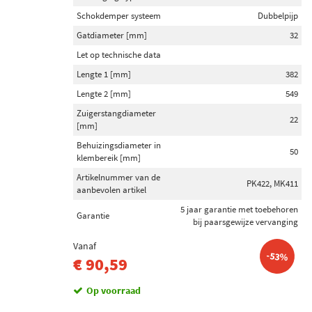
Schokdemper systeem
Dubbelpijp
Gatdiameter [mm]
32
Let op technische data
Lengte 1 [mm]
382
Lengte 2 [mm]
549
Zuigerstangdiameter
22
[mm]
Behuizingsdiameter in
50
klembereik [mm]
Artikelnummer van de
PK422, MK411
aanbevolen artikel
5 jaar garantie met toebehoren
Garantie
bij paarsgewijze vervanging
Vanaf
-53%
€ 90,59
Op voorraad