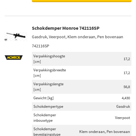
Schokdemper Monroe 742116SP
Gasdruk, Veerpoot, Klem onderaan, Pen bovenaan
742116SP
Verpakkingshoogte
17,2
[cm]
Verpakkingsbreedte
17,2
[cm]
Verpakkingslengte
56,8
[cm]
Gewicht [kg]
4,430
Schokdempertype
Gasdruk
Schokdemper
Veerpoot
inbouwtype
Schokdemper
Klem onderaan, Pen bovenaan
bevestigingstype