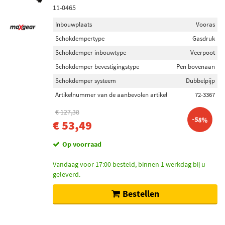
11-0465
Inbouwplaats
Vooras
Schokdempertype
Gasdruk
Schokdemper inbouwtype
Veerpoot
Schokdemper bevestigingstype
Pen bovenaan
Schokdemper systeem
Dubbelpijp
Artikelnummer van de aanbevolen artikel
72-3367
€ 127,38
-58%
€ 53,49
Op voorraad
Vandaag voor 17:00 besteld, binnen 1 werkdag bij u
geleverd.
Bestellen