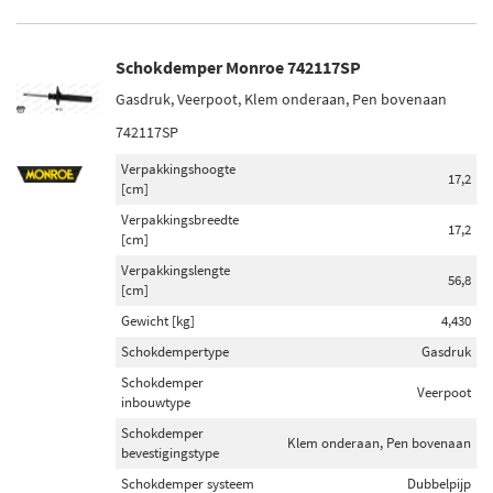
Schokdemper Monroe 742117SP
Gasdruk, Veerpoot, Klem onderaan, Pen bovenaan
742117SP
Verpakkingshoogte
17,2
[cm]
Verpakkingsbreedte
17,2
[cm]
Verpakkingslengte
56,8
[cm]
Gewicht [kg]
4,430
Schokdempertype
Gasdruk
Schokdemper
Veerpoot
inbouwtype
Schokdemper
Klem onderaan, Pen bovenaan
bevestigingstype
Schokdemper systeem
Dubbelpijp