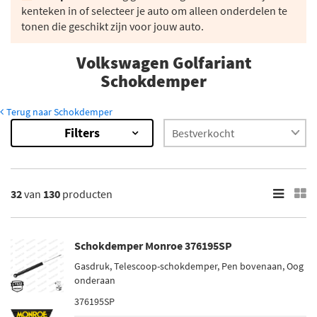
kenteken in of selecteer je auto om alleen onderdelen te
tonen die geschikt zijn voor jouw auto.
Volkswagen Golfariant
Schokdemper
Terug naar Schokdemper
Filters
130
Resultaten
×
Merk
32
van
130
producten
Monroe (8)
Magnum Technology (5)
Schokdemper Monroe 376195SP
Maxgear (7)
Gasdruk, Telescoop-schokdemper, Pen bovenaan, Oog
Sachs (24)
onderaan
Bilstein (22)
376195SP