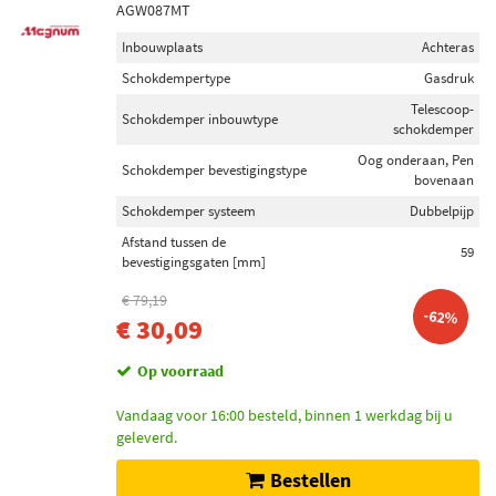
AGW087MT
Inbouwplaats
Achteras
Schokdempertype
Gasdruk
Telescoop-
Schokdemper inbouwtype
schokdemper
Oog onderaan, Pen
Schokdemper bevestigingstype
bovenaan
Schokdemper systeem
Dubbelpijp
Afstand tussen de
59
bevestigingsgaten [mm]
€ 79,19
-62%
€ 30,09
Op voorraad
Vandaag voor 16:00 besteld, binnen 1 werkdag bij u
geleverd.
Bestellen