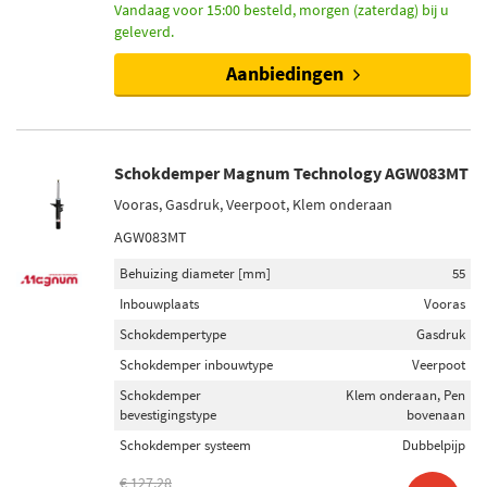
Vandaag voor 15:00 besteld, morgen (zaterdag) bij u
geleverd.
Aanbiedingen
Schokdemper Magnum Technology AGW083MT
Vooras, Gasdruk, Veerpoot, Klem onderaan
AGW083MT
Behuizing diameter [mm]
55
Inbouwplaats
Vooras
Schokdempertype
Gasdruk
Schokdemper inbouwtype
Veerpoot
Schokdemper
Klem onderaan, Pen
bevestigingstype
bovenaan
Schokdemper systeem
Dubbelpijp
€ 127,28