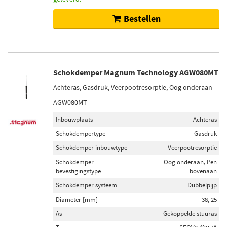
Bestellen
Schokdemper Magnum Technology AGW080MT
Achteras, Gasdruk, Veerpootresorptie, Oog onderaan
AGW080MT
Inbouwplaats
Achteras
Schokdempertype
Gasdruk
Schokdemper inbouwtype
Veerpootresorptie
Schokdemper
Oog onderaan, Pen
bevestigingstype
bovenaan
Schokdemper systeem
Dubbelpijp
Diameter [mm]
38, 25
As
Gekoppelde stuuras