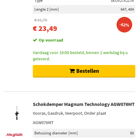
Type
SEOV27X217A
Lengte 2 [mm]
647, 404
€ 61,79
-62%
€ 23,49
Op voorraad
Vandaag voor 16:00 besteld, binnen 1 werkdag bij u
geleverd.
Bestellen
Schokdemper Magnum Technology AGW076MT
Vooras, Gasdruk, Veerpoot, Onder plaat
AGW076MT
Behuizing diameter [mm]
50