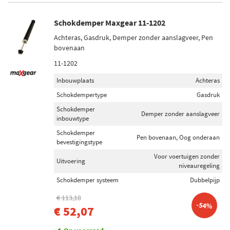
Schokdemper Maxgear 11-1202
Achteras, Gasdruk, Demper zonder aanslagveer, Pen
bovenaan
11-1202
Inbouwplaats
Achteras
Schokdempertype
Gasdruk
Schokdemper
Demper zonder aanslagveer
inbouwtype
Schokdemper
Pen bovenaan, Oog onderaan
bevestigingstype
Voor voertuigen zonder
Uitvoering
niveauregeling
Schokdemper systeem
Dubbelpijp
€ 113,18
-54%
€ 52,07