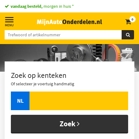
vandaag besteld,
morgen in huis *
0
Zoek op kenteken
Of selecteer je voertuig handmatig
NL
Zoek