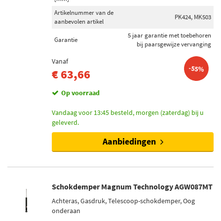
Telescoop-schokdemper (55)
Artikelnummer van de
Demper niet veerdragend (13)
PK424, MK503
aanbevolen artikel
Demper zonder aanslagveer (3)
5 jaar garantie met toebehoren
Garantie
Veerpootresorptie (1)
bij paarsgewijze vervanging
Toon meer
Vanaf
-55%
€ 63,66
Schokdemper bevestigingstype
Op voorraad
Pen bovenaan (126)
Oog onderaan (72)
Vandaag voor 13:45 besteld, morgen (zaterdag) bij u
Onderste klem (8)
geleverd.
Klem onderaan (6)
Aanbiedingen
Onder plaat (4)
Voorraad
Schokdemper Magnum Technology AGW087MT
Niet op voorraad (66)
Achteras, Gasdruk, Telescoop-schokdemper, Oog
Op voorraad (64)
onderaan