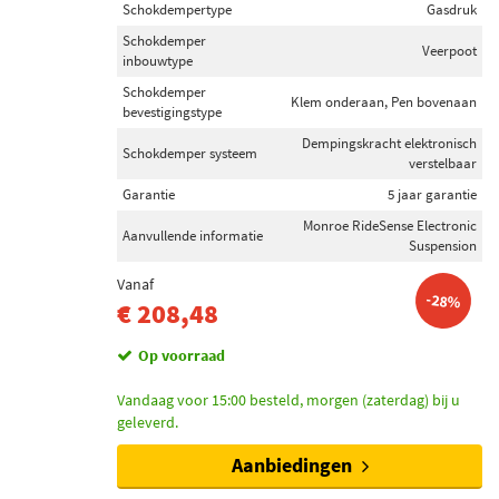
Schokdempertype
Gasdruk
Schokdemper
Veerpoot
inbouwtype
Schokdemper
Klem onderaan, Pen bovenaan
bevestigingstype
Dempingskracht elektronisch
Schokdemper systeem
verstelbaar
Garantie
5 jaar garantie
Monroe RideSense Electronic
Aanvullende informatie
Suspension
Vanaf
-28%
€ 208,48
Op voorraad
Vandaag voor 15:00 besteld, morgen (zaterdag) bij u
geleverd.
Aanbiedingen