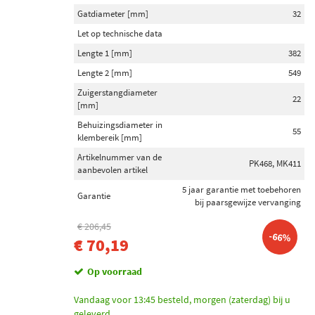
Gatdiameter [mm]
32
Let op technische data
Lengte 1 [mm]
382
Lengte 2 [mm]
549
Zuigerstangdiameter
22
[mm]
Behuizingsdiameter in
55
klembereik [mm]
Artikelnummer van de
PK468, MK411
aanbevolen artikel
5 jaar garantie met toebehoren
Garantie
bij paarsgewijze vervanging
€ 206,45
-66%
€ 70,19
Op voorraad
Vandaag voor 13:45 besteld, morgen (zaterdag) bij u
geleverd.