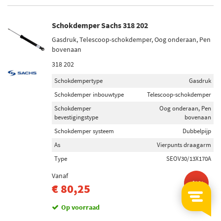
Schokdemper Sachs 318 202
Gasdruk, Telescoop-schokdemper, Oog onderaan, Pen
bovenaan
318 202
Schokdempertype
Gasdruk
Schokdemper inbouwtype
Telescoop-schokdemper
Schokdemper
Oog onderaan, Pen
bevestigingstype
bovenaan
Schokdemper systeem
Dubbelpijp
As
Vierpunts draagarm
Type
SEOV30/13X170A
Vanaf
-43%
€ 80,25
Op voorraad