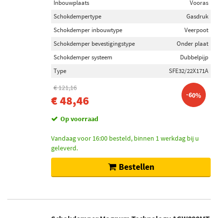
Inbouwplaats
Vooras
Schokdempertype
Gasdruk
Schokdemper inbouwtype
Veerpoot
Schokdemper bevestigingstype
Onder plaat
Schokdemper systeem
Dubbelpijp
Type
SFE32/22X171A
€ 121,16
-60%
€ 48,46
Op voorraad
Vandaag voor 16:00 besteld, binnen 1 werkdag bij u
geleverd.
Bestellen