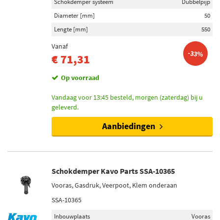
Schokdemper systeem
Dubbelpijp
Diameter [mm]
50
Lengte [mm]
550
Vanaf
-33%
€ 71,31
Op voorraad
Vandaag voor 13:45 besteld, morgen (zaterdag) bij u
geleverd.
Aanbiedingen
Schokdemper Kavo Parts SSA-10365
Vooras, Gasdruk, Veerpoot, Klem onderaan
SSA-10365
Inbouwplaats
Vooras