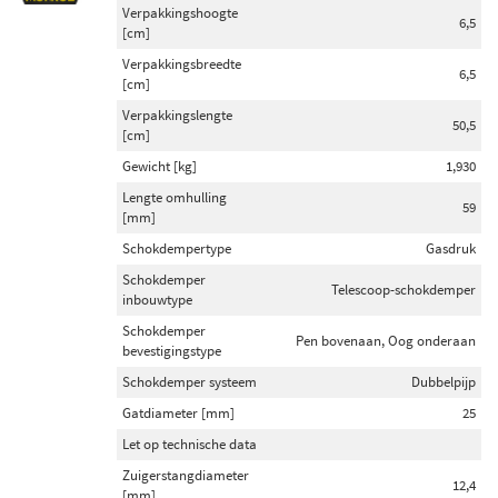
Verpakkingshoogte
Toon meer
6,5
[cm]
Verpakkingsbreedte
Inbouwplaats
6,5
[cm]
Achteras (40)
Verpakkingslengte
50,5
Vooras (33)
[cm]
Vooras links (3)
Gewicht [kg]
1,930
Vooras rechts (3)
Lengte omhulling
59
[mm]
Achteras links (2)
Schokdempertype
Gasdruk
Toon meer
Schokdemper
Telescoop-schokdemper
inbouwtype
Schokdempertype
Schokdemper
Pen bovenaan, Oog onderaan
Gasdruk (126)
bevestigingstype
Oliedruk (1)
Schokdemper systeem
Dubbelpijp
Gatdiameter [mm]
25
Schokdemper inbouwtype
Let op technische data
Veerpoot (55)
Zuigerstangdiameter
12,4
[mm]