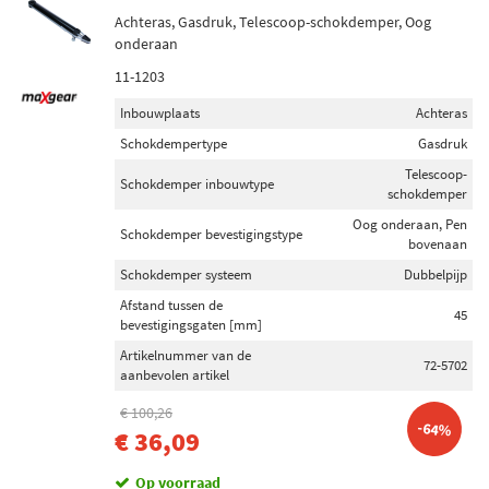
Achteras, Gasdruk, Telescoop-schokdemper, Oog
onderaan
11-1203
Inbouwplaats
Achteras
Schokdempertype
Gasdruk
Telescoop-
Schokdemper inbouwtype
schokdemper
Oog onderaan, Pen
Schokdemper bevestigingstype
bovenaan
Schokdemper systeem
Dubbelpijp
Afstand tussen de
45
bevestigingsgaten [mm]
Artikelnummer van de
72-5702
aanbevolen artikel
€ 100,26
-64%
€ 36,09
Op voorraad