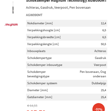
Schokdemper Magnum Technology AGW090MT
Achteras, Gasdruk, Veerpoot, Pen bovenaan
AGW090MT
Nokdiameter [mm]
12,4
Verpakkingshoogte [cm]
6,5
Verpakkingsbreedte [cm]
6,5
Verpakkingslengte [cm]
50,5
Inbouwplaats
Achteras
Schokdempertype
Gasdruk
Schokdemper inbouwtype
Veerpoot
Schokdemper
Pen bovenaan, Oog
bevestigingstype
onderaan
Schokdemper systeem
Dubbelpijp
Diameter [mm]
25,4
Gatdiameter [mm]
25,4
€ 64,55
-57%