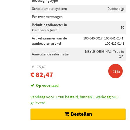
bevestigingstype
Schokdemper systeem
Dubbelpijp
Per twee vervangen
Behuizingsdiameter in
50
klembereik [mm]
Artikelnummer van de
100 640 0017, 100 641 0141,
aanbevolen artikel
100 412 0141
MEYLE-ORIGINAL: True to
Aanvullende informatie
OE.
€ 175,47
-53%
€ 82,47
Op voorraad
Vandaag voor 17:00 besteld, binnen 1 werkdag bij u
geleverd.
Bestellen