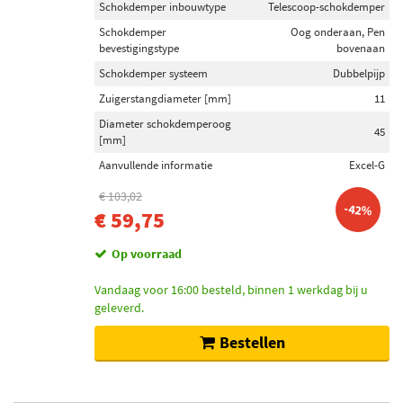
Schokdemper inbouwtype
Telescoop-schokdemper
Schokdemper
Oog onderaan, Pen
bevestigingstype
bovenaan
Schokdemper systeem
Dubbelpijp
Zuigerstangdiameter [mm]
11
Diameter schokdemperoog
45
[mm]
Aanvullende informatie
Excel-G
€ 103,02
-42%
€ 59,75
Op voorraad
Vandaag voor 16:00 besteld, binnen 1 werkdag bij u
geleverd.
Bestellen