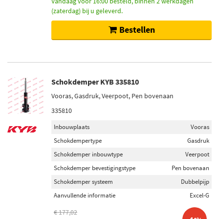
Vandaag voor 16:00 besteld, binnen 2 werkdagen
(zaterdag) bij u geleverd.
Bestellen
Schokdemper KYB 335810
Vooras, Gasdruk, Veerpoot, Pen bovenaan
335810
Inbouwplaats
Vooras
Schokdempertype
Gasdruk
Schokdemper inbouwtype
Veerpoot
Schokdemper bevestigingstype
Pen bovenaan
Schokdemper systeem
Dubbelpijp
Aanvullende informatie
Excel-G
€ 177,02