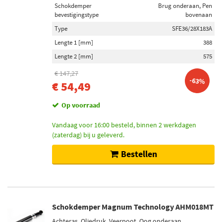
Schokdemper
Brug onderaan, Pen
bevestigingstype
bovenaan
Type
SFE36/28X183A
Lengte 1 [mm]
388
Lengte 2 [mm]
575
€ 147,27
-63%
€ 54,49
Op voorraad
Vandaag voor 16:00 besteld, binnen 2 werkdagen
(zaterdag) bij u geleverd.
Bestellen
Schokdemper Magnum Technology AHM018MT
Achteras, Oliedruk, Veerpoot, Oog onderaan