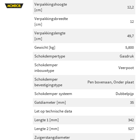
Verpakkingshoogte
12,2
[cm]
Verpakkingsbreedte
12
[cm]
Verpakkingslengte
49,7
[cm]
Gewicht [kg]
5,800
Schokdempertype
Gasdruk
Schokdemper
Veerpoot
inbouwtype
Schokdemper
Pen bovenaan, Onder plaat
bevestigingstype
Schokdemper systeem
Dubbelpijp
Gatdiameter [mm]
35
Let op technische data
Lengte 1 [mm]
342
Lengte 2 [mm]
527
Zuigerstangdiameter