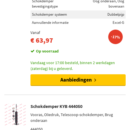
Schokdemper
Oog onderaan, Oog
bevestigingstype
bovenaan
Schokdemper systeem
Dubbelpijp
Aanvullende informatie
Excel-G
Vanaf
-17%
€ 63,97
Op voorraad
Vandaag voor 17:00 besteld, binnen 2 werkdagen
(zaterdag) bij u geleverd.
Aanbiedingen
Schokdemper KYB 444050
Vooras, Oliedruk, Telescoop-schokdemper, Brug
onderaan
444050