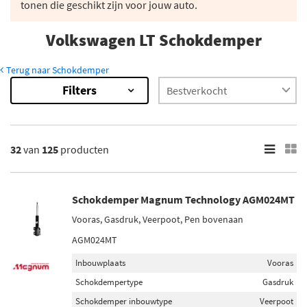
tonen die geschikt zijn voor jouw auto.
Volkswagen LT Schokdemper
Terug naar Schokdemper
Filters
125
Resultaten
×
Merk
32
van
125
producten
Monroe (6)
Magnum Technology (6)
Schokdemper Magnum Technology AGM024MT
Maxgear (3)
Vooras, Gasdruk, Veerpoot, Pen bovenaan
Sachs (17)
AGM024MT
Bilstein (9)
Inbouwplaats
Vooras
Toon meer
Schokdempertype
Gasdruk
Schokdemper inbouwtype
Veerpoot