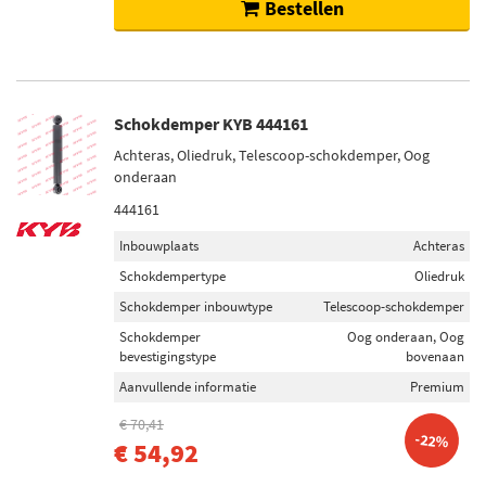
Bestellen
Schokdemper KYB 444161
Achteras, Oliedruk, Telescoop-schokdemper, Oog
onderaan
444161
Inbouwplaats
Achteras
Schokdempertype
Oliedruk
Schokdemper inbouwtype
Telescoop-schokdemper
Schokdemper
Oog onderaan, Oog
bevestigingstype
bovenaan
Aanvullende informatie
Premium
€ 70,41
-22%
€ 54,92