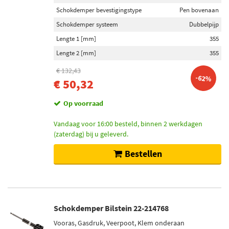
Categorieën
Schokdemper bevestigingstype
Pen bovenaan
Schokdemper (105)
Schokdemper systeem
Dubbelpijp
Schokdemper montageset (20)
Lengte 1 [mm]
355
Stabilisatorstang rubber (12)
Lengte 2 [mm]
355
Motorsteun (2)
€ 132,43
Draagarm-/ reactiearm lager (2)
-62%
€ 50,32
Inbouwplaats
Op voorraad
Achteras (34)
Vandaag voor 16:00 besteld, binnen 2 werkdagen
Vooras (33)
(zaterdag) bij u geleverd.
Vooras links (5)
Bestellen
Vooras rechts (5)
Achteras links (3)
Toon meer
Schokdemper Bilstein 22-214768
Schokdempertype
Vooras, Gasdruk, Veerpoot, Klem onderaan