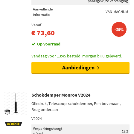
paarsgewijze vervanging
Aanvullende
VAN-MAGNUM
informatie
Vanaf
-25%
€ 73,60
Op voorraad
Vandaag voor 13:45 besteld, morgen bij u geleverd.
Aanbiedingen
Schokdemper Monroe V2024
Oliedruk, Telescoop-schokdemper, Pen bovenaan,
Brug onderaan
V2024
Verpakkingshoogt
12,2
e [cm]