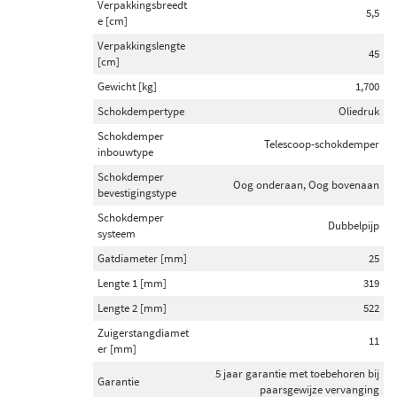
Verpakkingsbreedt
5,5
e [cm]
Verpakkingslengte
45
[cm]
Gewicht [kg]
1,700
Schokdempertype
Oliedruk
Schokdemper
Telescoop-schokdemper
inbouwtype
Schokdemper
Oog onderaan, Oog bovenaan
bevestigingstype
Schokdemper
Dubbelpijp
systeem
Gatdiameter [mm]
25
Lengte 1 [mm]
319
Lengte 2 [mm]
522
Zuigerstangdiamet
11
er [mm]
5 jaar garantie met toebehoren bij
Garantie
paarsgewijze vervanging