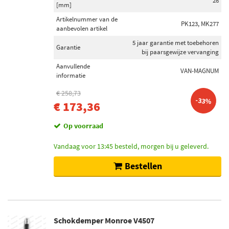
28
[mm]
Artikelnummer van de
PK123, MK277
aanbevolen artikel
5 jaar garantie met toebehoren
Garantie
bij paarsgewijze vervanging
Aanvullende
VAN-MAGNUM
informatie
€ 258,73
-33%
€ 173,36
Op voorraad
Vandaag voor 13:45 besteld, morgen bij u geleverd.
Bestellen
Schokdemper Monroe V4507