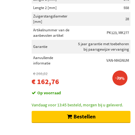
Lengte 2 [mm]
558
Zuigerstangdiameter
28
[mm]
Artikelnummer van de
PK123, MK277
aanbevolen artikel
5 jaar garantie met toebehoren
Garantie
bij paarsgewijze vervanging
Aanvullende
VAN-MAGNUM
informatie
€ 266,82
-39%
€ 162,76
Op voorraad
Vandaag voor 13:45 besteld, morgen bij u geleverd.
Bestellen