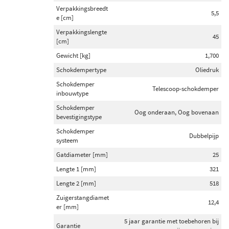
Verpakkingsbreedt
5,5
e [cm]
Verpakkingslengte
45
[cm]
Gewicht [kg]
1,700
Schokdempertype
Oliedruk
Schokdemper
Telescoop-schokdemper
inbouwtype
Schokdemper
Oog onderaan, Oog bovenaan
bevestigingstype
Schokdemper
Dubbelpijp
systeem
Gatdiameter [mm]
25
Lengte 1 [mm]
321
Lengte 2 [mm]
518
Zuigerstangdiamet
12,4
er [mm]
5 jaar garantie met toebehoren bij
Garantie