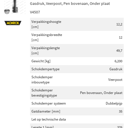
Gasdruk, Veerpoot, Pen bovenaan, Onder plaat
V4507
Verpakkingshoogte
12,2
[cm]
Verpakkingsbreedte
12
[cm]
Verpakkingslengte
49,7
[cm]
Gewicht [kg]
6,200
Schokdempertype
Gasdruk
Schokdemper
Veerpoot
inbouwtype
Schokdemper
Pen bovenaan, Onder plaat
bevestigingstype
Schokdemper systeem
Dubbelpijp
Gatdiameter [mm]
35
Let op technische data
Lengte 1 [mm]
376