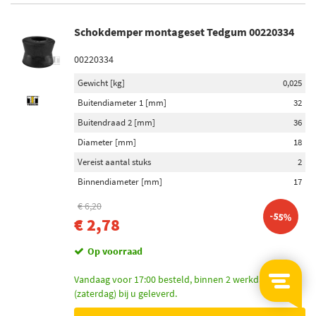
Schokdemper montageset Tedgum 00220334
00220334
Gewicht [kg]
0,025
Buitendiameter 1 [mm]
32
Buitendraad 2 [mm]
36
Diameter [mm]
18
Vereist aantal stuks
2
Binnendiameter [mm]
17
€ 6,20
-55%
€ 2,78
Op voorraad
Vandaag voor 17:00 besteld, binnen 2 werkdagen
(zaterdag) bij u geleverd.