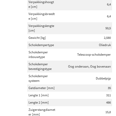
Verpakkingshoogt
6,4
e [cm]
Verpakkingsbreedt
6,4
e [cm]
Verpakkingslengte
50,5
[cm]
Gewicht [kg]
2,580
Schokdempertype
Oliedruk
Schokdemper
Telescoop-schokdemper
inbouwtype
Schokdemper
Oog onderaan, Oog bovenaan
bevestigingstype
Schokdemper
Dubbelpijp
systeem
Gatdiameter [mm]
35
Lengte 1 [mm]
311
Lengte 2 [mm]
486
Zuigerstangdiamet
15,8
er [mm]