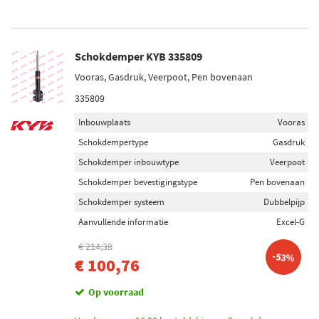
Schokdemper KYB 335809
Vooras, Gasdruk, Veerpoot, Pen bovenaan
335809
Inbouwplaats
Vooras
Schokdempertype
Gasdruk
Schokdemper inbouwtype
Veerpoot
Schokdemper bevestigingstype
Pen bovenaan
Schokdemper systeem
Dubbelpijp
Aanvullende informatie
Excel-G
€ 214,38
-53%
€ 100,76
Op voorraad