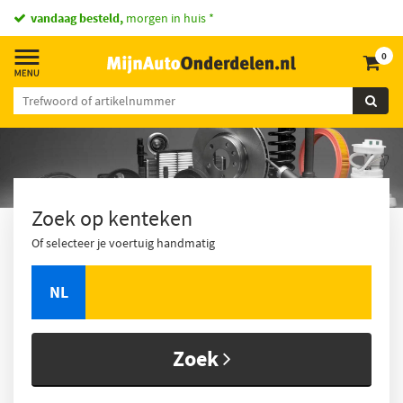
vandaag besteld,
morgen in huis *
0
Zoek op kenteken
Of selecteer je voertuig handmatig
NL
Zoek