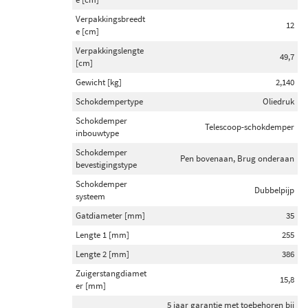
Verpakkingsbreedt
12
e [cm]
Verpakkingslengte
49,7
[cm]
Gewicht [kg]
2,140
Schokdempertype
Oliedruk
Schokdemper
Telescoop-schokdemper
inbouwtype
Schokdemper
Pen bovenaan, Brug onderaan
bevestigingstype
Schokdemper
Dubbelpijp
systeem
Gatdiameter [mm]
35
Lengte 1 [mm]
255
Lengte 2 [mm]
386
Zuigerstangdiamet
15,8
er [mm]
5 jaar garantie met toebehoren bij