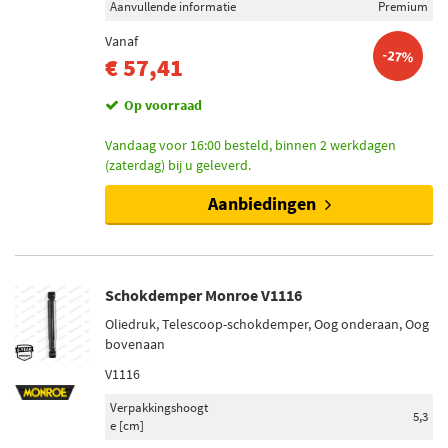
Aanvullende informatie
Premium
Vanaf
-27%
€ 57,41
Op voorraad
Vandaag voor 16:00 besteld, binnen 2 werkdagen
(zaterdag) bij u geleverd.
Aanbiedingen
Schokdemper Monroe V1116
Oliedruk, Telescoop-schokdemper, Oog onderaan, Oog
bovenaan
V1116
Verpakkingshoogt
5,3
e [cm]