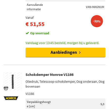
Aanvullende
VAN-MAGNUM
informatie
Vanaf
-50%
€ 51,55
Op voorraad
Vandaag voor 13:45 besteld, morgen bij u geleverd.
Aanbiedingen
Schokdemper Monroe V1166
Oliedruk, Telescoop-schokdemper, Oog onderaan, Oog
bovenaan
V1166
Verpakkingshoogt
5,3
e [cm]