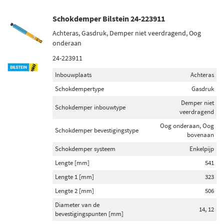
Schokdemper Bilstein 24-223911
Voorraad
Achteras, Gasdruk, Demper niet veerdragend, Oog
Niet op voorraad (73)
onderaan
Op voorraad (52)
24-223911
Inbouwplaats
Achteras
Schokdempertype
Gasdruk
Demper niet
Schokdemper inbouwtype
veerdragend
Oog onderaan, Oog
Schokdemper bevestigingstype
bovenaan
Schokdemper systeem
Enkelpijp
Lengte [mm]
541
Lengte 1 [mm]
323
Lengte 2 [mm]
506
Diameter van de
14, 12
bevestigingspunten [mm]