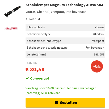
Schokdemper Magnum Technology AHW073MT
Vooras, Oliedruk, Veerpoot, Pen bovenaan
AHW073MT
Inbouwplaats
Vooras
Schokdempertype
Oliedruk
Schokdemper inbouwtype
Veerpoot
Schokdemper bevestigingstype
Pen bovenaan
Lengte 2 [mm]
386, 255
€ 82,66
-63%
€ 30,58
Op voorraad
Vandaag voor 16:00 besteld, binnen 2 werkdagen
(zaterdag) bij u geleverd.
Bestellen