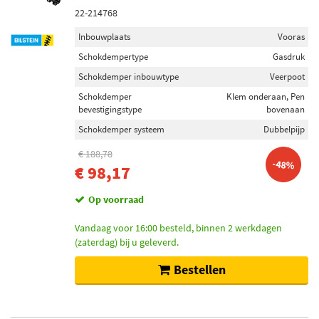
Gasdruk (59)
22-214768
Oliedruk (43)
Inbouwplaats
Vooras
Schokdempertype
Gasdruk
Schokdemper inbouwtype
Schokdemper inbouwtype
Veerpoot
Veerpoot (46)
Schokdemper
Klem onderaan, Pen
Telescoop-schokdemper (43)
bevestigingstype
bovenaan
Demper niet veerdragend (6)
Schokdemper systeem
Dubbelpijp
Dempermodule (5)
€ 188,78
Veerdragende schokdemper (2)
-48%
€ 98,17
Schokdemper bevestigingstype
Op voorraad
Oog bovenaan (53)
Vandaag voor 16:00 besteld, binnen 2 werkdagen
Oog onderaan (53)
(zaterdag) bij u geleverd.
Pen bovenaan (47)
Bestellen
Klem onderaan (9)
Brug onderaan (6)
Toon meer