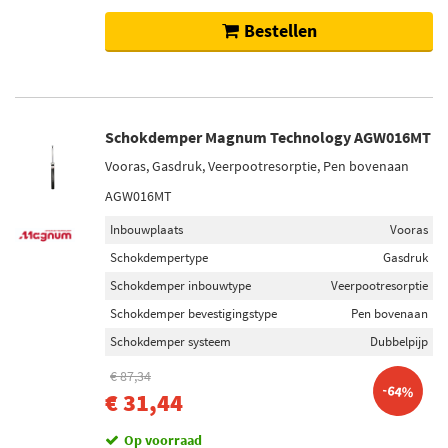
Bestellen
Schokdemper Magnum Technology AGW016MT
Vooras, Gasdruk, Veerpootresorptie, Pen bovenaan
AGW016MT
Inbouwplaats
Vooras
Schokdempertype
Gasdruk
Schokdemper inbouwtype
Veerpootresorptie
Schokdemper bevestigingstype
Pen bovenaan
Schokdemper systeem
Dubbelpijp
€ 87,34
-64%
€ 31,44
Op voorraad