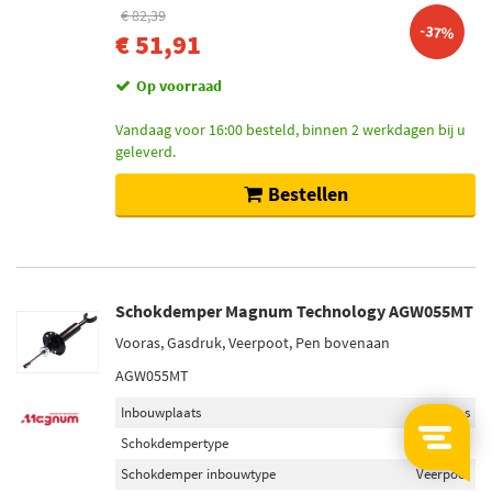
€ 82,39
-37%
€ 51,91
Op voorraad
Vandaag voor 16:00 besteld, binnen 2 werkdagen bij u
geleverd.
Bestellen
Schokdemper Magnum Technology AGW055MT
Vooras, Gasdruk, Veerpoot, Pen bovenaan
AGW055MT
Inbouwplaats
Vooras
Schokdempertype
Gasdruk
Schokdemper inbouwtype
Veerpoot