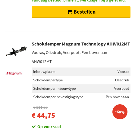
Vandaag besteld, binnen 2 werkdagen bij u geleverd.
Bestellen
Schokdemper Magnum Technology AHW012MT
Vooras, Oliedruk, Veerpoot, Pen bovenaan
AHW012MT
Inbouwplaats
Vooras
Schokdempertype
Oliedruk
Schokdemper inbouwtype
Veerpoot
Schokdemper bevestigingstype
Pen bovenaan
€ 111,85
-60%
€ 44,75
Op voorraad