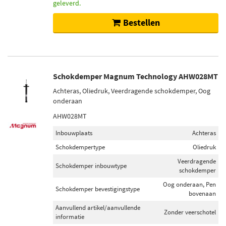
geleverd.
Bestellen
Schokdemper Magnum Technology AHW028MT
Achteras, Oliedruk, Veerdragende schokdemper, Oog
onderaan
AHW028MT
Inbouwplaats
Achteras
Schokdempertype
Oliedruk
Veerdragende
Schokdemper inbouwtype
schokdemper
Oog onderaan, Pen
Schokdemper bevestigingstype
bovenaan
Aanvullend artikel/aanvullende
Zonder veerschotel
informatie