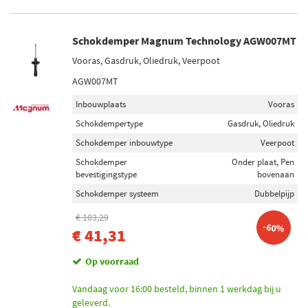
Schokdemper Magnum Technology AGW007MT
Vooras, Gasdruk, Oliedruk, Veerpoot
AGW007MT
Inbouwplaats
Vooras
Schokdempertype
Gasdruk, Oliedruk
Schokdemper inbouwtype
Veerpoot
Schokdemper
Onder plaat, Pen
bevestigingstype
bovenaan
Schokdemper systeem
Dubbelpijp
€ 103,29
-60%
€ 41,31
Op voorraad
Vandaag voor 16:00 besteld, binnen 1 werkdag bij u
geleverd.