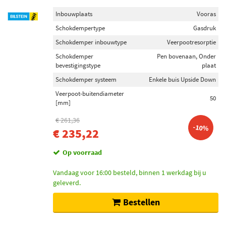
Inbouwplaats
Vooras
Schokdempertype
Gasdruk
Schokdemper inbouwtype
Veerpootresorptie
Schokdemper
Pen bovenaan, Onder
bevestigingstype
plaat
Schokdemper systeem
Enkele buis Upside Down
Veerpoot-buitendiameter
50
[mm]
€ 261,36
-10%
€ 235,22
Op voorraad
Vandaag voor 16:00 besteld, binnen 1 werkdag bij u
geleverd.
Bestellen