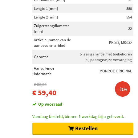
Lengte 1 [mm]
380
Lengte 2 [mm]
554
Zuigerstangdiameter
22
[mm]
Artikelnummer van de
PK047, MK032
aanbevolen artikel
5 jaar garantie met toebehoren
Garantie
bij paarsgewijze vervanging
Aanvullende
MONROE ORIGINAL
informatie
€ 86,08
-31%
€ 59,40
Op voorraad
Vandaag besteld, binnen 1 werkdag bij u geleverd.
Bestellen