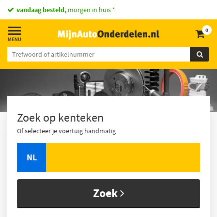
vandaag besteld,
morgen in huis *
0
Zoek op kenteken
Of selecteer je voertuig handmatig
NL
Zoek