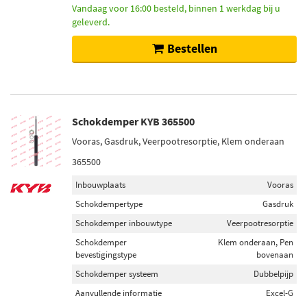
Vandaag voor 16:00 besteld, binnen 1 werkdag bij u
geleverd.
Bestellen
Schokdemper KYB 365500
Vooras, Gasdruk, Veerpootresorptie, Klem onderaan
365500
Inbouwplaats
Vooras
Schokdempertype
Gasdruk
Schokdemper inbouwtype
Veerpootresorptie
Schokdemper
Klem onderaan, Pen
bevestigingstype
bovenaan
Schokdemper systeem
Dubbelpijp
Aanvullende informatie
Excel-G