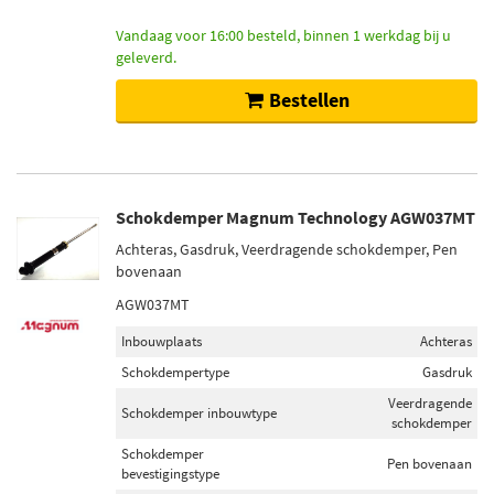
Vandaag voor 16:00 besteld, binnen 1 werkdag bij u
geleverd.
Bestellen
Schokdemper Magnum Technology AGW037MT
Achteras, Gasdruk, Veerdragende schokdemper, Pen
bovenaan
AGW037MT
Inbouwplaats
Achteras
Schokdempertype
Gasdruk
Veerdragende
Schokdemper inbouwtype
schokdemper
Schokdemper
Pen bovenaan
bevestigingstype