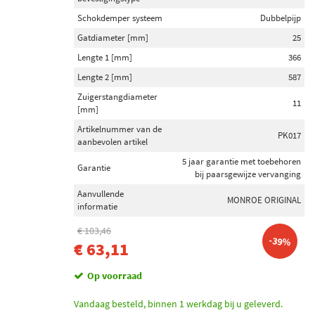
Schokdemper systeem
Dubbelpijp
Gatdiameter [mm]
25
Lengte 1 [mm]
366
Lengte 2 [mm]
587
Zuigerstangdiameter
11
[mm]
Artikelnummer van de
PK017
aanbevolen artikel
5 jaar garantie met toebehoren
Garantie
bij paarsgewijze vervanging
Aanvullende
MONROE ORIGINAL
informatie
€ 103,46
-39%
€ 63,11
Op voorraad
Vandaag besteld, binnen 1 werkdag bij u geleverd.