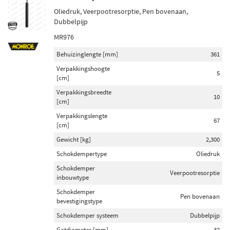
Oliedruk, Veerpootresorptie, Pen bovenaan,
Dubbelpijp
MR976
Behuizinglengte [mm]
361
Verpakkingshoogte
5
[cm]
Verpakkingsbreedte
10
[cm]
Verpakkingslengte
67
[cm]
Gewicht [kg]
2,300
Schokdempertype
Oliedruk
Schokdemper
Veerpootresorptie
inbouwtype
Schokdemper
Pen bovenaan
bevestigingstype
Schokdemper systeem
Dubbelpijp
Gatdiameter [mm]
32