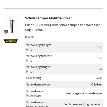
Schokdemper Monroe R3726
Oliedruk, Veerdragende schokdemper, Pen bovenaan,
Oog onderaan
R3726
Verpakkingshoogte
13,8
[cm]
Verpakkingsbreedte
13,8
[cm]
Verpakkingslengte
62
[cm]
Gewicht [kg]
2,000
Schokdempertype
Oliedruk
Schokdemper
Veerdragende schokdemper
inbouwtype
Schokdemper
Pen bovenaan, Oog onderaan
bevestigingstype