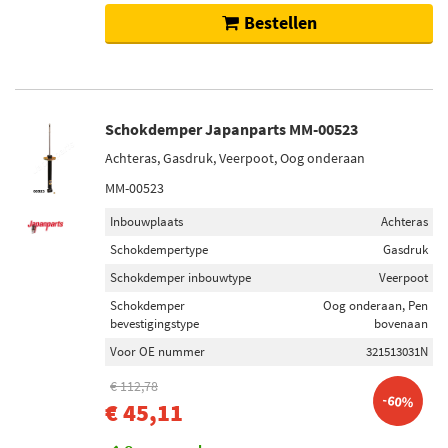
Bestellen
Schokdemper Japanparts MM-00523
Achteras, Gasdruk, Veerpoot, Oog onderaan
MM-00523
Inbouwplaats
Achteras
Schokdempertype
Gasdruk
Schokdemper inbouwtype
Veerpoot
Schokdemper
Oog onderaan, Pen
bevestigingstype
bovenaan
Voor OE nummer
321513031N
€ 112,78
-60%
€ 45,11