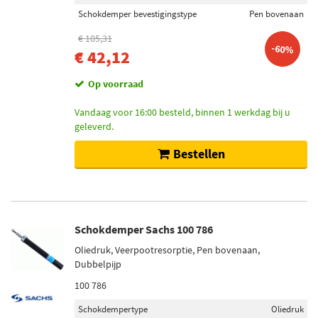
Inbouwplaats
Schokdemper bevestigingstype
Pen bovenaan
Vooras (24)
€ 105,31
Achteras (18)
-60%
€ 42,12
Vooras links (1)
Vooras rechts (1)
Op voorraad
Vandaag voor 16:00 besteld, binnen 1 werkdag bij u
Schokdempertype
geleverd.
Oliedruk (26)
Bestellen
Gasdruk (23)
Schokdemper inbouwtype
Veerpootresorptie (22)
Schokdemper Sachs 100 786
Veerdragende schokdemper (10)
Oliedruk, Veerpootresorptie, Pen bovenaan,
Veerpoot (8)
Dubbelpijp
Telescoop-schokdemper (8)
100 786
Schokdempertype
Oliedruk