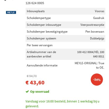
126 624 0005
Inbouwplaats
Vooras
Schokdempertype
Gasdruk
Schokdemper inbouwtype
Veerpootresorptie
Schokdemper bevestigingstype
Pen bovenaan
Schokdemper systeem
Dubbelpijp
Per twee vervangen
Artikelnummer van de
100 412 0004/HD, 100
aanbevolen artikel
640 0011
MEYLE-ORIGINAL: True
Aanvullende informatie
to OE.
€ 94,78
-54%
€ 43,60
Op voorraad
Vandaag voor 16:00 besteld, binnen 1 werkdag bij u
geleverd.