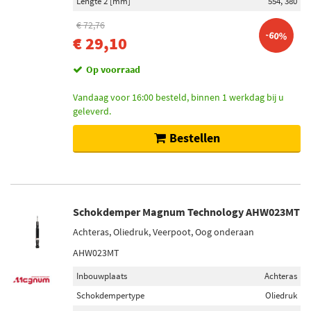
Lengte 2 [mm]
554, 380
€ 72,76
-60%
€ 29,10
Op voorraad
Vandaag voor 16:00 besteld, binnen 1 werkdag bij u
geleverd.
Bestellen
Schokdemper Magnum Technology AHW023MT
Achteras, Oliedruk, Veerpoot, Oog onderaan
AHW023MT
Inbouwplaats
Achteras
Schokdempertype
Oliedruk