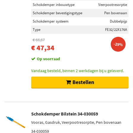
Schokdemper bevestigingstype
Schokdemper inbouwtype
Veerpootresorptie
Pen bovenaan (47)
Schokdemper bevestigingstype
Pen bovenaan
Oog onderaan (18)
Schokdemper systeem
Dubbelpijp
Onder plaat (4)
Type
FE32/22X176A
Klem onderaan (4)
€ 66,67
-29%
€ 47,34
Voorraad
Niet op voorraad (27)
Op voorraad
Op voorraad (24)
Vandaag besteld, binnen 2 werkdagen bij u geleverd.
Bestellen
Schokdemper Bilstein 34-030059
Vooras, Gasdruk, Veerpootresorptie, Pen bovenaan
34-030059