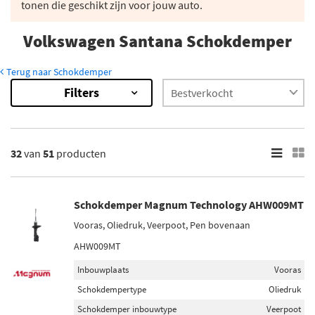
tonen die geschikt zijn voor jouw auto.
Volkswagen Santana Schokdemper
Terug naar Schokdemper
Filters
51
Resultaten
×
Merk
32
van
51
producten
Monroe (2)
Magnum Technology (13)
Schokdemper Magnum Technology AHW009MT
Maxgear (1)
Vooras, Oliedruk, Veerpoot, Pen bovenaan
Sachs (3)
AHW009MT
Bilstein (6)
Inbouwplaats
Vooras
Toon meer
Schokdempertype
Oliedruk
Schokdemper inbouwtype
Veerpoot