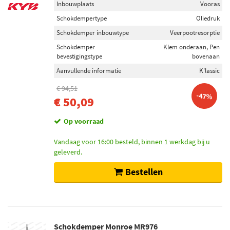
Inbouwplaats
Vooras
Schokdempertype
Oliedruk
Schokdemper inbouwtype
Veerpootresorptie
Schokdemper
Klem onderaan, Pen
bevestigingstype
bovenaan
Aanvullende informatie
K'lassic
€ 94,51
-47%
€ 50,09
Op voorraad
Vandaag voor 16:00 besteld, binnen 1 werkdag bij u
geleverd.
Bestellen
Schokdemper Monroe MR976