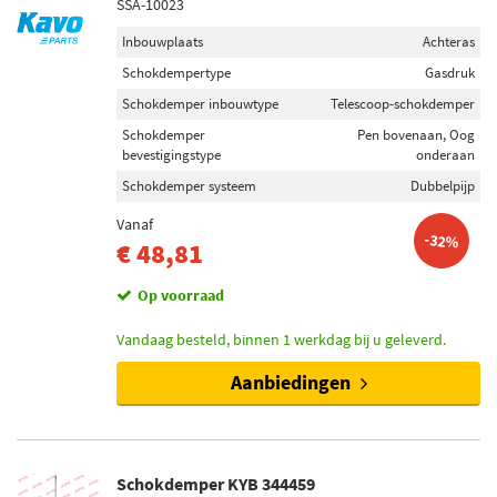
SSA-10023
Inbouwplaats
Achteras
Schokdempertype
Gasdruk
Schokdemper inbouwtype
Telescoop-schokdemper
Schokdemper
Pen bovenaan, Oog
bevestigingstype
onderaan
Schokdemper systeem
Dubbelpijp
Vanaf
-32%
€ 48,81
Op voorraad
Vandaag besteld, binnen 1 werkdag bij u geleverd.
Aanbiedingen
Schokdemper KYB 344459