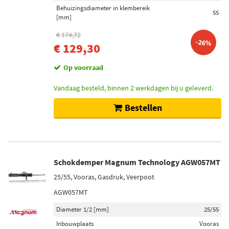
Behuizingsdiameter in klembereik
55
[mm]
€ 174,72
-26%
€ 129,30
Op voorraad
Vandaag besteld, binnen 2 werkdagen bij u geleverd.
Bestellen
Schokdemper Magnum Technology AGW057MT
25/55, Vooras, Gasdruk, Veerpoot
AGW057MT
Diameter 1/2 [mm]
25/55
Inbouwplaats
Vooras