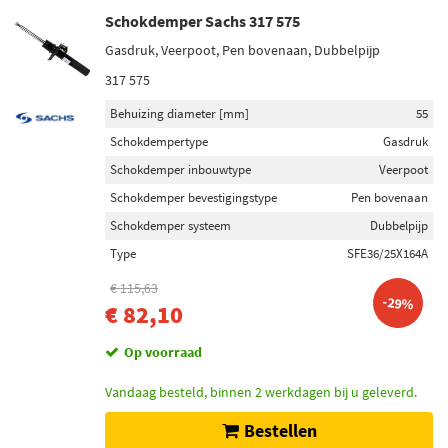
Schokdemper Sachs 317 575
Gasdruk, Veerpoot, Pen bovenaan, Dubbelpijp
317 575
Behuizing diameter [mm]
55
Schokdempertype
Gasdruk
Schokdemper inbouwtype
Veerpoot
Schokdemper bevestigingstype
Pen bovenaan
Schokdemper systeem
Dubbelpijp
Type
SFE36/25X164A
€ 115,63
-29%
€ 82,10
Op voorraad
Vandaag besteld, binnen 2 werkdagen bij u geleverd.
Bestellen