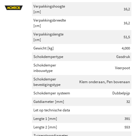
Verpakkingshoogte
16,2
[cm]
Verpakkingsbreedte
16,2
[cm]
Verpakkingslengte
51,5
[cm]
Gewicht [kg]
4,000
Schokdempertype
Gasdruk
Schokdemper
Veerpoot
inbouwtype
Schokdemper
Klem onderaan, Pen bovenaan
bevestigingstype
Schokdemper systeem
Dubbelpijp
Gatdiameter [mm]
32
Let op technische data
Lengte 1 [mm]
391
Lengte 2 [mm]
553
Zuigerstangdiameter