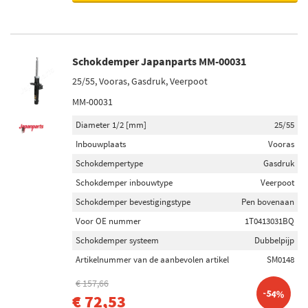
Schokdemper Japanparts MM-00031
25/55, Vooras, Gasdruk, Veerpoot
MM-00031
Diameter 1/2 [mm]
25/55
Inbouwplaats
Vooras
Schokdempertype
Gasdruk
Schokdemper inbouwtype
Veerpoot
Schokdemper bevestigingstype
Pen bovenaan
Voor OE nummer
1T0413031BQ
Schokdemper systeem
Dubbelpijp
Artikelnummer van de aanbevolen artikel
SM0148
€ 157,66
-54%
€ 72,53