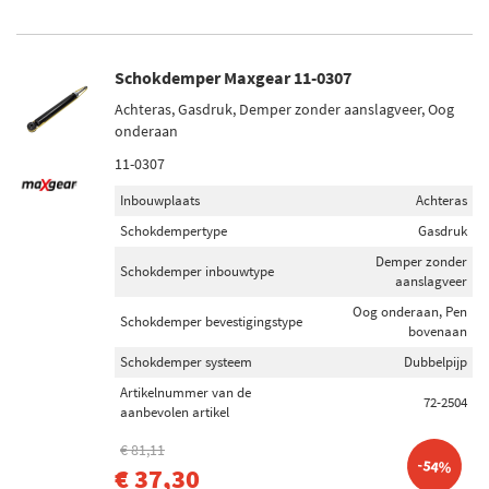
Schokdemper Maxgear 11-0307
Achteras, Gasdruk, Demper zonder aanslagveer, Oog
onderaan
11-0307
Inbouwplaats
Achteras
Schokdempertype
Gasdruk
Demper zonder
Schokdemper inbouwtype
aanslagveer
Oog onderaan, Pen
Schokdemper bevestigingstype
bovenaan
Schokdemper systeem
Dubbelpijp
Artikelnummer van de
72-2504
aanbevolen artikel
€ 81,11
-54%
€ 37,30