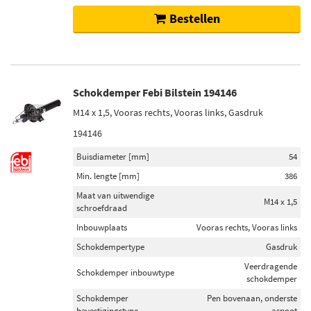
Bestellen
Schokdemper Febi Bilstein 194146
M14 x 1,5, Vooras rechts, Vooras links, Gasdruk
194146
Buisdiameter [mm]
54
Min. lengte [mm]
386
Maat van uitwendige
M14 x 1,5
schroefdraad
Inbouwplaats
Vooras rechts, Vooras links
Schokdempertype
Gasdruk
Veerdragende
Schokdemper inbouwtype
schokdemper
Schokdemper
Pen bovenaan, onderste
bevestigingstype
aspoot