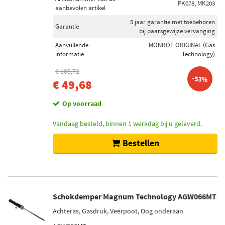
Veerdragende schokdemper (15)
PK078, MK203
aanbevolen artikel
Demper niet veerdragend (5)
5 jaar garantie met toebehoren
Garantie
Toon meer
bij paarsgewijze vervanging
Aanvullende
MONROE ORIGINAL (Gas
informatie
Technology)
Schokdemper bevestigingstype
Pen bovenaan (127)
€ 105,72
-53%
€ 49,68
Oog onderaan (62)
Klem onderaan (19)
Op voorraad
Onder plaat (6)
Onderste klem (6)
Vandaag besteld, binnen 1 werkdag bij u geleverd.
Toon meer
Bestellen
Voorraad
Niet op voorraad (73)
Op voorraad (59)
Schokdemper Magnum Technology AGW066MT
Achteras, Gasdruk, Veerpoot, Oog onderaan