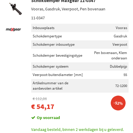
Schokdemper Maxgear 11-0347
Vooras, Gasdruk, Veerpoot, Pen bovenaan
11-0347
Inbouwplaats
Vooras
Schokdempertype
Gasdruk
Schokdemper inbouwtype
Veerpoot
Pen bovenaan, Klem
Schokdemper bevestigingstype
onderaan
Schokdemper systeem
Dubbelpijp
Veerpoot-buitendiameter [mm]
55
Artikelnummer van de
72-1200
aanbevolen artikel
€ 112,86
-52%
€ 54,17
Op voorraad
Vandaag besteld, binnen 2 werkdagen bij u geleverd.