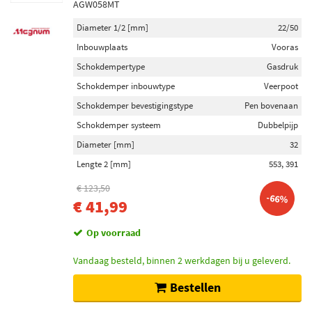
AGW058MT
Diameter 1/2 [mm]
22/50
Inbouwplaats
Vooras
Schokdempertype
Gasdruk
Schokdemper inbouwtype
Veerpoot
Schokdemper bevestigingstype
Pen bovenaan
Schokdemper systeem
Dubbelpijp
Diameter [mm]
32
Lengte 2 [mm]
553, 391
€ 123,50
-66%
€ 41,99
Op voorraad
Vandaag besteld, binnen 2 werkdagen bij u geleverd.
Bestellen