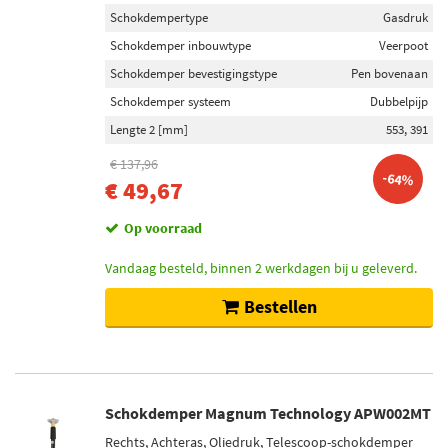
Schokdempertype
Gasdruk
Schokdemper inbouwtype
Veerpoot
Schokdemper bevestigingstype
Pen bovenaan
Schokdemper systeem
Dubbelpijp
Lengte 2 [mm]
553, 391
€ 137,96
-64%
€ 49,67
Op voorraad
Vandaag besteld, binnen 2 werkdagen bij u geleverd.
Bestellen
Schokdemper Magnum Technology APW002MT
Rechts, Achteras, Oliedruk, Telescoop-schokdemper