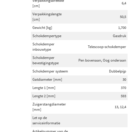
Verpakkingsbreedte
Inbouwplaats
6,4
[cm]
Vooras (43)
Verpakkingslengte
50,5
Achteras (40)
[cm]
Vooras links (6)
Gewicht [kg]
1,700
Vooras rechts (6)
Schokdempertype
Gasdruk
Achteras links (4)
Schokdemper
Telescoop-schokdemper
inbouwtype
Toon meer
Schokdemper
Pen bovenaan, Oog onderaan
bevestigingstype
Schokdempertype
Schokdemper systeem
Dubbelpijp
Gasdruk (105)
Gatdiameter [mm]
30
Oliedruk (24)
Lengte 1 [mm]
370
Lengte 2 [mm]
593
Schokdemper inbouwtype
Zuigerstangdiameter
13, 12,4
Veerpoot (52)
[mm]
Telescoop-schokdemper (32)
Let op de
serviceinformatie
Veerpootresorptie (22)
Artikelnummer van de