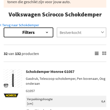
tonen die geschikt zijn voor jouw auto.
Volkswagen Scirocco Schokdemper
Terug naar Schokdemper
Filters
132
Resultaten
×
Merk
32
van
132
producten
Monroe (11)
Magnum Technology (7)
Schokdemper Monroe G1057
Maxgear (7)
Gasdruk, Telescoop-schokdemper, Pen bovenaan, Oog
Sachs (11)
onderaan
Bilstein (18)
G1057
Verpakkingshoogte
Toon meer
6,4
[cm]