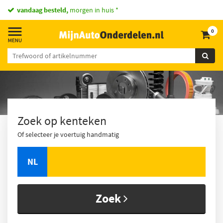
vandaag besteld,
morgen in huis *
0
Zoek op kenteken
Of selecteer je voertuig handmatig
NL
Zoek