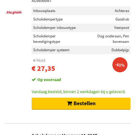
AGW066MT
Inbouwplaats
Achteras
Schokdempertype
Gasdruk
Schokdemper inbouwtype
Veerpoot
Schokdemper
Oog onderaan, Pen
bevestigingstype
bovenaan
Schokdemper systeem
Dubbelpijp
€ 70,12
-61%
€ 27,35
Op voorraad
Vandaag besteld, binnen 2 werkdagen bij u geleverd.
Bestellen