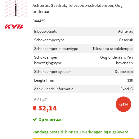
Achteras, Gasdruk, Telescoop-schokdemper, Oog
onderaan
344459
Inbouwplaats
Achteras
Schokdempertype
Gasdruk
Schokdemper inbouwtype
Telescoop-schokdemper
Schokdemper
Oog onderaan, Pen
bevestigingstype
bovenaan
Schokdemper systeem
Dubbelpijp
Lengte [mm]
338
Aanvullende informatie
Excel-G
€ 81,47
-36%
€ 52,14
Op voorraad
Vandaag besteld, binnen 2 werkdagen bij u geleverd.