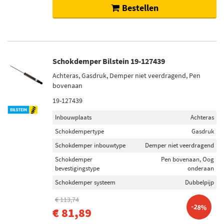
Bestellen
Schokdemper Bilstein 19-127439
Achteras, Gasdruk, Demper niet veerdragend, Pen
bovenaan
19-127439
Inbouwplaats
Achteras
Schokdempertype
Gasdruk
Schokdemper inbouwtype
Demper niet veerdragend
Schokdemper
Pen bovenaan, Oog
bevestigingstype
onderaan
Schokdemper systeem
Dubbelpijp
€ 113,74
-28%
€ 81,89