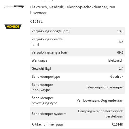
Elektrisch, Gasdruk, Telescoop-schokdemper, Pen
bovenaan
C1517L
Verpakkingshoogte [cm]
13,6
Verpakkingsbreedte
13,3
[cm]
Verpakkingslengte [cm]
69,6
Werkwijze
Elektrisch
Gewicht [kg]
1,4
Schokdempertype
Gasdruk
Schokdemper
Telescoop-schokdemper
inbouwtype
Schokdemper
Pen bovenaan, Oog onderaan
bevestigingstype
Dempingskracht elektronisch
Schokdemper systeem
verstelbaar
Artikelnummer paar
C1514R