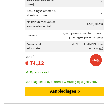
22
[mm]
Behuizingsdiameter in
55
klembereik [mm]
Artikelnummer van de
PK163, MK194
aanbevolen artikel
5 jaar garantie met toebehoren
Garantie
bij paarsgewijze vervanging
Aanvullende
MONROE ORIGINAL (Gas
informatie
Technology)
Vanaf
-44%
€ 74,12
Op voorraad
Vandaag besteld, binnen 1 werkdag bij u geleverd.
Aanbiedingen