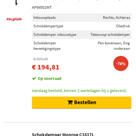
APW002MT
Inbouwplaats
Rechts, Achteras
Schokdempertype
Oliedruk
Schokdemper inbouwtype
Telescoop-schokdemper
Schokdemper
Pen bovenaan, Oog
bevestigingstype
onderaan
€ 885,48
-78%
€ 194,81
Op voorraad
Vandaag besteld, binnen 2 werkdagen bij u geleverd.
Bestellen
Schokdemper Monroe C1517L