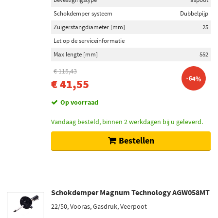
Schokdemper systeem
Dubbelpijp
Zuigerstangdiameter [mm]
25
Let op de serviceinformatie
Max lengte [mm]
552
€ 115,43
-64%
€ 41,55
Op voorraad
Vandaag besteld, binnen 2 werkdagen bij u geleverd.
Bestellen
Schokdemper Magnum Technology AGW058MT
22/50, Vooras, Gasdruk, Veerpoot