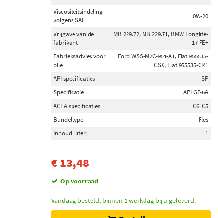
Viscositeitsindeling
0W-20
volgens SAE
Vrijgave van de
MB 229.72, MB 229.71, BMW Longlife-
fabrikant
17 FE+
Fabrieksadvies voor
Ford WSS-M2C-954-A1, Fiat 955535-
olie
GSX, Fiat 955535-CR1
API specificaties
SP
Specificatie
API GF-6A
ACEA specificaties
C6, C5
Bundeltype
Fles
Inhoud [liter]
1
€ 13,48
Op voorraad
Vandaag besteld, binnen 1 werkdag bij u geleverd.