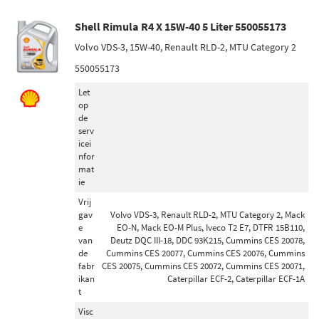
Shell Rimula R4 X 15W-40 5 Liter 550055173
Volvo VDS-3, 15W-40, Renault RLD-2, MTU Category 2
550055173
Let
op
de
serv
icei
nfor
mat
ie
Vrij
gav
Volvo VDS-3, Renault RLD-2, MTU Category 2, Mack
e
EO-N, Mack EO-M Plus, Iveco T2 E7, DTFR 15B110,
van
Deutz DQC III-18, DDC 93K215, Cummins CES 20078,
de
Cummins CES 20077, Cummins CES 20076, Cummins
fabr
CES 20075, Cummins CES 20072, Cummins CES 20071,
ikan
Caterpillar ECF-2, Caterpillar ECF-1A
t
Visc