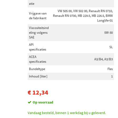
atie
VW 505 00, VW 502 00, Renault RN 0710,
Vrijgave van
Renault RN 0700, MB 229.5, MB 226.5, BMW
de fabrikant
Longlife-01
Viscositeitsind
eling volgens
5W-30
SAE
API
SL
specificaties
ACEA
A3/B4, A3/B3
specificaties
Bundeltype
Fles
Inhoud [liter]
1
€ 12,34
Op voorraad
Vandaag besteld, binnen 1 werkdag bij u geleverd.