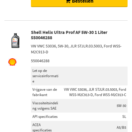
Bestellen
Shell Helix Ultra Prof AF 5W-30 1 Liter
550046288
VW VWC 53036, 5W-30, JLR STJLR.03.5003, Ford WSS-
M2C913-D
550046288
Let op de
serviceinformati
e
Vrijgave van de
VW VWC 53036, JLR STJLR.03.5003, Ford
fabrikant
WSS-M2C913-D, Ford WSS-M2C913-C
Viscositeitsindeli
5W-30
ng volgens SAE
API specificaties
SL
ACEA
A5/B5
specificaties