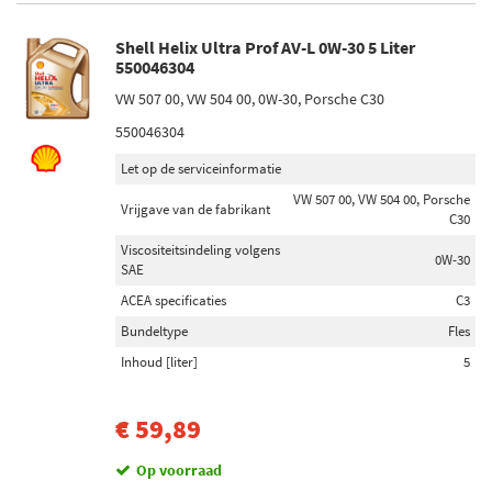
Shell Helix Ultra Prof AV-L 0W-30 5 Liter
550046304
VW 507 00, VW 504 00, 0W-30, Porsche C30
550046304
Let op de serviceinformatie
VW 507 00, VW 504 00, Porsche
Vrijgave van de fabrikant
C30
Viscositeitsindeling volgens
0W-30
SAE
ACEA specificaties
C3
Bundeltype
Fles
Inhoud [liter]
5
€ 59,89
Op voorraad