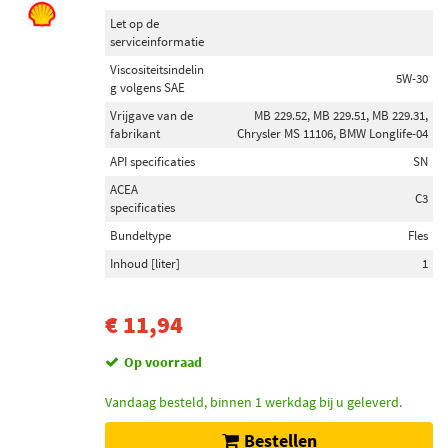
Let op de
serviceinformatie
Viscositeitsindelin
5W-30
g volgens SAE
Vrijgave van de
MB 229.52, MB 229.51, MB 229.31,
fabrikant
Chrysler MS 11106, BMW Longlife-04
API specificaties
SN
ACEA
C3
specificaties
Bundeltype
Fles
Inhoud [liter]
1
€ 11,94
Op voorraad
Vandaag besteld, binnen 1 werkdag bij u geleverd.
Bestellen