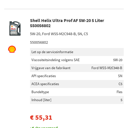
Shell Helix Ultra Prof AF 5W-20 5 Liter
550056802
5W-20, Ford WSS-M2C948-B, SN, C5
550056802
Let op de serviceinformatie
Viscositeitsindeling volgens SAE
5W-20
Vrijgave van de fabrikant
Ford WSS-M2C948-B
API specificaties
SN
ACEA specificaties
C5
Bundeltype
Fles
Inhoud [liter]
5
€ 55,31