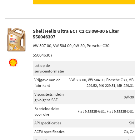
Shell Helix Ultra ECT C2 C3 0W-30 5 Liter
550046307
VW 507 00, VW 504 00, 0W-30, Porsche C30
550046307
Let op de
serviceinformatie
Vrijgave van de
VW 507 00, VW 504 00, Porsche C30, MB
fabrikant
229.52, MB 229.51, MB 229.31
Viscositeitsindelin
0W-30
g volgens SAE
Fabrieksadvies
Fiat 9.55535-GS1, Fiat 9.55535-DS1
voor olie
API specificaties
SN
ACEA specificaties
C3, C2