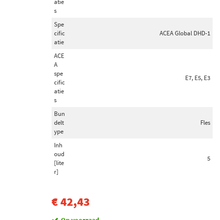
atie
s
Spe
cific
ACEA Global DHD-1
atie
ACE
A
spe
E7, E5, E3
cific
atie
s
Bun
delt
Fles
ype
Inh
oud
5
[lite
r]
€ 42,43