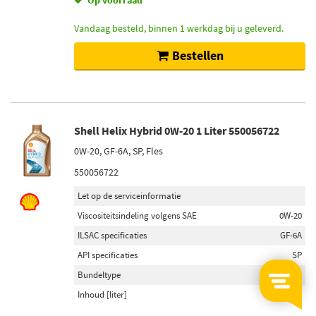
Op voorraad
Vandaag besteld, binnen 1 werkdag bij u geleverd.
Bestellen
Shell Helix Hybrid 0W-20 1 Liter 550056722
0W-20, GF-6A, SP, Fles
550056722
Let op de serviceinformatie
Viscositeitsindeling volgens SAE
0W-20
ILSAC specificaties
GF-6A
API specificaties
SP
Bundeltype
Fles
Inhoud [liter]
1