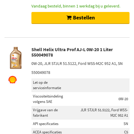
Vandaag besteld, binnen 1 werkdag bij u geleverd.
Bestellen
Shell Helix Ultra Prof AJ-L 0W-20 1 Liter
550049078
0W-20, JLR STJLR 51.5122, Ford WSS-M2C 952 A1, SN
550049078
Let op de
serviceinformatie
Viscositeitsindeling
0W-20
volgens SAE
Vrijgave van de
JLR STJLR 51.5122, Ford WSS-
fabrikant
M2C 952 A1
API specificaties
SN
ACEA specificaties
C5