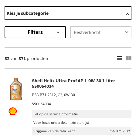
Categorieën
Kies je subcategorie
Cardan olie
Motorolie
Filters
Remvloeistof
Stuurbekrachtigingsolie
Versnellingsbak olie
×
32
van
371
producten
371
Resultaten
Shell Helix Ultra Prof AP-L 0W-30 1 Liter
×
550054034
Categorieën
PSA B71 2312, C2, 0W-30
Motorolie (231)
550054034
Versnellingsbakolie (99)
Smeer gereedschap (35)
Let op de serviceinformatie
Stuurbekrachtigingsolie (28)
Voor losse onderdelen, zie stuklijst
Cardan olie (Differentieel) (7)
Vrijgave van de fabrikant
PSA B71 2312