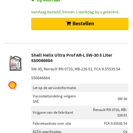
Op voorraad
Vandaag besteld, binnen 1 werkdag bij u geleverd.
Bestellen
Shell Helix Ultra Prof AR-L 5W-30 5 Liter
550046684
5W-30, Renault RN 0720, MB-226.51, FCA 9.55535 S4
550046684
Let op de serviceinformatie
Viscositeitsindeling volgens
5W-30
SAE
Renault RN 0720, MB-
Vrijgave van de fabrikant
226.51
Fabrieksadvies voor olie
FCA 9.55535 S4
ACEA specificaties
C4