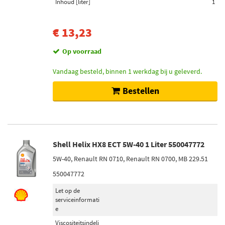
Inhoud [liter]
1
€ 13,23
Op voorraad
Vandaag besteld, binnen 1 werkdag bij u geleverd.
Bestellen
Shell Helix HX8 ECT 5W-40 1 Liter 550047772
5W-40, Renault RN 0710, Renault RN 0700, MB 229.51
550047772
Let op de
serviceinformati
e
Viscositeitsindeli