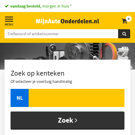
vandaag besteld,
morgen in huis *
0
Zoek op kenteken
Of selecteer je voertuig handmatig
NL
Zoek