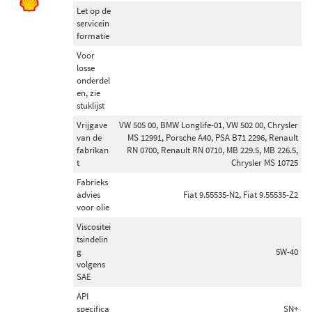
Toon meer
Let op de
servicein
Voorraad
formatie
Niet op voorraad (262)
Voor
losse
Op voorraad (109)
onderdel
en, zie
stuklijst
Vrijgave
VW 505 00, BMW Longlife-01, VW 502 00, Chrysler
van de
MS 12991, Porsche A40, PSA B71 2296, Renault
fabrikan
RN 0700, Renault RN 0710, MB 229.5, MB 226.5,
t
Chrysler MS 10725
Fabrieks
advies
Fiat 9.55535-N2, Fiat 9.55535-Z2
voor olie
Viscositei
tsindelin
g
5W-40
volgens
SAE
API
specifica
SN+