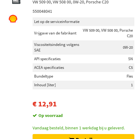
VW 509 00, VW 508 00, 0W-20, Porsche C20
550048041
Let op de serviceinformatie
VW 509 00, VW 508 00, Porsche
Vrijgave van de fabrikant
C20
Viscositeitsindeling volgens
0W-20
SAE
API specificaties
SN
ACEA specificaties
C5
Bundeltype
Fles
Inhoud [liter]
1
€ 12,91
Op voorraad
Vandaag besteld, binnen 1 werkdag bij u geleverd.