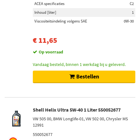
Toon meer
ACEA specificaties
C2
Inhoud [liter]
1
Inhoud [liter]
Viscositeitsindeling volgens SAE
0W-30
209 (101)
20 (67)
€ 11,65
1 (60)
Op voorraad
5 (41)
55 (22)
Vandaag besteld, binnen 1 werkdag bij u geleverd.
Toon meer
Bestellen
Viscositeitsindeling volgens SAE
5W-30 (70)
10W-40 (31)
Shell Helix Ultra 5W-40 1 Liter 550052677
0W-30 (27)
VW 505 00, BMW Longlife-01, VW 502 00, Chrysler MS
5W-40 (27)
12991
0W-20 (26)
550052677