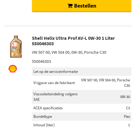
Bestellen
Shell Helix Ultra Prof AV-L 0W-30 1 Liter
550046303
VW 507 00, VW 504 00, 0W-30, Porsche C30
550046303
Let op de serviceinformatie
VW 507 00, VW 504 00, Porsche
Vrijgave van de fabrikant
C30
Viscositeitsindeling volgens
0W-30
SAE
ACEA specificaties
C3
Bundeltype
Fles
Inhoud [liter]
1