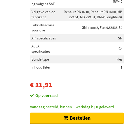
5W-40
ng volgens SAE
Vrijgave van de
Renault RN 0710, Renault RN 0700, MB
fabrikant
229.51, MB 229.31, BMW Longlife-04
Fabrieksadvies
GM dexos2, Fiat 9.55535-S2
voor olie
API specificaties
SN
ACEA
C3
specificaties
Bundeltype
Fles
Inhoud [liter]
1
€ 11,91
Op voorraad
Vandaag besteld, binnen 1 werkdag bij u geleverd.
Bestellen