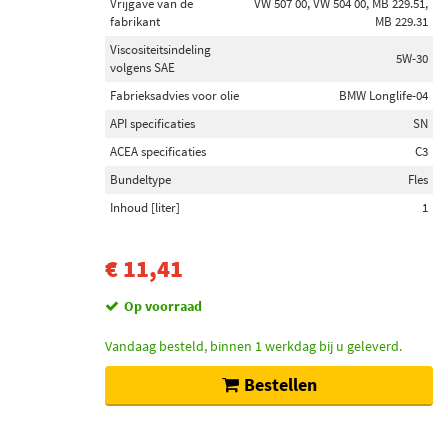
Vrijgave van de
VW 507 00, VW 504 00, MB 229.51,
fabrikant
MB 229.31
Viscositeitsindeling
5W-30
volgens SAE
Fabrieksadvies voor olie
BMW Longlife-04
API specificaties
SN
ACEA specificaties
C3
Bundeltype
Fles
Inhoud [liter]
1
€ 11,41
Op voorraad
Vandaag besteld, binnen 1 werkdag bij u geleverd.
Bestellen