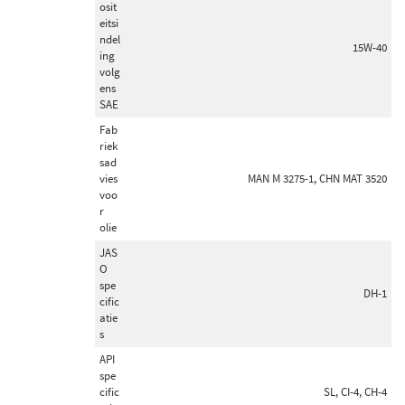
osit
eitsi
ndel
15W-40
ing
volg
ens
SAE
Fab
riek
sad
vies
MAN M 3275-1, CHN MAT 3520
voo
r
olie
JAS
O
spe
DH-1
cific
atie
s
API
spe
cific
SL, CI-4, CH-4