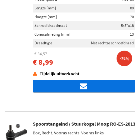
Inbouwplaats
Lengte [mm]
89
Buiten (1)
Hoogte [mm]
70
Vooras (1)
Schroefdraadmaat
5/8"x18
Vooras links (1)
Conusafmeting [mm]
13
Vooras rechts (1)
Draadtype
Met rechtse schroefdraad
€ 34,57
-74%
€ 8,99
Tijdelijk uitverkocht
Spoorstangeind / Stuurkogel Moog RO-ES-2013
Box, Recht, Vooras rechts, Vooras links