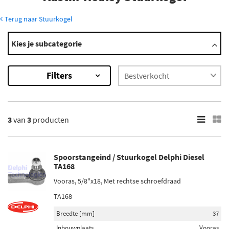
Terug naar Stuurkogel
Modellen
Kies je subcategorie
3000 Mk.Iii
Sprite Mk.Iii
Filters
Sprite Mk.Iv
×
3
Resultaten
3
van
3
producten
×
Merk
Spoorstangeind / Stuurkogel Delphi Diesel
Moog (1)
TA168
Delphi Diesel (1)
Vooras, 5/8"x18, Met rechtse schroefdraad
TA168
Monroe (1)
Breedte [mm]
37
Inbouwplaats
Vooras