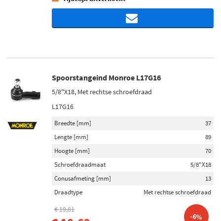
Spoorstangeind Monroe L17G16
5/8"X18, Met rechtse schroefdraad
L17G16
Breedte [mm]
37
Lengte [mm]
89
Hoogte [mm]
70
Schroefdraadmaat
5/8"X18
Conusafmeting [mm]
13
Draadtype
Met rechtse schroefdraad
€ 19,81
-6%