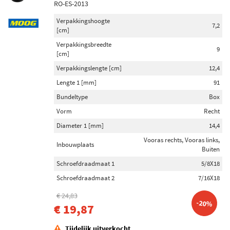
RO-ES-2013
Verpakkingshoogte
7,2
[cm]
Verpakkingsbreedte
9
[cm]
Verpakkingslengte [cm]
12,4
Lengte 1 [mm]
91
Bundeltype
Box
Vorm
Recht
Diameter 1 [mm]
14,4
Vooras rechts, Vooras links,
Inbouwplaats
Buiten
Schroefdraadmaat 1
5/8X18
Schroefdraadmaat 2
7/16X18
€ 24,83
-20%
€ 19,87
Tijdelijk uitverkocht