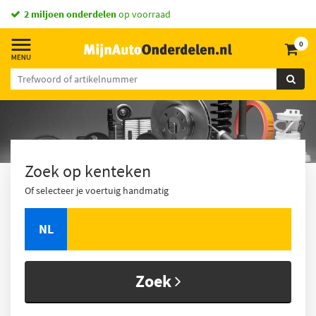
2 miljoen onderdelen
op voorraad
0
Zoek op kenteken
Of selecteer je voertuig handmatig
NL
Zoek