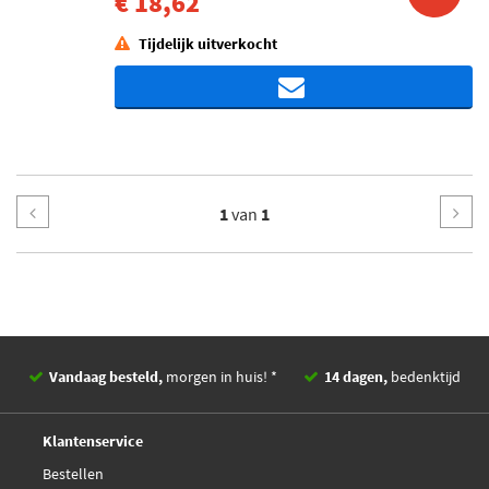
€ 18,62
Tijdelijk uitverkocht
1
van
1
Vandaag besteld,
morgen in huis! *
14 dagen,
bedenktijd
Deskundig,
advies
Klantenservice
Bestellen