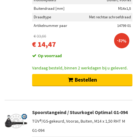
Buitendraad [mm]
M14x1,5
Draadtype
Met rechtse schroefdraad
Artikelnummer paar
14799 01
€ 33,66
-57%
€ 14,47
Op voorraad
Vandaag besteld, binnen 2 werkdagen bij u geleverd.
Bestellen
Spoorstangeind / Stuurkogel Optimal G1-094
TÜV®/GS-gekeurd, Vooras, Buiten, M14 x 1,50 RHT M
G1-094