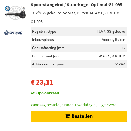
Spoorstangeind / Stuurkogel Optimal G1-095
TÜV®/GS-gekeurd, Vooras, Buiten, M14 x 1,50 RHT M
G1-095
Registratietype
TÜV®/GS-gekeurd
Inbouwplaats
Vooras, Buiten
Conusafmeting [mm]
12
Buitendraad [mm]
M14 x 1,50 RHT M
Artikelnummer paar
G1-094
€ 23,11
Op voorraad
Vandaag besteld, binnen 1 werkdag bij u geleverd.
Bestellen