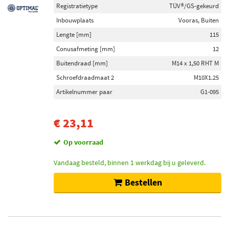
Registratietype
TÜV®/GS-gekeurd
Inbouwplaats
Vooras, Buiten
Lengte [mm]
115
Conusafmeting [mm]
12
Buitendraad [mm]
M14 x 1,50 RHT M
Schroefdraadmaat 2
M10X1.25
Artikelnummer paar
G1-095
€ 23,11
Op voorraad
Vandaag besteld, binnen 1 werkdag bij u geleverd.
Bestellen