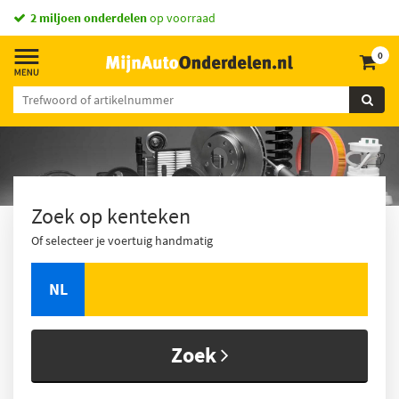
vandaag besteld,
2 miljoen onderdelen
morgen in huis *
op voorraad
0
Zoek op kenteken
Of selecteer je voertuig handmatig
NL
Zoek