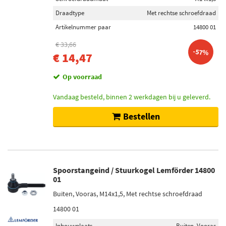
Buiten (5)
Draadtype
Met rechtse schroefdraad
Vooras (5)
Artikelnummer paar
14800 01
€ 33,66
-57%
Voorraad
€ 14,47
Op voorraad (5)
Op voorraad
Niet op voorraad (2)
Vandaag besteld, binnen 2 werkdagen bij u geleverd.
Bestellen
Spoorstangeind / Stuurkogel Lemförder 14800
01
Buiten, Vooras, M14x1,5, Met rechtse schroefdraad
14800 01
Inbouwplaats
Buiten, Vooras