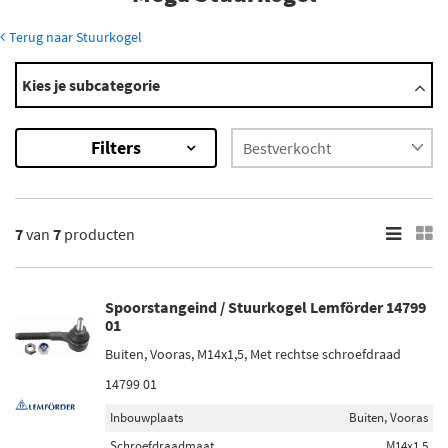
Terug naar Stuurkogel
Modellen
Kies je subcategorie
Club
×
Filters
7
Resultaten
×
7
van
7
producten
Merk
BSG (1)
Spoorstangeind / Stuurkogel Lemförder 14799
Lemförder (2)
01
Optimal (2)
Buiten, Vooras, M14x1,5, Met rechtse schroefdraad
Vaico (2)
14799 01
Inbouwplaats
Buiten, Vooras
Inbouwplaats
Schroefdraadmaat
M14x1,5