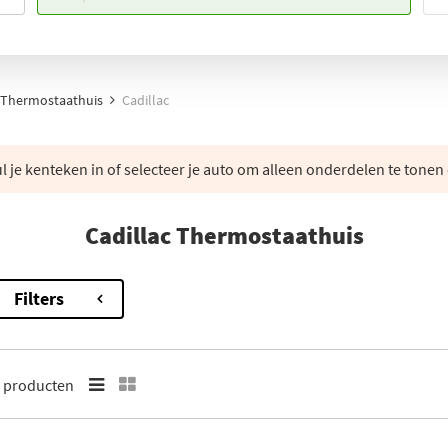
Thermostaathuis
Cadillac
 je kenteken in of selecteer je auto om alleen onderdelen te tonen 
Cadillac Thermostaathuis
Filters
5
producten