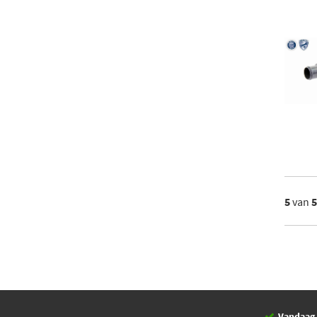
5
van
Vandaag 