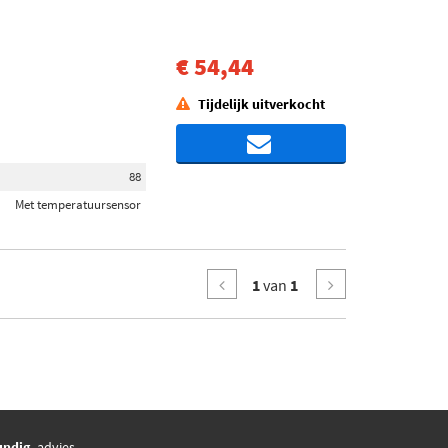
€ 54,44
Tijdelijk uitverkocht
88
Met temperatuursensor
1
van
1
undig,
advies