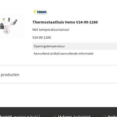
Thermostaathuis Vemo V24-99-1266
Met temperatuursensor
V24-99-1266
Openingstemperatuur
Aanvullend artikel/aanvullende informatie
5
producten
besteld,
morgen in huis! *
14 dagen,
bedenktijd
Desk