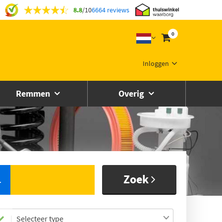
8.8
/
10
6664 reviews
0
Inloggen
Remmen
Overig
Zoek
L
Selecteer type