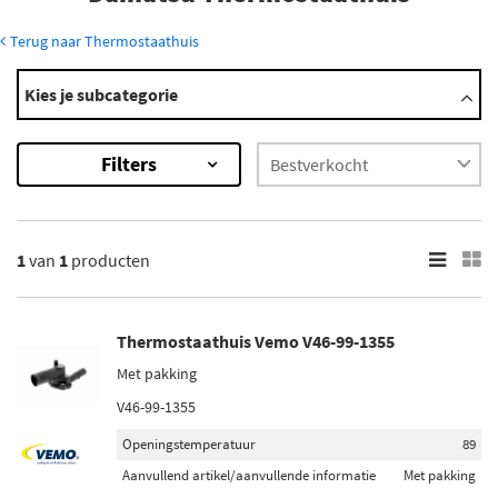
Terug naar Thermostaathuis
Modellen
Kies je subcategorie
Charade
Copen
Filters
Cuore
Materia
Sirion
Toon meer
1
van
1
producten
×
Thermostaathuis Vemo V46-99-1355
Met pakking
V46-99-1355
Openingstemperatuur
89
Aanvullend artikel/aanvullende informatie
Met pakking