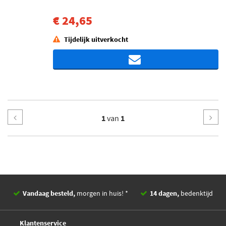
€ 24,65
Tijdelijk uitverkocht
1
van
1
Vandaag besteld,
morgen in huis! *
14 dagen,
bedenktijd
Deskundig,
advies
Klantenservice