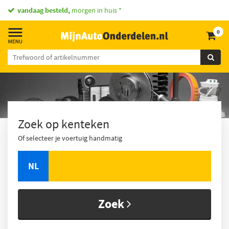
vandaag besteld,
morgen in huis *
0
Zoek op kenteken
Of selecteer je voertuig handmatig
NL
Zoek