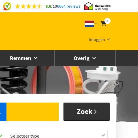
8.8
/
10
6664 reviews
0
Inloggen
Remmen
Overig
Zoek
L
Selecteer type