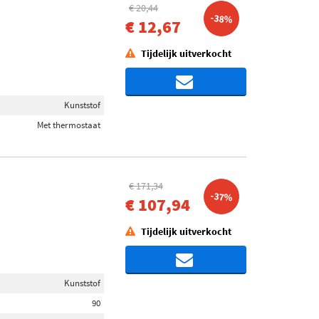
€ 20,44
-38%
€ 12,67
Tijdelijk uitverkocht
Kunststof
Met thermostaat
€ 171,34
-37%
€ 107,94
Tijdelijk uitverkocht
Kunststof
90