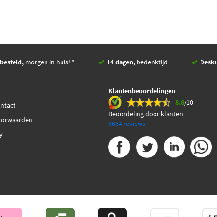
besteld,
morgen in huis! *
14 dagen,
bedenktijd
Desk
Klantenbeoordelingen
8.8
/10
ontact
Beoordeling door klanten
oorwaarden
6664 reviews
cy
d