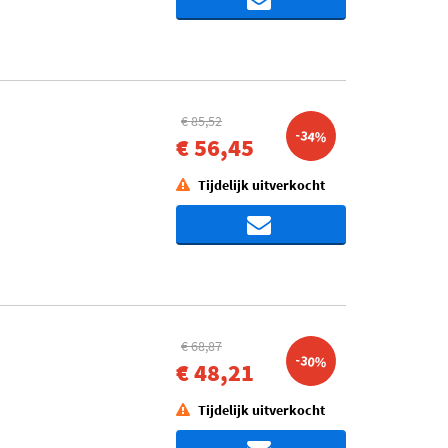
€ 85,52
-34%
€ 56,45
Tijdelijk uitverkocht
€ 68,87
-30%
€ 48,21
Tijdelijk uitverkocht