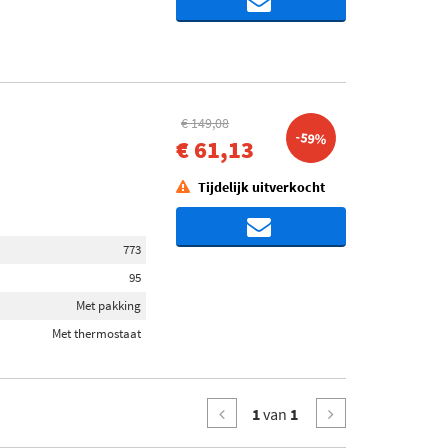
€ 149,08
-59%
€ 61,13
Tijdelijk uitverkocht
773
95
Met pakking
Met thermostaat
1
van
1