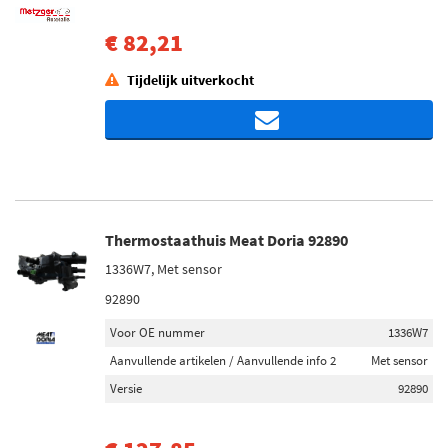
€ 82,21
Tijdelijk uitverkocht
Thermostaathuis Meat Doria 92890
1336W7, Met sensor
92890
Voor OE nummer
1336W7
Aanvullende artikelen / Aanvullende info 2
Met sensor
Versie
92890