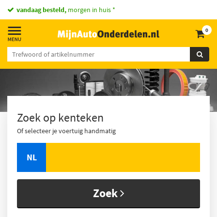
vandaag besteld,
morgen in huis *
0
Zoek op kenteken
Of selecteer je voertuig handmatig
NL
Zoek