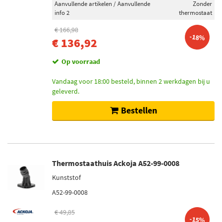
Aanvullende artikelen / Aanvullende
Zonder
Meat Doria (4)
info 2
thermostaat
Metzger (3)
€ 166,98
-18%
Original Imperium (1)
€ 136,92
Op voorraad
Voorraad
Vandaag voor 18:00 besteld, binnen 2 werkdagen bij u
Niet op voorraad (18)
geleverd.
Op voorraad (5)
Bestellen
Thermostaathuis Ackoja A52-99-0008
Kunststof
A52-99-0008
€ 49,85
-15%