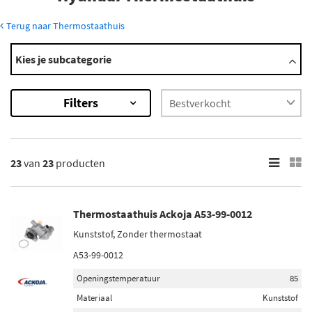
Terug naar Thermostaathuis
Modellen
Kies je subcategorie
Atos
Coupe
Filters
Elantra
Getz
Ioniq
Toon meer
23
van
23
producten
×
23
Resultaten
Thermostaathuis Ackoja A53-99-0012
Kunststof, Zonder thermostaat
×
Merk
A53-99-0012
3RG (1)
Openingstemperatuur
85
Ackoja (14)
Materiaal
Kunststof