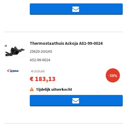
Thermostaathuis Ackoja A52-99-0024
25620-2GGA5
A52-99-0024
€ 215,45
-15%
€ 183,13
Tijdelijk uitverkocht