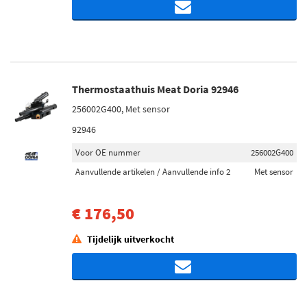
Thermostaathuis Meat Doria 92946
256002G400, Met sensor
92946
Voor OE nummer
256002G400
Aanvullende artikelen / Aanvullende info 2
Met sensor
€ 176,50
Tijdelijk uitverkocht