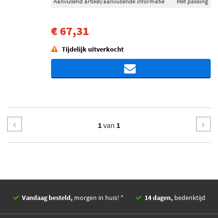
Aanvullend artikel/aanvullende informatie
Met pakking
€ 67,31
Tijdelijk uitverkocht
1
van
1
Vandaag besteld,
morgen in huis! *
14 dagen,
bedenktijd