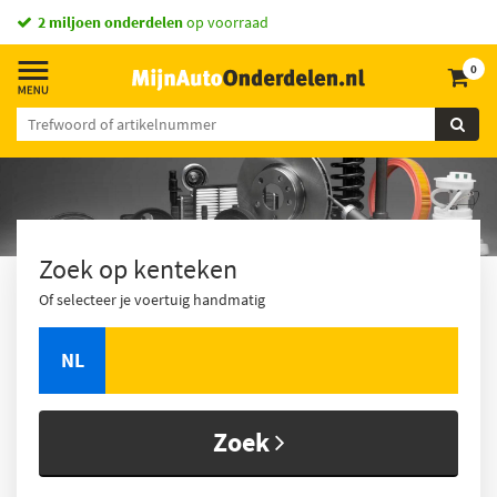
2 miljoen onderdelen
op voorraad
0
Zoek op kenteken
Of selecteer je voertuig handmatig
NL
Zoek