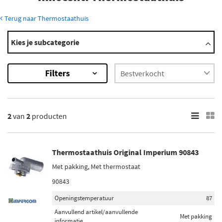
Terug naar Thermostaathuis
Modellen
Kies je subcategorie
Elba
×
Filters
2
Resultaten
×
2
van
2
producten
Merk
Original Imperium (1)
Thermostaathuis Original Imperium 90843
Vemo (1)
Met pakking, Met thermostaat
90843
Openingstemperatuur
87
Aanvullend artikel/aanvullende
Met pakking
informatie