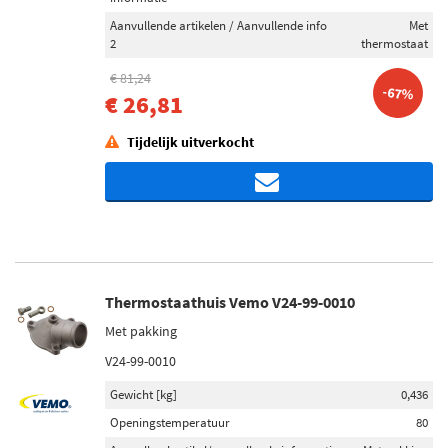
Aanvullende artikelen / Aanvullende info
Met
2
thermostaat
€ 81,24
-67%
€ 26,81
Tijdelijk uitverkocht
Thermostaathuis Vemo V24-99-0010
Met pakking
V24-99-0010
Gewicht [kg]
0,436
Openingstemperatuur
80