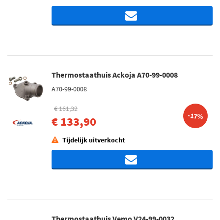
Thermostaathuis Ackoja A70-99-0008
A70-99-0008
€ 161,32
-17%
€ 133,90
Tijdelijk uitverkocht
Thermostaathuis Vemo V24-99-0032