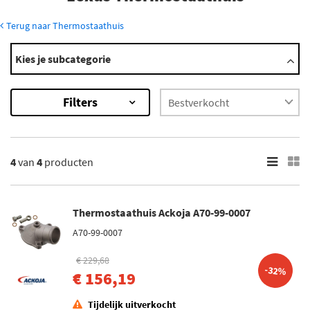
Terug naar Thermostaathuis
Modellen
Kies je subcategorie
GS
×
Filters
4
Resultaten
×
4
van
4
producten
Merk
Ackoja (2)
Thermostaathuis Ackoja A70-99-0007
Vemo (2)
A70-99-0007
€ 229,68
-32%
€ 156,19
Tijdelijk uitverkocht