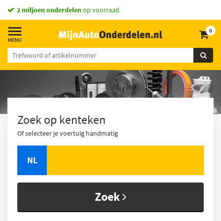
2 miljoen onderdelen
op voorraad
0
Zoek op kenteken
Of selecteer je voertuig handmatig
NL
Zoek