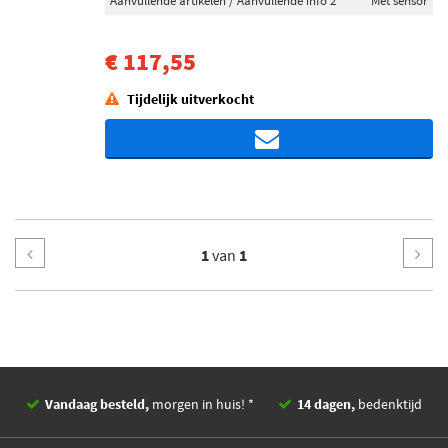
Aanvullende artikelen / Aanvullende info 2
Met sensor
€ 117,55
Tijdelijk uitverkocht
1
van
1
Vandaag besteld,
morgen in huis! *
14 dagen,
bedenktijd