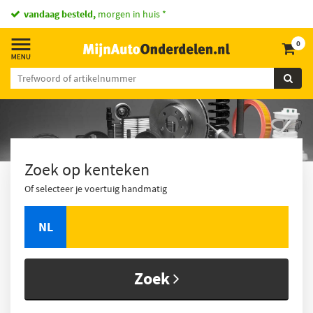
vandaag besteld,
morgen in huis *
0
Zoek op kenteken
Of selecteer je voertuig handmatig
NL
Zoek