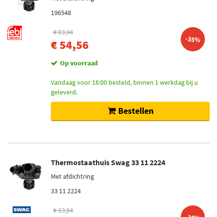
196548
€ 83,94
-35%
€ 54,56
Op voorraad
Vandaag voor 18:00 besteld, binnen 1 werkdag bij u
geleverd.
Bestellen
Thermostaathuis Swag 33 11 2224
Met afdichtring
33 11 2224
€ 83,94