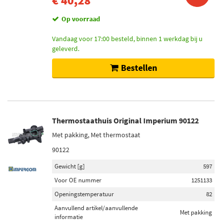
€ 40,28
Op voorraad
Vandaag voor 17:00 besteld, binnen 1 werkdag bij u
geleverd.
Bestellen
Thermostaathuis Original Imperium 90122
Met pakking, Met thermostaat
90122
Gewicht [g]
597
Voor OE nummer
1251133
Openingstemperatuur
82
Aanvullend artikel/aanvullende
Met pakking
informatie