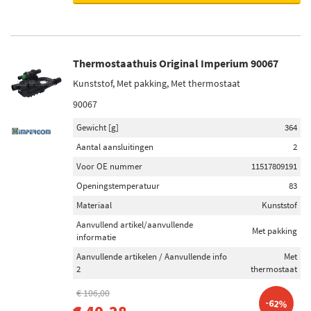
Thermostaathuis Original Imperium 90067
Kunststof, Met pakking, Met thermostaat
90067
Gewicht [g]
364
Aantal aansluitingen
2
Voor OE nummer
11517809191
Openingstemperatuur
83
Materiaal
Kunststof
Aanvullend artikel/aanvullende
Met pakking
informatie
Aanvullende artikelen / Aanvullende info
Met
2
thermostaat
€ 106,00
-62%