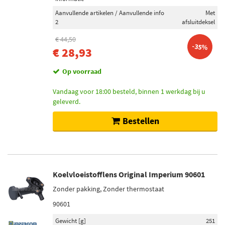
Original Imperium (4)
Aanvullende artikelen / Aanvullende info
Met
2
afsluitdeksel
Swag (2)
€ 44,50
Topran (6)
-35%
€ 28,93
Toon meer
Op voorraad
Voorraad
Vandaag voor 18:00 besteld, binnen 1 werkdag bij u
geleverd.
Niet op voorraad (15)
Op voorraad (11)
Bestellen
Koelvloeistofflens Original Imperium 90601
Zonder pakking, Zonder thermostaat
90601
Gewicht [g]
251