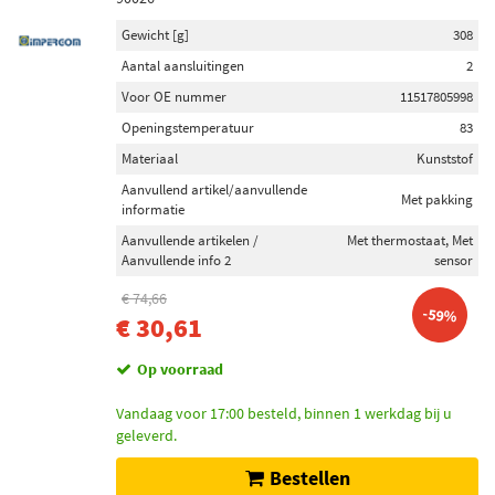
Gewicht [g]
308
Aantal aansluitingen
2
Voor OE nummer
11517805998
Openingstemperatuur
83
Materiaal
Kunststof
Aanvullend artikel/aanvullende
Met pakking
informatie
Aanvullende artikelen /
Met thermostaat, Met
Aanvullende info 2
sensor
€ 74,66
-59%
€ 30,61
Op voorraad
Vandaag voor 17:00 besteld, binnen 1 werkdag bij u
geleverd.
Bestellen