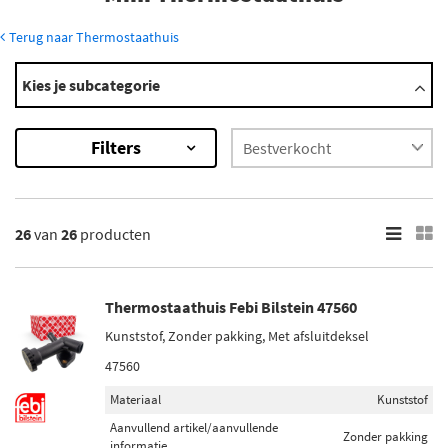
Terug naar Thermostaathuis
Modellen
Kies je subcategorie
Cabrio
Clubman
Filters
Clubvan
Countryman
Coupe
Toon meer
26
van
26
producten
×
26
Resultaten
Thermostaathuis Febi Bilstein 47560
Kunststof, Zonder pakking, Met afsluitdeksel
×
Merk
47560
Febi Bilstein (2)
Materiaal
Kunststof
Metzger (2)
Aanvullend artikel/aanvullende
Zonder pakking
informatie