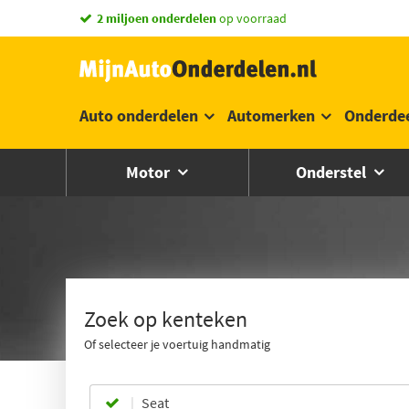
vandaag besteld,
morgen in huis *
Auto onderdelen
Automerken
Onderde
Motor
Onderstel
Zoek op kenteken
Of selecteer je voertuig handmatig
Seat