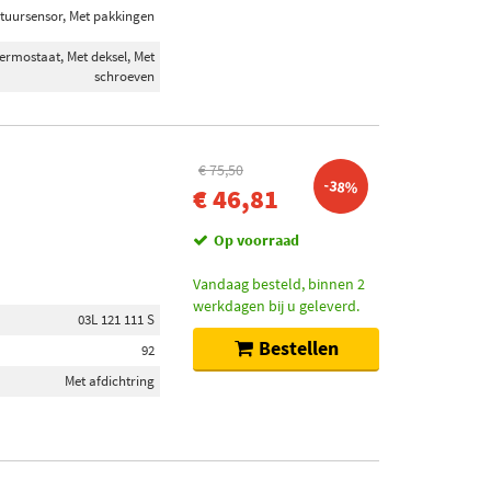
tuursensor, Met pakkingen
ermostaat, Met deksel, Met
schroeven
€ 75,50
-38%
€ 46,81
Op voorraad
Vandaag besteld, binnen 2
werkdagen bij u geleverd.
03L 121 111 S
Bestellen
92
Met afdichtring