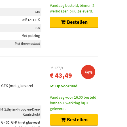
Vandaag besteld, binnen 2
werkdagen bij u geleverd.
610
06B121111K
Bestellen
100
Met pakking
Met thermostaat
€ 127,91
-66%
€ 43,49
 GFK (met glasvezel
Op voorraad
Vandaag voor 16:00 besteld,
binnen 1 werkdag bij u
geleverd.
M (Ethylen-Propylen-Dien-
Kautschuk)
Bestellen
6 GF 30, GFK (met glasvezel