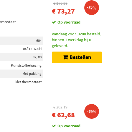
€ 170,39
-57%
€ 73,27
ermostaat
Op voorraad
Vandaag voor 16:00 besteld,
binnen 1 werkdag bij u
604
geleverd.
04E121600H
Bestellen
87, 80
Kunststofbehuizing
Met pakking
Met thermostaat
€ 202,19
-69%
€ 62,68
Op voorraad