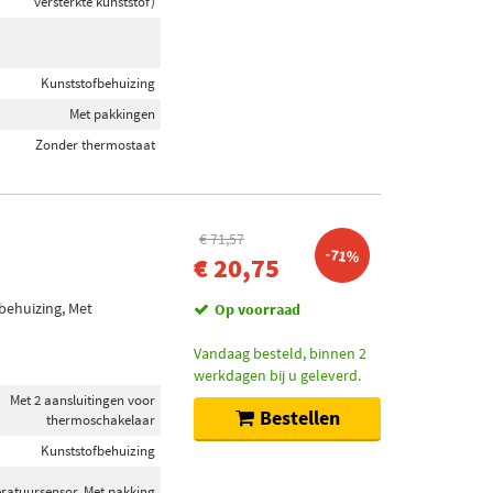
versterkte kunststof)
Kunststofbehuizing
Met pakkingen
Zonder thermostaat
€ 71,57
-71%
€ 20,75
behuizing, Met
Op voorraad
Vandaag besteld, binnen 2
werkdagen bij u geleverd.
Met 2 aansluitingen voor
Bestellen
thermoschakelaar
Kunststofbehuizing
ratuursensor, Met pakking