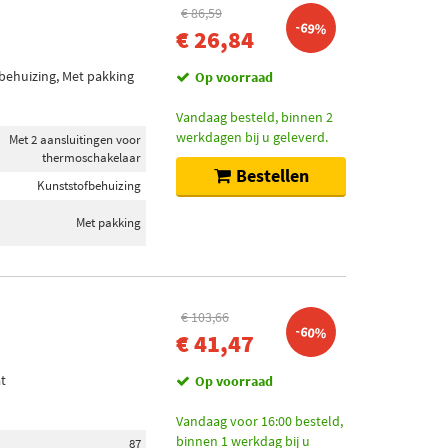
€ 86,59
-69%
€ 26,84
behuizing, Met pakking
Op voorraad
Vandaag besteld, binnen 2
werkdagen bij u geleverd.
Met 2 aansluitingen voor
thermoschakelaar
Bestellen
Kunststofbehuizing
Met pakking
€ 103,66
-60%
€ 41,47
t
Op voorraad
Vandaag voor 16:00 besteld,
binnen 1 werkdag bij u
87