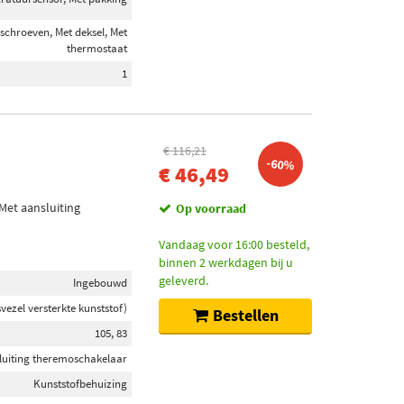
schroeven, Met deksel, Met
thermostaat
1
€ 116,21
-60%
€ 46,49
Met aansluiting
Op voorraad
Vandaag voor 16:00 besteld,
binnen 2 werkdagen bij u
geleverd.
Ingebouwd
vezel versterkte kunststof)
Bestellen
105, 83
luiting theremoschakelaar
Kunststofbehuizing