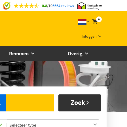
8.8
/
10
6664 reviews
0
Inloggen
Remmen
Overig
Zoek
L
Selecteer type