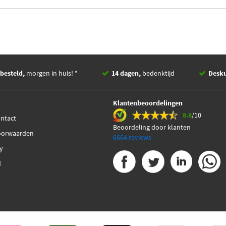
besteld,
morgen in huis! *
14 dagen,
bedenktijd
Desk
Klantenbeoordelingen
8.8
/10
ontact
Beoordeling door klanten
oorwaarden
6664 reviews
cy
d