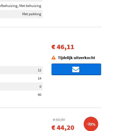
ofbehuizing, Met behuizing
Met pakking
€ 46,11
Tijdelijk uitverkocht
12
14
0
90
€ 68,00
-35%
€ 44,20