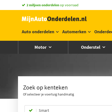
vandaag besteld,
2 miljoen onderdelen
morgen in huis *
op voorraad
Auto onderdelen
Automerken
Onderde
Motor
Onderstel
Zoek op kenteken
Of selecteer je voertuig handmatig
Smart