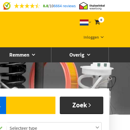
8.8
/
10
6664 reviews
0
Inloggen
Remmen
Overig
Zoek
L
Selecteer type