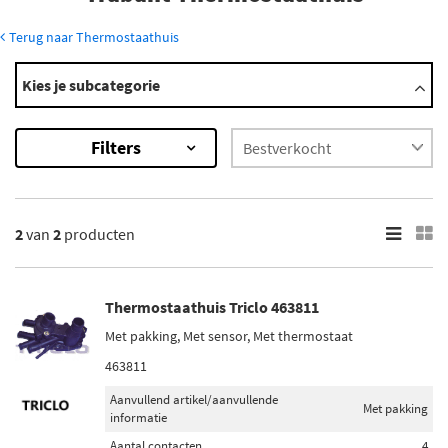
Terug naar Thermostaathuis
Modellen
Kies je subcategorie
P 601
×
Filters
2
Resultaten
×
2
van
2
producten
Voorraad
Niet op voorraad (1)
Op voorraad (1)
Thermostaathuis Triclo 463811
Met pakking, Met sensor, Met thermostaat
463811
Aanvullend artikel/aanvullende
Met pakking
informatie
Aantal contacten
4