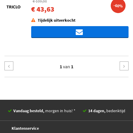
€ 109,08
-60%
€ 43,63
Tijdelijk uitverkocht
1
van
1
Vandaag besteld,
morgen in huis! *
14 dagen,
bedenktijd
Deskundig,
advies
Klantenservice