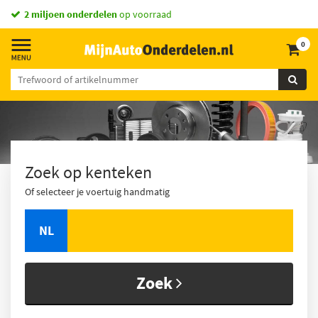
2 miljoen onderdelen
op voorraad
0
Zoek op kenteken
Of selecteer je voertuig handmatig
NL
Zoek