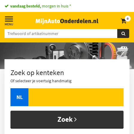
vandaag besteld,
morgen in huis *
0
Zoek op kenteken
Of selecteer je voertuig handmatig
NL
Zoek