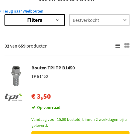
Terug naar Wielbouten
Filters
659
Resultaten
×
Merk
32
van
659
producten
Mijnautoonderdelen (5)
Simoni Racing (10)
Bouten TPI TP B1450
TPI (36)
TP B1450
H&R (530)
Mcgard (68)
€ 3,50
Toon meer
Op voorraad
Voorraad
Vandaag voor 15:00 besteld, binnen 2 werkdagen bij u
geleverd.
Niet op voorraad (424)