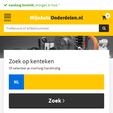
vandaag besteld,
morgen in huis *
0
Zoek op kenteken
Of selecteer je voertuig handmatig
NL
Zoek