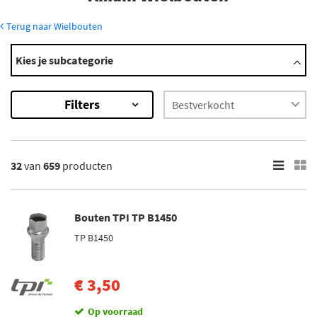
Terug naar Wielbouten
Modellen
Kies je subcategorie
400
500
Filters
A.721
A.741
A.751
Toon meer
32
van
659
producten
×
659
Resultaten
Bouten TPI TP B1450
TP B1450
×
Merk
Mijnautoonderdelen (5)
€ 3,50
Simoni Racing (10)
Op voorraad