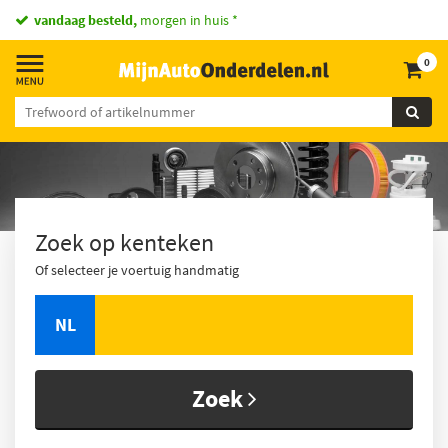
vandaag besteld,
morgen in huis *
0
Zoek op kenteken
Of selecteer je voertuig handmatig
NL
Zoek