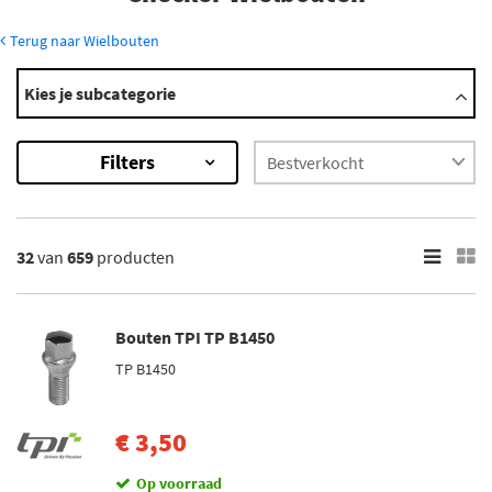
Terug naar Wielbouten
Modellen
Kies je subcategorie
Marathon
Taxicab
Filters
×
659
Resultaten
32
van
659
producten
×
Merk
Mijnautoonderdelen (5)
Bouten TPI TP B1450
Simoni Racing (10)
TP B1450
TPI (36)
€ 3,50
H&R (530)
Mcgard (68)
Op voorraad