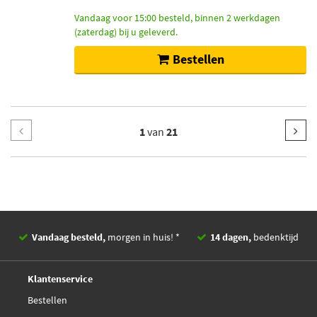
Vandaag voor 15:00 besteld, binnen 2 werkdagen
(zaterdag) bij u geleverd.
Bestellen
1
van
21
Vandaag besteld,
morgen in huis! *
14 dagen,
bedenktijd
Deskundig,
advies
Klantenservice
Bestellen