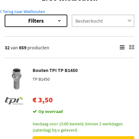
Terug naar Wielbouten
Filters
659
Resultaten
×
Merk
32
van
659
producten
Mijnautoonderdelen (5)
Simoni Racing (10)
Bouten TPI TP B1450
TPI (36)
TP B1450
H&R (530)
Mcgard (68)
€ 3,50
Toon meer
Op voorraad
Voorraad
Vandaag voor 15:00 besteld, binnen 2 werkdagen
(zaterdag) bij u geleverd.
Niet op voorraad (425)