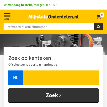
vandaag besteld,
morgen in huis *
0
Zoek op kenteken
Of selecteer je voertuig handmatig
NL
Zoek