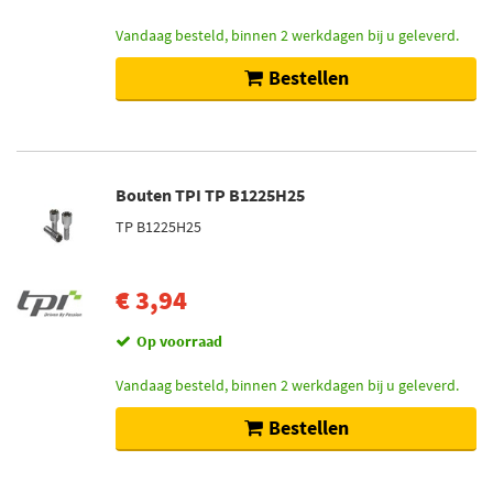
TPI (36)
Vandaag besteld, binnen 2 werkdagen bij u geleverd.
H&R (530)
Bestellen
Mcgard (68)
Toon meer
Voorraad
Bouten TPI TP B1225H25
Niet op voorraad (424)
TP B1225H25
Op voorraad (235)
€ 3,94
Op voorraad
Vandaag besteld, binnen 2 werkdagen bij u geleverd.
Bestellen