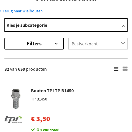
Terug naar Wielbouten
Modellen
Kies je subcategorie
208/308
275 Gtb
Filters
275 Gts
288 Gto
296 Gtb
Toon meer
32
van
659
producten
×
659
Resultaten
Bouten TPI TP B1450
TP B1450
×
Merk
Mijnautoonderdelen (5)
€ 3,50
Simoni Racing (10)
Op voorraad