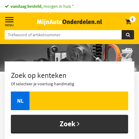
vandaag besteld,
morgen in huis *
0
Zoek op kenteken
Of selecteer je voertuig handmatig
NL
Zoek