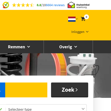
8.8
/
10
6664 reviews
0
Inloggen
Remmen
Overig
Zoek
L
Selecteer type