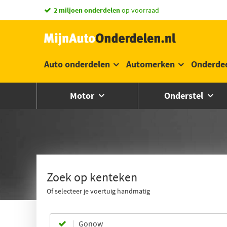
vandaag besteld,
morgen in huis *
Auto onderdelen
Automerken
Onderde
Motor
Onderstel
Zoek op kenteken
Of selecteer je voertuig handmatig
Gonow