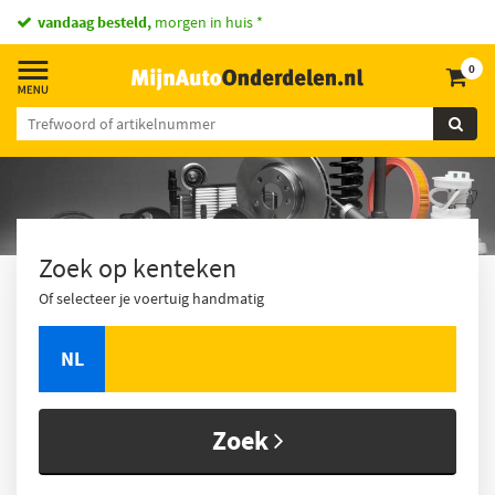
vandaag besteld,
morgen in huis *
0
Zoek op kenteken
Of selecteer je voertuig handmatig
NL
Zoek