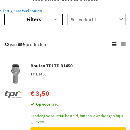
Terug naar Wielbouten
Filters
659
Resultaten
×
Merk
32
van
659
producten
Mijnautoonderdelen (5)
Simoni Racing (10)
Bouten TPI TP B1450
TPI (36)
TP B1450
H&R (530)
Mcgard (68)
€ 3,50
Toon meer
Op voorraad
Voorraad
Vandaag voor 15:00 besteld, binnen 2 werkdagen bij u
geleverd.
Niet op voorraad (424)