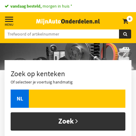
vandaag besteld,
morgen in huis *
0
Zoek op kenteken
Of selecteer je voertuig handmatig
NL
Zoek