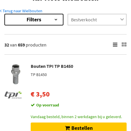
Terug naar Wielbouten
Filters
659
Resultaten
×
Merk
32
van
659
producten
Mijnautoonderdelen (5)
Simoni Racing (10)
Bouten TPI TP B1450
TPI (36)
TP B1450
H&R (530)
Mcgard (68)
€ 3,50
Toon meer
Op voorraad
Voorraad
Vandaag besteld, binnen 2 werkdagen bij u geleverd.
Niet op voorraad (424)
Bestellen