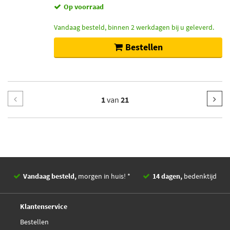
Op voorraad
Vandaag besteld, binnen 2 werkdagen bij u geleverd.
Bestellen
1
van
21
Vandaag besteld,
morgen in huis! *
14 dagen,
bedenktijd
Deskundig,
advies
Klantenservice
Bestellen