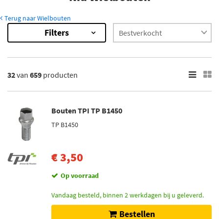
Terug naar Wielbouten
Filters
659
Resultaten
×
Merk
32
van
659
producten
Mijnautoonderdelen (5)
Simoni Racing (10)
Bouten TPI TP B1450
TPI (36)
TP B1450
H&R (530)
Mcgard (68)
€ 3,50
Toon meer
Op voorraad
Voorraad
Vandaag besteld, binnen 2 werkdagen bij u geleverd.
Niet op voorraad (424)
Bestellen