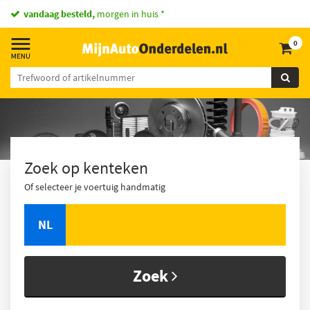
vandaag besteld,
morgen in huis *
0
Zoek op kenteken
Of selecteer je voertuig handmatig
NL
Zoek