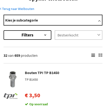
Terug naar Wielbouten
Modellen
Kies je subcategorie
C12
C8
Filters
C8 Aileron
×
659
Resultaten
32
van
659
producten
×
Merk
Bouten TPI TP B1450
Mijnautoonderdelen (5)
TP B1450
Simoni Racing (10)
TPI (36)
€ 3,50
H&R (530)
Op voorraad