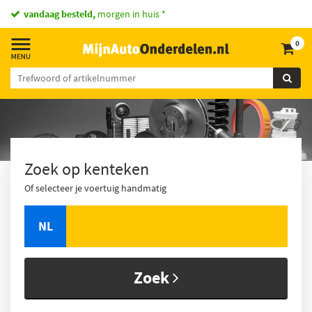
vandaag besteld,
morgen in huis *
0
Zoek op kenteken
Of selecteer je voertuig handmatig
NL
Zoek