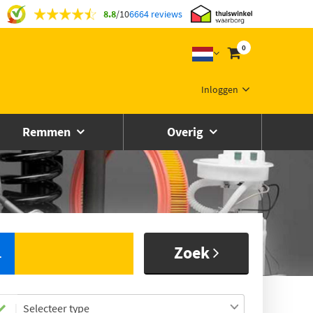
8.8
/
10
6664 reviews
0
Inloggen
Remmen
Overig
Zoek
L
Selecteer type