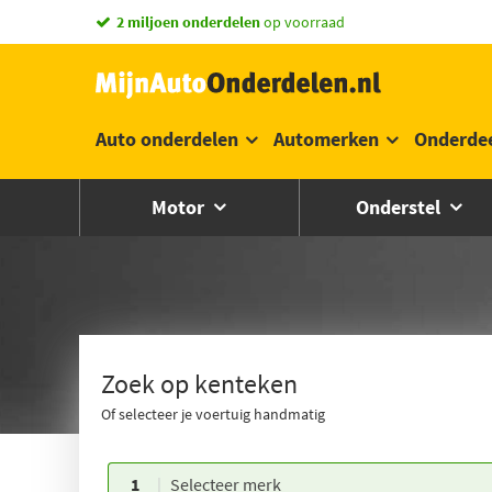
vandaag besteld,
morgen in huis *
Auto onderdelen
Automerken
Onderde
Motor
Onderstel
Zoek op kenteken
Of selecteer je voertuig handmatig
1
Selecteer merk