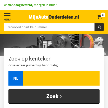
vandaag besteld,
morgen in huis *
0
Zoek op kenteken
Of selecteer je voertuig handmatig
NL
Zoek