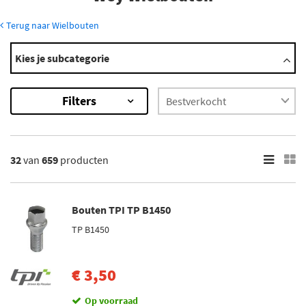
Terug naar Wielbouten
Modellen
Kies je subcategorie
Coffee 01
Coffee 02
Filters
×
659
Resultaten
32
van
659
producten
×
Merk
Mijnautoonderdelen (5)
Bouten TPI TP B1450
Simoni Racing (10)
TP B1450
TPI (36)
€ 3,50
H&R (530)
Mcgard (68)
Op voorraad