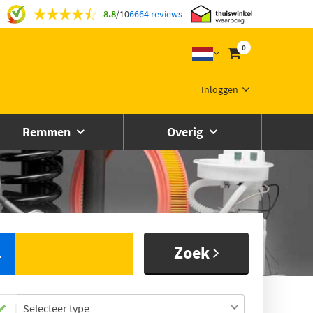
8.8
/
10
6664 reviews
0
Inloggen
Remmen
Overig
Zoek
L
Selecteer type