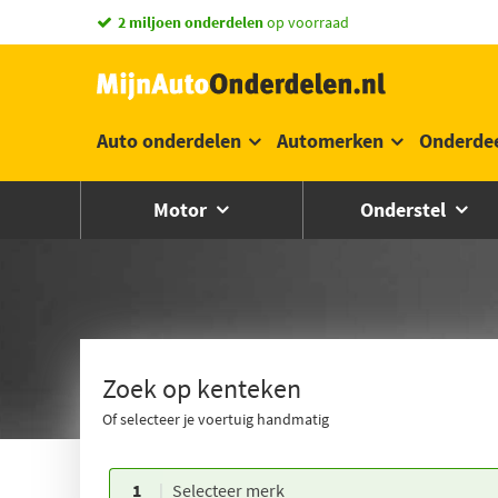
vandaag besteld,
2 miljoen onderdelen
morgen in huis *
op voorraad
Auto onderdelen
Automerken
Onderde
Motor
Onderstel
Zoek op kenteken
Of selecteer je voertuig handmatig
1
Selecteer merk