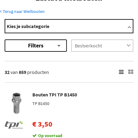
Terug naar Wielbouten
Modellen
Kies je subcategorie
10
101
Filters
750
Koral
Yugo
×
32
van
659
producten
659
Resultaten
Bouten TPI TP B1450
×
Merk
TP B1450
Mijnautoonderdelen (5)
Simoni Racing (10)
€ 3,50
TPI (36)
Op voorraad