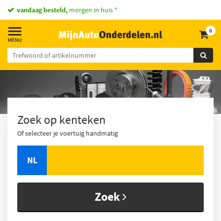
vandaag besteld,
morgen in huis *
0
Zoek op kenteken
Of selecteer je voertuig handmatig
NL
Zoek