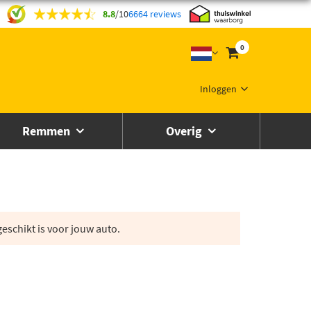
8.8
/
10
6664 reviews
0
Inloggen
Remmen
Overig
eschikt is voor jouw auto.