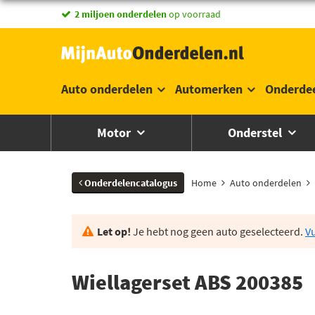
vandaag besteld,
2 miljoen onderdelen
morgen in huis *
op voorraad
Auto onderdelen
Automerken
Onderde
Motor
Onderstel
Onderdelencatalogus
Home
Auto onderdelen
Let op!
Je hebt nog geen auto geselecteerd.
Vu
Wiellagerset ABS 200385