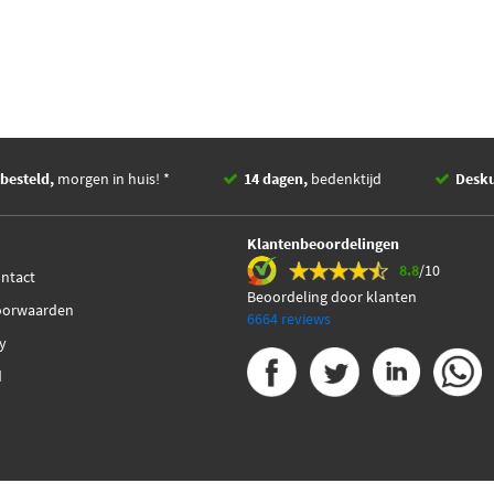
besteld,
morgen in huis! *
14 dagen,
bedenktijd
Desk
Klantenbeoordelingen
8.8
/10
ontact
Beoordeling door klanten
oorwaarden
6664 reviews
cy
d