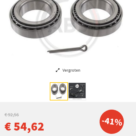
Vergroten
€ 92,56
-41%
€ 54,62