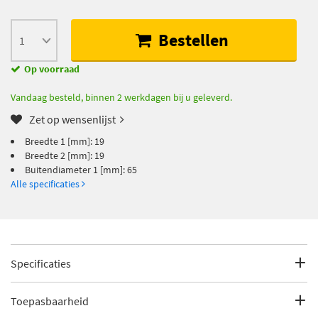
Bestellen
Op voorraad
Vandaag besteld, binnen 2 werkdagen bij u geleverd.
Zet op wensenlijst
Breedte 1 [mm]: 19
Breedte 2 [mm]: 19
Buitendiameter 1 [mm]: 65
Alle specificaties
Specificaties
Fabrikantcode
200510
Toepasbaarheid