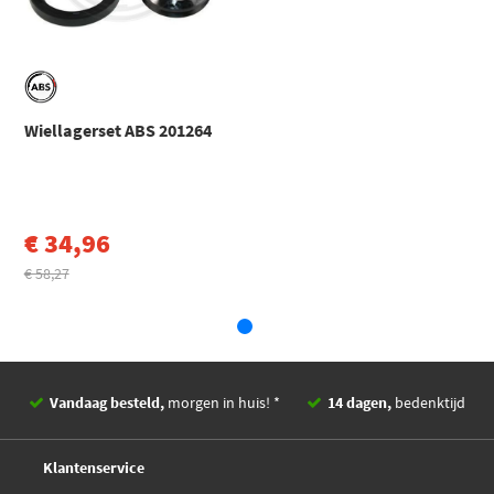
Binnendiameter 2 [mm]
22
Saab
99
99 (1967 - 1987)
EAN
8717109666359
Saab
99
99 Combi Coupe (1968 - 1987)
Toon meer
Wiellagerset ABS 201264
€ 34,96
€ 58,27
Vandaag besteld,
morgen in huis! *
14 dagen,
bedenktijd
Deskundig,
advies
Klantenservice