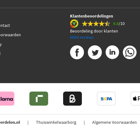
Klantenbeoordelingen
8.8
/10
ontact
Beoordeling door klanten
oorwaarden
6664 reviews
cy
d
erdelen.nl
Thuiswinkelwaarborg
Algemene Voorwaarden