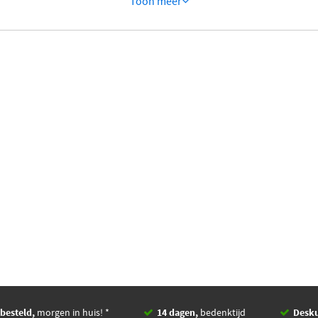
Toon meer
besteld,
morgen in huis! *
14 dagen,
bedenktijd
Desk