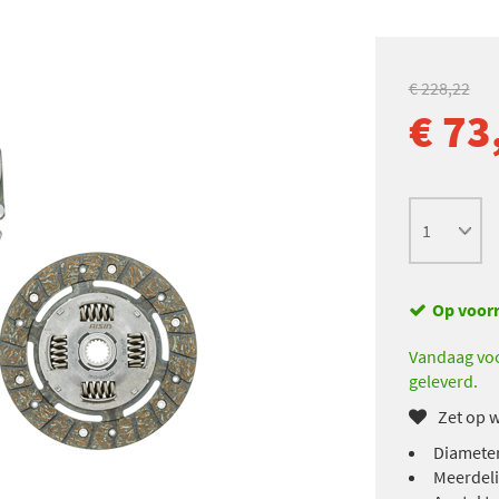
€ 228,22
€ 73
Op voor
Vandaag voo
geleverd.
Zet op w
Diameter
Meerdeli