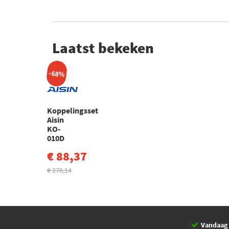
Laatst bekeken
-68%
Koppelingsset
Aisin
KO-
010D
€ 88,37
€ 276,14
Vandaag 