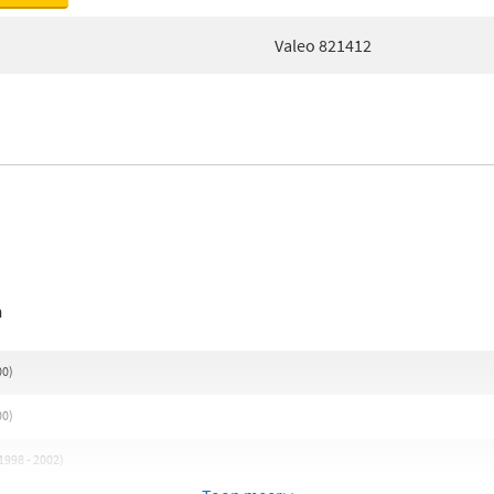
Valeo 821412
n
00)
00)
998 - 2002)