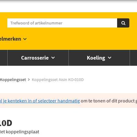
elmerken
Carrosserie
Koeling
Koppelingsset
Koppelingsset Aisin KO-010D
l je kenteken in of selecteer handmatig
om te tonen of dit product g
10D
Met koppelingsplaat