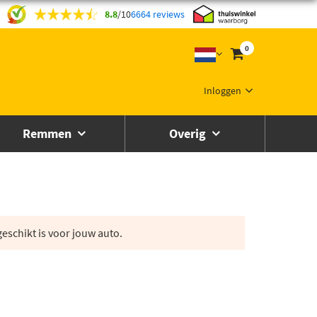
8.8
/
10
6664 reviews
0
Inloggen
Remmen
Overig
eschikt is voor jouw auto.