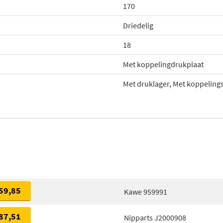
170
Driedelig
18
Met koppelingdrukplaat
Met druklager, Met koppeling
59,85
Kawe 959991
87,51
Nipparts J2000908