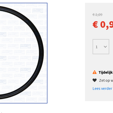
€ 2,09
€ 0,
Tijdelij
Zet op w
Lees verder