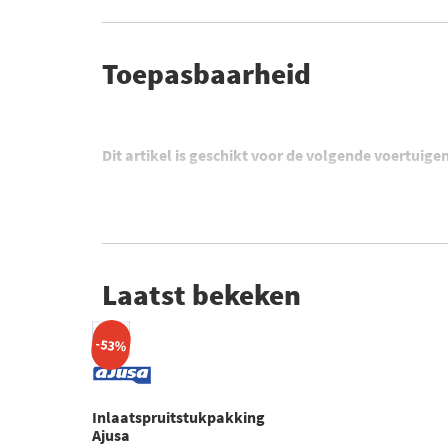
Toepasbaarheid
Dit artikel is geschikt voor de volgende voertuige
Laatst bekeken
-53%
Inlaatspruitstukpakking
Ajusa