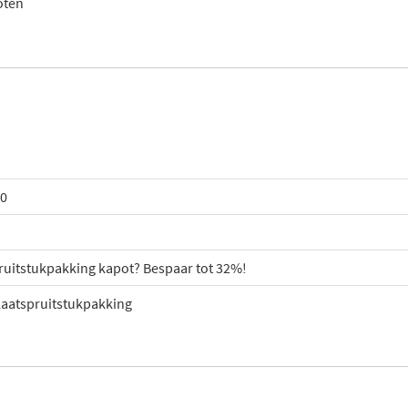
oten
0
ruitstukpakking kapot? Bespaar tot 32%!
laatspruitstukpakking