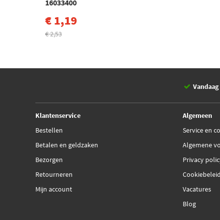
16033400
€ 1,19
€ 2,53
Vandaag 
Klantenservice
Algemeen
Bestellen
Service en c
Betalen en geldzaken
Algemene v
Bezorgen
Privacy poli
Retourneren
Cookiebelei
Mijn account
Vacatures
Blog