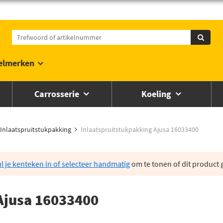
elmerken
Carrosserie
Koeling
Inlaatspruitstukpakking
Inlaatspruitstukpakking Ajusa 16033400
l je kenteken in of selecteer handmatig
om te tonen of dit product g
Ajusa 16033400