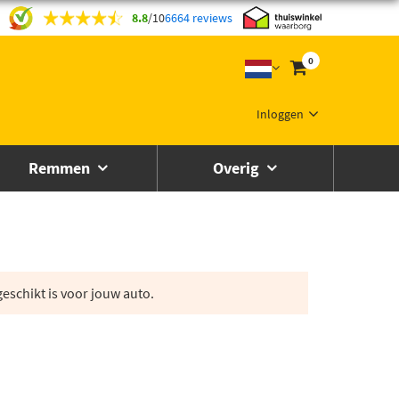
8.8
/
10
6664 reviews
0
Inloggen
Remmen
Overig
eschikt is voor jouw auto.