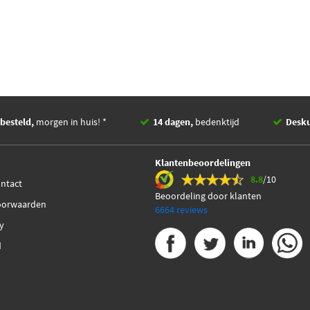
besteld,
morgen in huis! *
14 dagen,
bedenktijd
Desk
Klantenbeoordelingen
8.8
/10
ontact
Beoordeling door klanten
oorwaarden
6664 reviews
cy
d