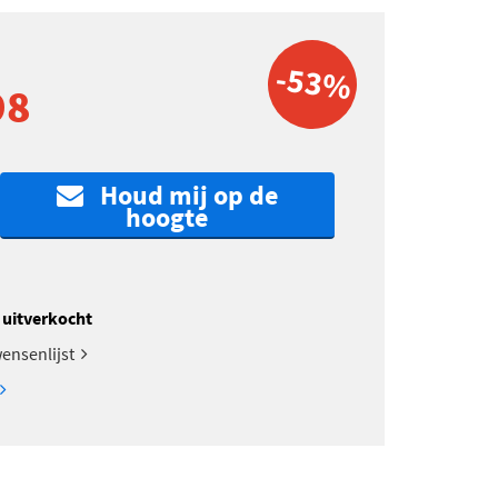
-53%
98
Houd mij op de
hoogte
k uitverkocht
ensenlijst