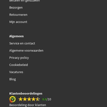
Betalen en geldzaken
Budweg Caliper 34671
Bezorgen
Retourneren
Budweg Caliper 34908
Mijn account
Budweg Caliper 34909
Algemeen
Delco Remy DC80320
Service en contact
Algemene voorwaarden
Delco Remy DC80321
Privacy policy
Cookiebeleid
Delco Remy DC80908
Vacatures
Delco Remy DC80909
Blog
Delco Remy DC81584
Klantenbeoordelingen
8.8
/10
Delco Remy DC81585
Beoordeling door klanten