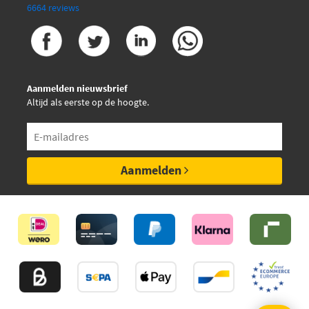
6664 reviews
NK 211011
NK 211012
Aanmelden nieuwsbrief
NK 213909
Altijd als eerste op de hoogte.
NK 213910
NK 213921
Aanmelden
NK 213922