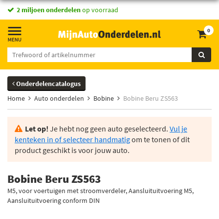
vandaag besteld,
2 miljoen onderdelen
morgen in huis *
op voorraad
0
Onderdelencatalogus
Home
Auto onderdelen
Bobine
Bobine Beru ZS563
Let op!
Je hebt nog geen auto geselecteerd.
Vul je
kenteken in of selecteer handmatig
om te tonen of dit
product geschikt is voor jouw auto.
Bobine Beru ZS563
M5, voor voertuigen met stroomverdeler, Aansluituitvoering M5,
Aansluituitvoering conform DIN