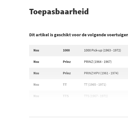
Toepasbaarheid
Dit artikel is geschikt voor de volgende voertuige
Nsu
1000
1000 Pick-up (1963 - 1972)
Nsu
Prinz
PRINZ (1964 - 1967)
Nsu
Prinz
PRINZ MPV (1961 - 1974)
Nsu
TT
TT (1965 - 1971)
Nsu
TTS
TTS (1967 - 1971)