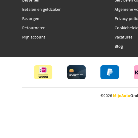
Bestellen
Service en c
Betalen en geldzaken
Algemene v
Bezorgen
Privacy poli
Retourneren
Cookiebelei
Mijn account
Vacatures
Blog
©2026
MijnAuto
Ond