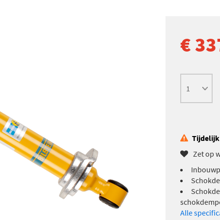
€ 33
Tijdelij
Zet op w
Inbouwpl
Schokde
Schokde
schokdemp
Alle specifi