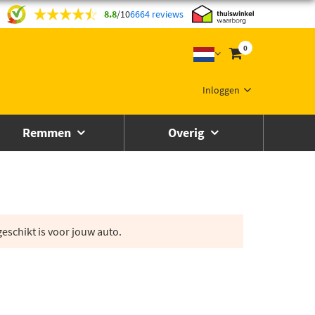
8.8
/
10
6664 reviews
0
Inloggen
Remmen
Overig
eschikt is voor jouw auto.