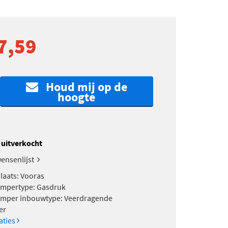
7,59
Houd mij op de
hoogte
k uitverkocht
ensenlijst
aats: Vooras
mpertype: Gasdruk
mper inbouwtype: Veerdragende
er
caties