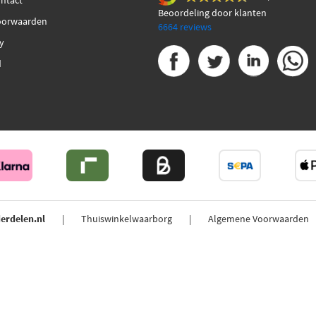
ontact
Beoordeling door klanten
oorwaarden
6664 reviews
cy
d
erdelen.nl
Thuiswinkelwaarborg
Algemene Voorwaarden