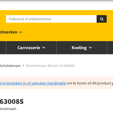
elmerken
Carrosserie
Koeling
Schokdemper
Schokdemper Bilstein 24-630085
l je kenteken in of selecteer handmatig
om te tonen of dit product g
-630085
 bovenaan