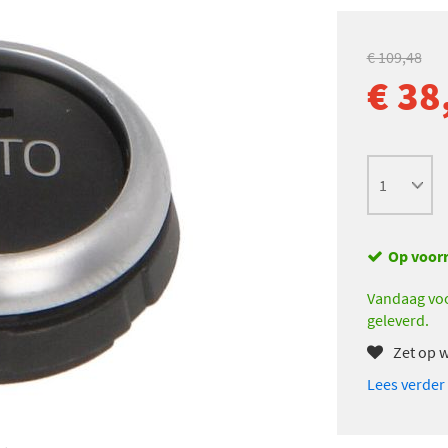
€ 109,48
€ 38
Op voor
Vandaag voo
geleverd.
Zet op w
Lees verder