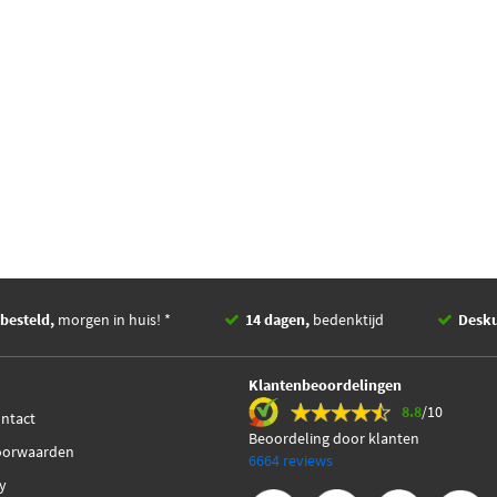
besteld,
morgen in huis! *
14 dagen,
bedenktijd
Desk
Klantenbeoordelingen
8.8
/10
ontact
Beoordeling door klanten
oorwaarden
6664 reviews
cy