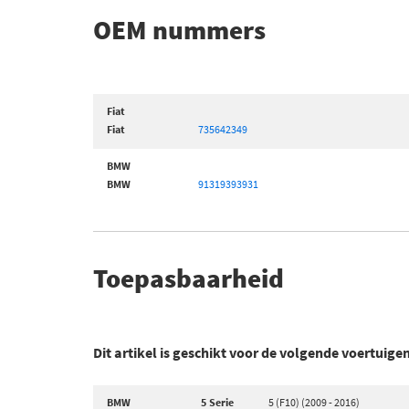
OEM nummers
Fiat
Fiat
735642349
BMW
BMW
91319393931
Toepasbaarheid
Dit artikel is geschikt voor de volgende voertuige
BMW
5 Serie
5 (F10) (2009 - 2016)