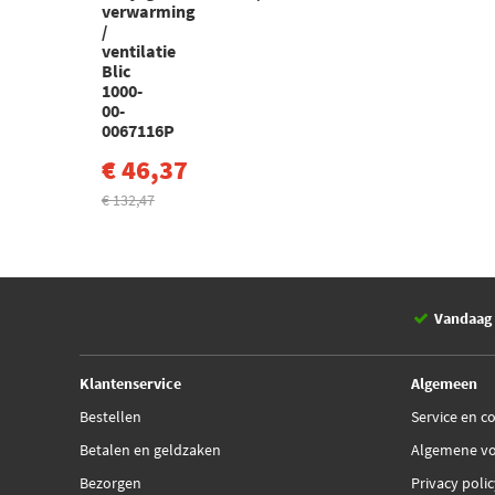
verwarming
/
ventilatie
Blic
1000-
00-
0067116P
€ 46,37
€ 132,47
Vandaag 
Klantenservice
Algemeen
Bestellen
Service en c
Betalen en geldzaken
Algemene v
Bezorgen
Privacy poli