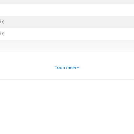
017)
017)
Toon meer