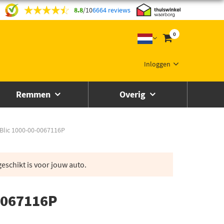
8.8
/
10
6664 reviews
0
Inloggen
Remmen
Overig
 Blic 1000-00-0067116P
eschikt is voor jouw auto.
-0067116P