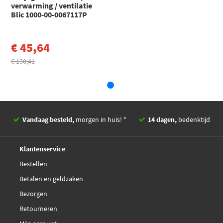
verwarming / ventilatie
5 Touring (F11) (2009 - 2017)
Blic 1000-00-0067117P
Toon meer
€ 45,64
€ 130,41
Vandaag besteld,
morgen in huis! *
14 dagen,
bedenktijd
Deskundig,
advies
Klantenservice
Bestellen
Betalen en geldzaken
Bezorgen
Retourneren