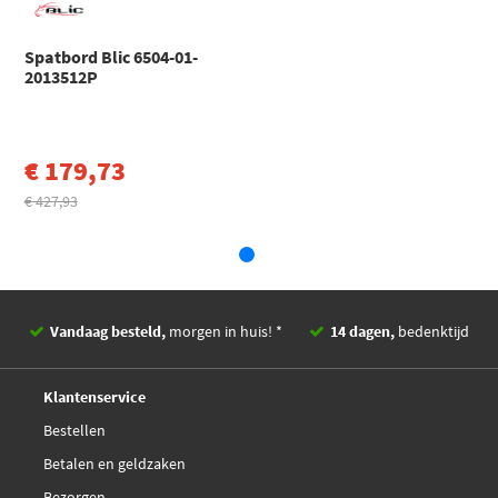
Fiat
500
500 (312_) (2007 - 2000)
Spatbord Blic 6504-01-
Fiat
500
2013512P
500 (312_) (2007 - 2000)
Toon meer
€ 179,73
€ 427,93
Vandaag besteld,
morgen in huis! *
14 dagen,
bedenktijd
Deskundig,
advies
Klantenservice
Bestellen
Betalen en geldzaken
Bezorgen