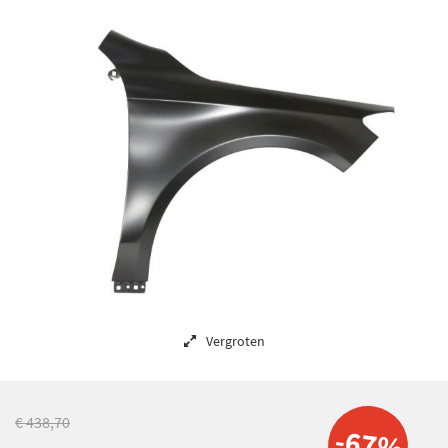
Vergroten
€ 438,70
-67%